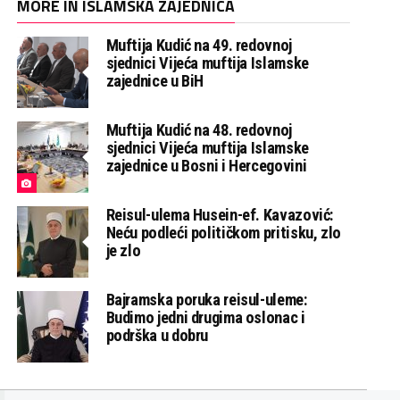
MORE IN ISLAMSKA ZAJEDNICA
Muftija Kudić na 49. redovnoj
sjednici Vijeća muftija Islamske
zajednice u BiH
Muftija Kudić na 48. redovnoj
sjednici Vijeća muftija Islamske
zajednice u Bosni i Hercegovini
Reisul-ulema Husein-ef. Kavazović:
Neću podleći političkom pritisku, zlo
je zlo
Bajramska poruka reisul-uleme:
Budimo jedni drugima oslonac i
podrška u dobru