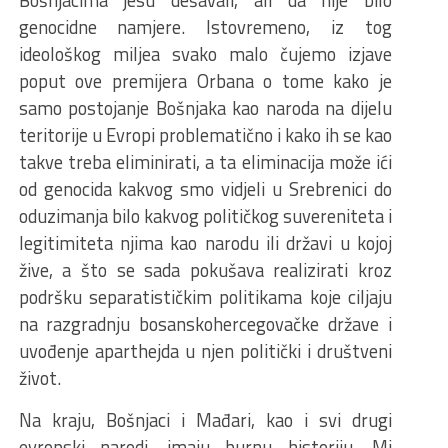
genocidne namjere. Istovremeno, iz tog
ideološkog miljea svako malo čujemo izjave
poput ove premijera Orbana o tome kako je
samo postojanje Bošnjaka kao naroda na dijelu
teritorije u Evropi problematično i kako ih se kao
takve treba eliminirati, a ta eliminacija može ići
od genocida kakvog smo vidjeli u Srebrenici do
oduzimanja bilo kakvog političkog suvereniteta i
legitimiteta njima kao narodu ili državi u kojoj
žive, a što se sada pokušava realizirati kroz
podršku separatističkim politikama koje ciljaju
na razgradnju bosanskohercegovačke države i
uvođenje aparthejda u njen politički i društveni
život.
Na kraju, Bošnjaci i Mađari, kao i svi drugi
evropski narodi, imaju burnu historiju. Mi