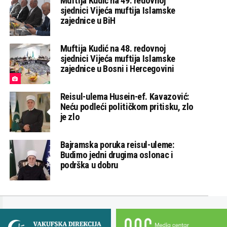
Muftija Kudić na 49. redovnoj
sjednici Vijeća muftija Islamske
zajednice u BiH
Muftija Kudić na 48. redovnoj
sjednici Vijeća muftija Islamske
zajednice u Bosni i Hercegovini
Reisul-ulema Husein-ef. Kavazović:
Neću podleći političkom pritisku, zlo
je zlo
Bajramska poruka reisul-uleme:
Budimo jedni drugima oslonac i
podrška u dobru