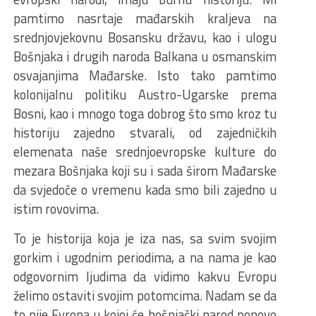
pamtimo nasrtaje mađarskih kraljeva na
srednjovjekovnu Bosansku državu, kao i ulogu
Bošnjaka i drugih naroda Balkana u osmanskim
osvajanjima Mađarske. Isto tako pamtimo
kolonijalnu politiku Austro-Ugarske prema
Bosni, kao i mnogo toga dobrog što smo kroz tu
historiju zajedno stvarali, od zajedničkih
elemenata naše srednjoevropske kulture do
mezara Bošnjaka koji su i sada širom Mađarske
da svjedoče o vremenu kada smo bili zajedno u
istim rovovima.
To je historija koja je iza nas, sa svim svojim
gorkim i ugodnim periodima, a na nama je kao
odgovornim ljudima da vidimo kakvu Evropu
želimo ostaviti svojim potomcima. Nadam se da
to nije Evropa u kojoj će bošnjački narod ponovo