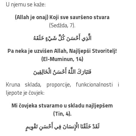
U njemu se kaže:
(Allah je onaj) Koji sve savršeno stvara
(Sedžda, 7).
الَّذِي أَحْسَنَ كُلَّ شَيْءٍ خَلَقَهُ
Pa neka je uzvišen Allah, Najljepši Stvoritelj!
(El-Muminun, 14)
فَتَبَارَكَ اللَّهُ أَحْسَنُ الْخَالِقِينَ
Kruna sklada, proporcije, funkcionalnosti i
ljepote je čovjek:
Mi čovjeka stvaramo u skladu najljepšem
(Tin, 4).
لَقَدْ خَلَقْنَا الْإِنسَانَ فِي أَحْسَنِ تَقْوِيمٍ