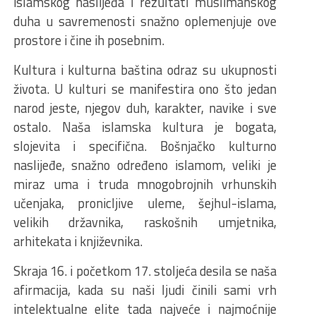
islamskog naslijeđa i rezultati muslimanskog
duha u savremenosti snažno oplemenjuje ove
prostore i čine ih posebnim.
Kultura i kulturna baština odraz su ukupnosti
života. U kulturi se manifestira ono što jedan
narod jeste, njegov duh, karakter, navike i sve
ostalo. Naša islamska kultura je bogata,
slojevita i specifična. Bošnjačko kulturno
naslijeđe, snažno određeno islamom, veliki je
miraz uma i truda mnogobrojnih vrhunskih
učenjaka, pronicljive uleme, šejhul-islama,
velikih državnika, raskošnih umjetnika,
arhitekata i književnika.
Skraja 16. i početkom 17. stoljeća desila se naša
afirmacija, kada su naši ljudi činili sami vrh
intelektualne elite tada najveće i najmoćnije