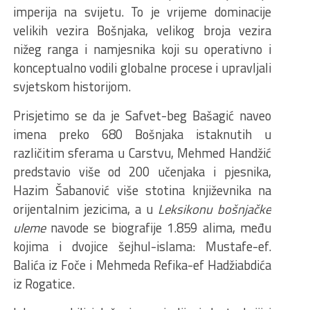
imperija na svijetu. To je vrijeme dominacije
velikih vezira Bošnjaka, velikog broja vezira
nižeg ranga i namjesnika koji su operativno i
konceptualno vodili globalne procese i upravljali
svjetskom historijom.
Prisjetimo se da je Safvet-beg Bašagić naveo
imena preko 680 Bošnjaka istaknutih u
različitim sferama u Carstvu, Mehmed Handžić
predstavio više od 200 učenjaka i pjesnika,
Hazim Šabanović više stotina književnika na
orijentalnim jezicima, a u
Leksikonu bošnjačke
uleme
navode se biografije 1.859 alima, među
kojima i dvojice šejhul-islama: Mustafe-ef.
Balića iz Foče i Mehmeda Refika-ef Hadžiabdića
iz Rogatice.