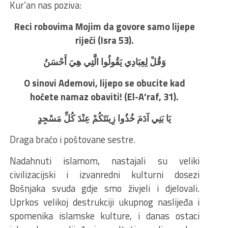
Kur’an nas poziva:
Reci robovima Mojim da govore samo lijepe
riječi (Isra 53).
وَقُلْ لِعِبَادِي يَقُولُوا الَّتِي هِيَ أَحْسَنُ
O sinovi Ademovi, lijepo se obucite kad
hoćete namaz obaviti! (El-A’raf, 31).
يَا بَنِي آدَمَ خُذُوا زِينَتَكُمْ عِنْدَ كُلِّ مَسْجِدٍ
Draga braćo i poštovane sestre.
Nadahnuti islamom, nastajali su veliki
civilizacijski i izvanredni kulturni dosezi
Bošnjaka svuda gdje smo živjeli i djelovali.
Uprkos velikoj destrukciji ukupnog naslijeđa i
spomenika islamske kulture, i danas ostaci