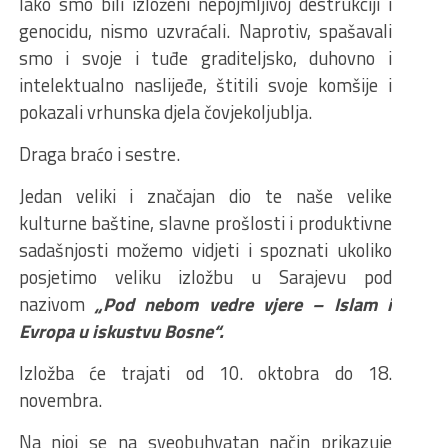
Iako smo bili izloženi nepojmljivoj destrukciji i
genocidu, nismo uzvraćali. Naprotiv, spašavali
smo i svoje i tuđe graditeljsko, duhovno i
intelektualno naslijeđe, štitili svoje komšije i
pokazali vrhunska djela čovjekoljublja.
Draga braćo i sestre.
Jedan veliki i značajan dio te naše velike
kulturne baštine, slavne prošlosti i produktivne
sadašnjosti možemo vidjeti i spoznati ukoliko
posjetimo veliku izložbu u Sarajevu pod
nazivom
„Pod nebom vedre vjere – Islam i
Evropa u iskustvu Bosne“.
Izložba će trajati od 10. oktobra do 18.
novembra.
Na njoj se na sveobuhvatan način prikazuje