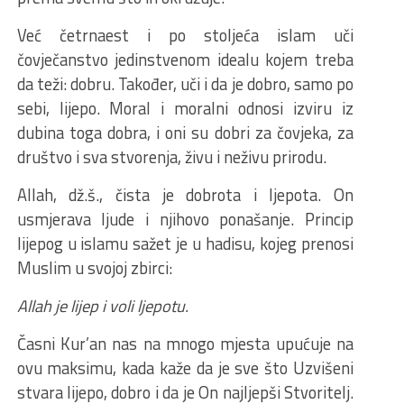
Već četrnaest i po stoljeća islam uči
čovječanstvo jedinstvenom idealu kojem treba
da teži: dobru. Također, uči i da je dobro, samo po
sebi, lijepo. Moral i moralni odnosi izviru iz
dubina toga dobra, i oni su dobri za čovjeka, za
društvo i sva stvorenja, živu i neživu prirodu.
Allah, dž.š., čista je dobrota i ljepota. On
usmjerava ljude i njihovo ponašanje. Princip
lijepog u islamu sažet je u hadisu, kojeg prenosi
Muslim u svojoj zbirci:
Allah je lijep i voli ljepotu.
Časni Kur’an nas na mnogo mjesta upućuje na
ovu maksimu, kada kaže da je sve što Uzvišeni
stvara lijepo, dobro i da je On najljepši Stvoritelj.