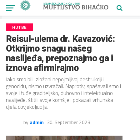
HUTBE
Reisul-ulema dr. Kavazović:
Otkrijmo snagu našeg
naslijeđa, prepoznajmo ga i
iznova afirmirajmo
Iako smo bili izloženi nepojmljivoj destrukciji i
genocidu, nismo uzvraćali. Naprotiv, spašavali smo i
svoje i tuđe graditeljsko, duhovno i intelektualno
naslijeđe, štitili svoje komšije i pokazali vrhunska
djela čovjekoljublja.
by
admin
30. September 2023