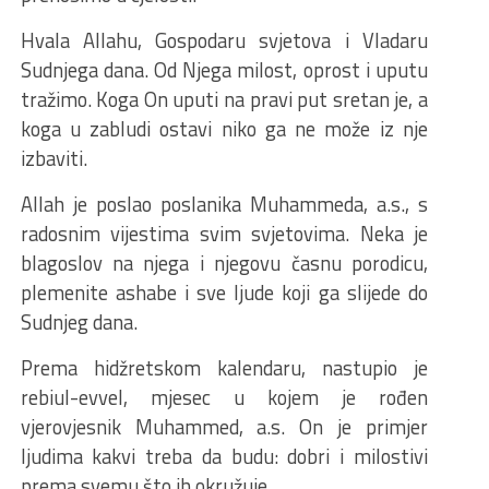
Hvala Allahu, Gospodaru svjetova i Vladaru
Sudnjega dana. Od Njega milost, oprost i uputu
tražimo. Koga On uputi na pravi put sretan je, a
koga u zabludi ostavi niko ga ne može iz nje
izbaviti.
Allah je poslao poslanika Muhammeda, a.s., s
radosnim vijestima svim svjetovima. Neka je
blagoslov na njega i njegovu časnu porodicu,
plemenite ashabe i sve ljude koji ga slijede do
Sudnjeg dana.
Prema hidžretskom kalendaru, nastupio je
rebiul-evvel, mjesec u kojem je rođen
vjerovjesnik Muhammed, a.s. On je primjer
ljudima kakvi treba da budu: dobri i milostivi
prema svemu što ih okružuje.