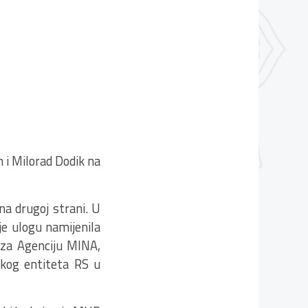
 i Milorad Dodik na
 na drugoj strani. U
e ulogu namijenila
ć za Agenciju MINA,
čkog entiteta RS u