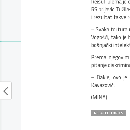
Reisul-ulema je 
RS prijavio Tužil
i rezultat takve 
– Svaka tortura 
Vogošći, tako je 
bošnjački intelek
Prema njegovim r
pitanje diskrimina
– Dakle, ovo je 
Kavazović.
(MINA)
RELATED TOPICS