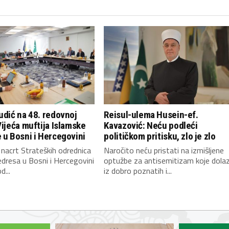
udić na 48. redovnoj
Reisul-ulema Husein-ef.
Vijeća muftija Islamske
Kavazović: Neću podleći
 u Bosni i Hercegovini
političkom pritisku, zlo je zlo
 nacrt Strateških odrednica
Naročito neću pristati na izmišljene
dresa u Bosni i Hercegovini
optužbe za antisemitizam koje dola
d...
iz dobro poznatih i...