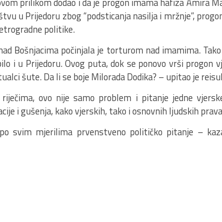
ovom prilikom dodao i da je progon imama hafiza Amira M
aštvu u Prijedoru zbog “podsticanja nasilja i mržnje”, progo
retrogradne politike.
nad Bošnjacima počinjala je torturom nad imamima. Tako 
bilo i u Prijedoru. Ovog puta, dok se ponovo vrši progon v
tualci šute. Da li se boje Milorada Dodika? – upitao je reis
iječima, ovo nije samo problem i pitanje jedne vjerske
cije i gušenja, kako vjerskih, tako i osnovnih ljudskih prava
po svim mjerilima prvenstveno političko pitanje – kaz