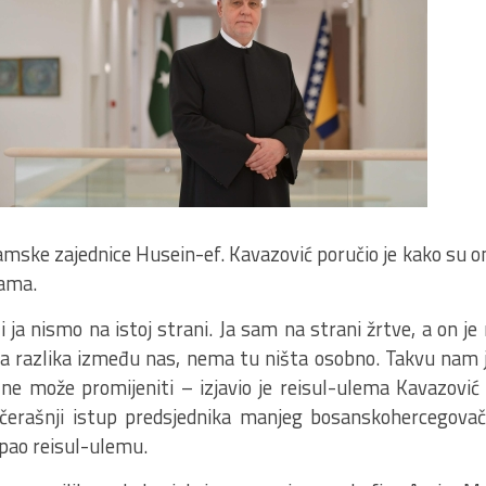
mske zajednice Husein-ef. Kavazović poručio je kako su on
ama.
 ja nismo na istoj strani. Ja sam na strani žrtve, a on je
a razlika između nas, nema tu ništa osobno. Takvu nam j
e ne može promijeniti – izjavio je reisul-ulema Kavazovi
učerašnji istup predsjednika manjeg bosanskohercegova
apao reisul-ulemu.