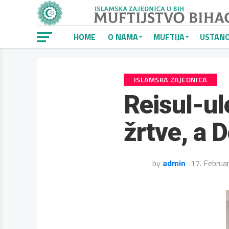
HOME
O NAMA
MUFTIJA
USTAN
ISLAMSKA ZAJEDNICA
Reisul-ul
žrtve, a D
by
admin
17. Februa