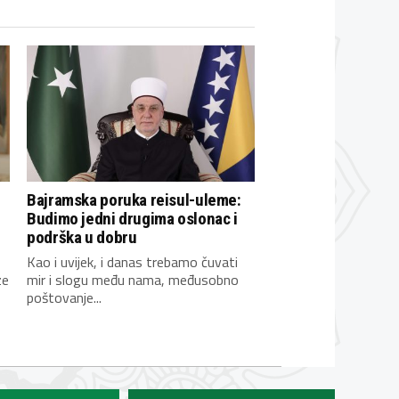
Bajramska poruka reisul-uleme:
Budimo jedni drugima oslonac i
podrška u dobru
Kao i uvijek, i danas trebamo čuvati
ze
mir i slogu među nama, međusobno
poštovanje...