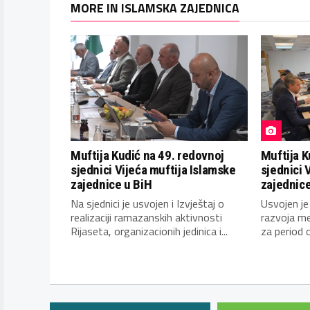
MORE IN ISLAMSKA ZAJEDNICA
Muftija Kudić na 49. redovnoj
Muftija K
sjednici Vijeća muftija Islamske
sjednici 
zajednice u BiH
zajednice
Na sjednici je usvojen i Izvještaj o
Usvojen je
realizaciji ramazanskih aktivnosti
razvoja me
Rijaseta, organizacionih jedinica i...
za period o