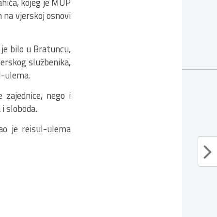
ahića, kojeg je MUP
n na vjerskoj osnovi
je bilo u Bratuncu,
jerskog službenika,
ul-ulema.
 zajednice, nego i
 i sloboda.
ao je reisul-ulema