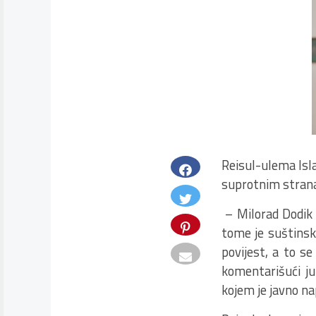
Reisul-ulema Isla
suprotnim stran
– Milorad Dodik i
tome je suštinsk
povijest, a to s
komentarišući j
kojem je javno n