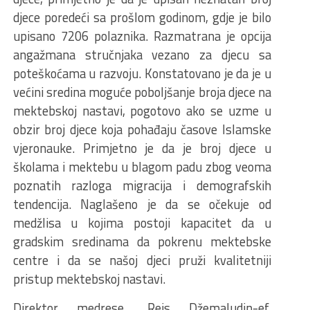
djece poredeći sa prošlom godinom, gdje je bilo
upisano 7206 polaznika. Razmatrana je opcija
angažmana stručnjaka vezano za djecu sa
poteškoćama u razvoju. Konstatovano je da je u
većini sredina moguće poboljšanje broja djece na
mektebskoj nastavi, pogotovo ako se uzme u
obzir broj djece koja pohađaju časove Islamske
vjeronauke. Primjetno je da je broj djece u
školama i mektebu u blagom padu zbog veoma
poznatih razloga migracija i demografskih
tendencija. Naglašeno je da se očekuje od
medžlisa u kojima postoji kapacitet da u
gradskim sredinama da pokrenu mektebske
centre i da se našoj djeci pruži kvalitetniji
pristup mektebskoj nastavi.
Direktor medrese „Reis Džemaludin-ef.