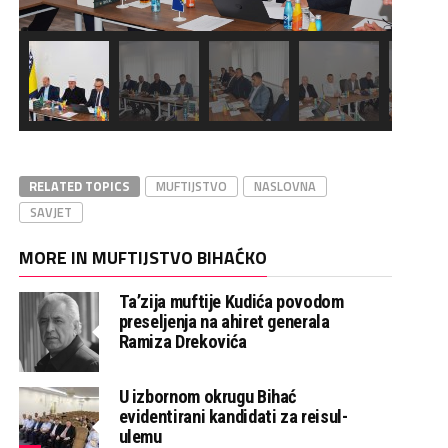
RELATED TOPICS
MUFTIJSTVO
NASLOVNA
SAVJET
MORE IN MUFTIJSTVO BIHAĆKO
Ta’zija muftije Kudića povodom
preseljenja na ahiret generala
Ramiza Drekovića
U izbornom okrugu Bihać
evidentirani kandidati za reisul-
ulemu