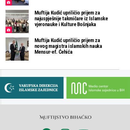
Muftija Kudić upriličio prijem za
najuspješnije takmičare iz Islamske
vjeronauke i Kulture Bošnjaka
Muftija Kudić upriličio prijem za
novog magistra islamskih nauka
Mensur-ef. Ćehića