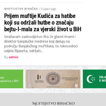
MUFTIJSTVO BIHAĆKO
/ 3 years ago
Prijem muftije Kudića za hatibe
koji su održali hutbe o značaju
bejtu-l-mala za vjerski život u BiH
Izražavam zadovoljstvo što će glavni imami i
direktor banjalučke medrese koji djeluju na
području Banjalučkog muftiluka, te rukovodioci
odjela Rijaseta, održati...
By
admin