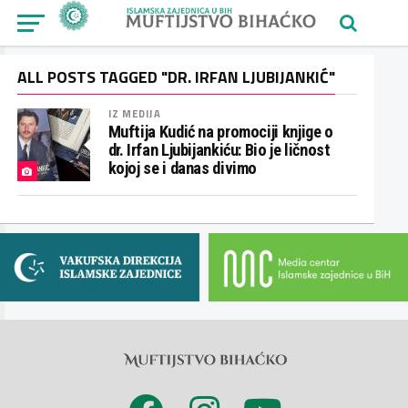
ALL POSTS TAGGED "DR. IRFAN LJUBIJANKIĆ"
IZ MEDIJA
Muftija Kudić na promociji knjige o
dr. Irfan Ljubijankiću: Bio je ličnost
kojoj se i danas divimo