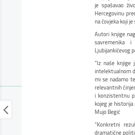
je spašavao živo
Hercegovinu pred
na čovjeka koji j
Autori knjige nag
savremenika i 
Ljubijankićevog p
“Iz naše knjige 
intelektualnom d
mi se nadamo tem
relevantnih činjen
i konzistentnu p
kojeg je historij
Mujo Begić
“Konkretni rezul
dramatične politi