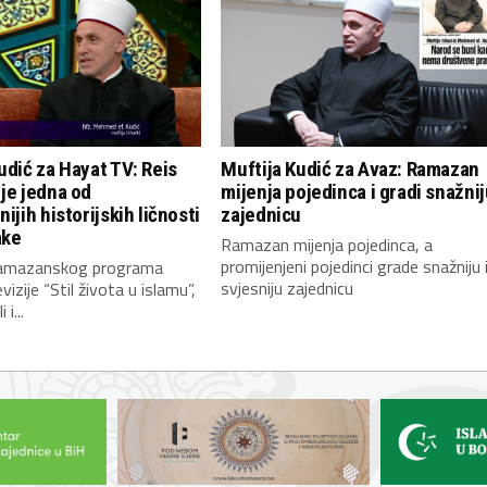
udić za Hayat TV: Reis
Muftija Kudić za Avaz: Ramazan
je jedna od
mijenja pojedinca i gradi snažnij
ijih historijskih ličnosti
zajednicu
ake
Ramazan mijenja pojedinca, a
promijenjeni pojedinci grade snažniju 
ramazanskog programa
svjesniju zajednicu
izije “Stil života u islamu”,
 i...