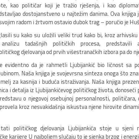
te, kao političar koji je tražio rješenja, i kao diplom
stavljao dostojanstveno u najtežim danima. Ova knjiga j
e svojim radom i žrtvom ostavio dubok trag – poručio je Huš
lasili su kako su uložili veliki trud kako bi, kroz arhivsk
analizu tadašnjih političkih procesa, predstavili 
olitičkog djelovanja od prvih višestranačkih izbora pa do n
je evidentno da je rahmetli Ljubijankić bio ličnost sa p
ubinom. Naša knjiga je svojevrsna sinteza onoga što znam
elj za kasnija i buduća istraživanja. Naša knjiga prezent
ica i detalja iz Ljubijankićevog političkog života, donoseći
redstavu o njegovoj osebujnoj personalnosti, političara, 
a provela kroz nesvakidašnja iskustva njene hirovite dinamik
tati političkog djelovanja Ljubijankića stoje u sjeni 
čke karijere U najboljem slučaju to je sjenka brzog i ener