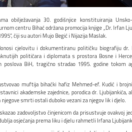
ma obilježavanja 30. godišnjice konstituiranja Unsko
urnom centru Bihać održana promocija knjige „Dr. Irfan Lju
95“, čiji su autori Mujo Begić i Nijazija Maslak.
onosi cjelovitu i dokumentiranu političku biografiju dr. I
knutijih političara i diplomata s prostora Bosne i Herceg
ih poslova BiH, tragično stradao 1995. godine tokom a
sustvovao muftija bihaćki hafiz Mehmed-ef. Kudić i brojni
stavnici akademske zajednice, porodica dr. Ljubijankića, ali
 njegove smrti ostali duboko vezani za njegov lik i djelo.
iskazao zadovoljstvo činjenicom da prisustvuje ovakvoj jed
ublja osjećanja prema liku i djelu rahmetli Irfana Ljubijank