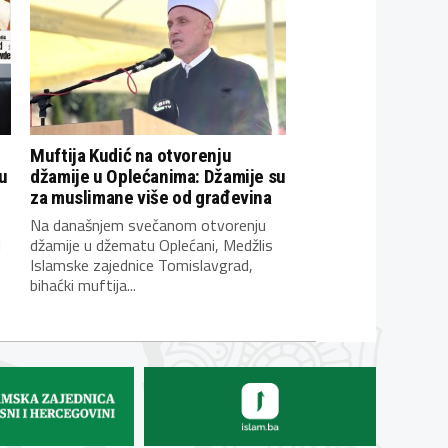
Muftija Kudić na otvorenju
u
džamije u Oplećanima: Džamije su
za muslimane više od građevina
Na današnjem svečanom otvorenju
i
džamije u džematu Oplećani, Medžlis
Islamske zajednice Tomislavgrad,
bihaćki muftija...