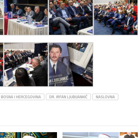
BOSNA I HERCEGOVINA
DR. IRFAN LJUBIJANKIĆ
NASLOVNA