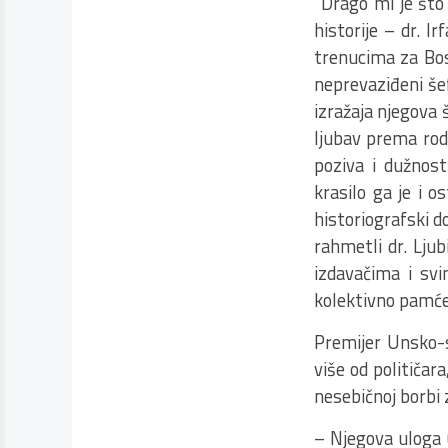
“Drago mi je što
historije – dr. I
trenucima za Bos
neprevaziđeni še
izražaja njegova š
ljubav prema rod
poziva i dužnos
krasilo ga je i 
historiografski d
rahmetli dr. Ljub
izdavačima i svi
kolektivno pamćen
Premijer Unsko-s
više od političar
nesebičnoj borbi 
– Njegova uloga u