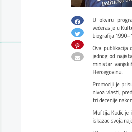
U okviru progra
večeras je u Kult
biografija 1990–19
Ova publikacija d
jednog od najista
ministar vanjsk
Hercegovinu.
Promociji je pri
nivoa vlasti, pred
tri decenije nakon
Muftija Kudić je 
iskazao svoja najd