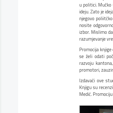
u politici. Mučko 
ideju. Zato je id
njegovo poliitčk
nosite odgovorno
izbor. Mislimo da 
razumjevanje vrem
Promocija knjige
se želi odati po
razvoju kantona,
promotori, zauz
Izdavači ove stu
Knjigu su recenzir
Medić. Promociju 