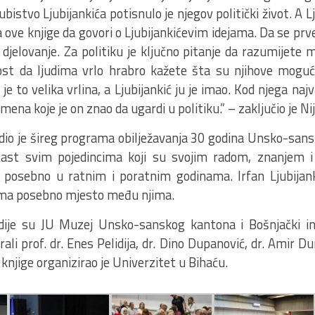
ubistvo Ljubijankića potisnulo je njegov politički život. A Lj
eja ove knjige da govori o Ljubijankićevim idejama. Da se p
o djelovanje. Za politiku je ključno pitanje da razumij
st da ljudima vrlo hrabro kažete šta su njihove moguć
je to velika vrlina, a Ljubijankić ju je imao. Kod njega naj
ena koje je on znao da ugardi u politiku.” – zaključio je Ni
 dio je šireg programa obilježavanja 30 godina Unsko-san
čast svim pojedincima koji su svojim radom, znanjem i 
 posebno u ratnim i poratnim godinama. Irfan Ljubijanki
ima posebno mjesto među njima.
dije su JU Muzej Unsko-sanskog kantona i Bošnjački ins
ali prof. dr. Enes Pelidija, dr. Dino Dupanović, dr. Amir Du
knjige organizirao je Univerzitet u Bihaću.