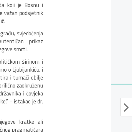
ata koji je Bosnu i
e važan podsjetnik
ić.
u građu, svjedočenja
autentičan prikaz
jegove smrti.
olitičkom širinom i
o o Ljubijankiću, i
ira i tumači obilje
 prilično zaokruženu
državnika i čovjeka
e.” – istakao je dr.
njegove kratke ali
gičnog pragmatičara