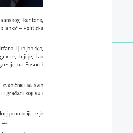
-sanskog kantona,
bijankić – Politička
rfana Ljubijankića,
ovine, koji je, kao
gresije na Bosnu i
 zvaničnici sa svih
 i građani koji su i
noj promociji, te je
ića.