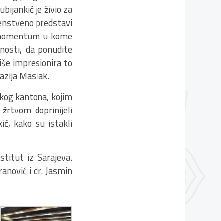
ubijankić je živio za
rvenstveno predstavi
ete momentum u kome
nosti, da ponudite
više impresionira to
jazija Maslak.
skog kantona, kojim
žrtvom doprinijeli
ć, kako su istakli
titut iz Sarajeva.
ranović i dr. Jasmin