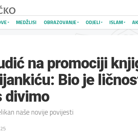
OVE
MEDŽLISI
OBRAZOVANJE
ODJELI
ISLAM
AK
dić na promociji knji
ijankiću: Bio je ličnos
s divimo
elikan naše novije povijesti
025