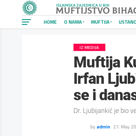
HOME
O NAMA
MUFTIJA
USTAN
IZ MEDIJA
Muftija Ku
Irfan Ljub
se i dana
Dr. Ljubijankić je bio v
by
admin
27. May 2