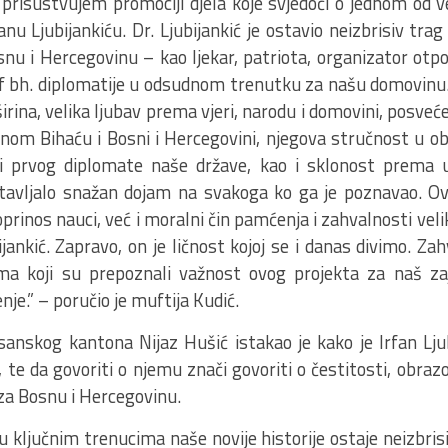
 prisustvujem promociji djela koje svjedoči o jednom od v
rfanu Ljubijankiću. Dr. Ljubijankić je ostavio neizbrisiv tr
nu i Hercegovinu – kao ljekar, patriota, organizator otpo
f bh. diplomatije u odsudnom trenutku za našu domovinu.
irina, velika ljubav prema vjeri, narodu i domovini, posvećen
nom Bihaću i Bosni i Hercegovini, njegova stručnost u ob
ti prvog diplomate naše države, kao i sklonost prema 
ostavljalo snažan dojam na svakoga ko ga je poznavao. O
oprinos nauci, već i moralni čin pamćenja i zahvalnosti vel
ijankić. Zapravo, on je ličnost kojoj se i danas divimo. Z
ma koji su prepoznali važnost ovog projekta za naš zaje
je.” – poručio je muftija Kudić.
anskog kantona Nijaz Hušić istakao je kako je Irfan Lju
a, te da govoriti o njemu znači govoriti o čestitosti, obraz
za Bosnu i Hercegovinu.
 ključnim trenucima naše novije historije ostaje neizbrisi