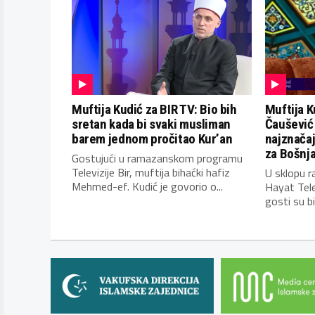
Muftija Kudić za BIR TV: Bio bih
Muftija K
sretan kada bi svaki musliman
Čaušević 
barem jednom pročitao Kur’an
najznačajn
za Bošnj
Gostujući u ramazanskom programu
Televizije Bir, muftija bihaćki hafiz
U sklopu 
Mehmed-ef. Kudić je govorio o...
Hayat Telev
gosti su bili