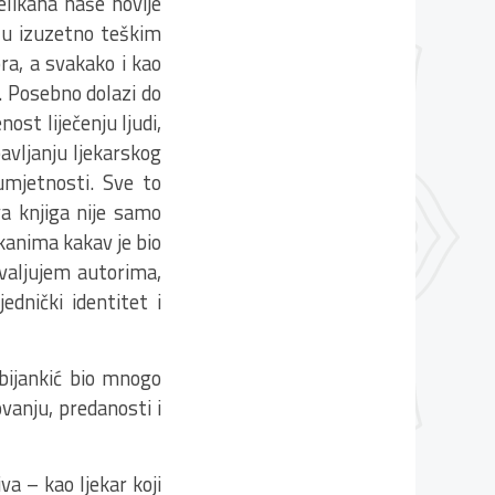
elikana naše novije
ag u izuzetno teškim
ra, a svakako i kao
 Posebno dolazi do
ost liječenju ljudi,
avljanju ljekarskog
umjetnosti. Sve to
va knjiga nije samo
ikanima kakav je bio
ahvaljujem autorima,
dnički identitet i
bijankić bio mnogo
ovanju, predanosti i
va – kao ljekar koji