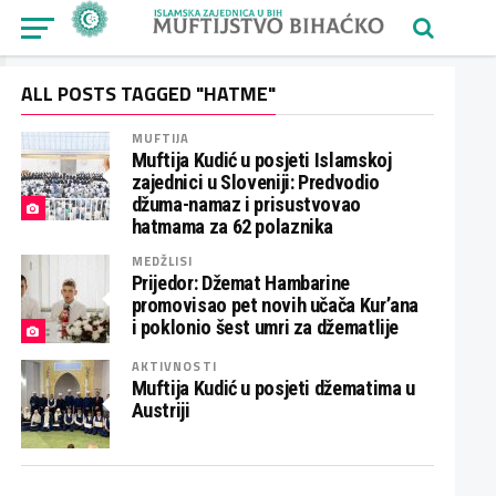
ALL POSTS TAGGED "HATME"
MUFTIJA
Muftija Kudić u posjeti Islamskoj
zajednici u Sloveniji: Predvodio
džuma-namaz i prisustvovao
hatmama za 62 polaznika
MEDŽLISI
Prijedor: Džemat Hambarine
promovisao pet novih učača Kur’ana
i poklonio šest umri za džematlije
AKTIVNOSTI
Muftija Kudić u posjeti džematima u
Austriji