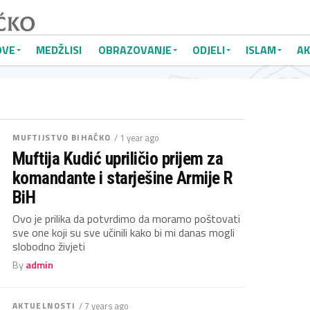
OVE
MEDŽLISI
OBRAZOVANJE
ODJELI
ISLAM
AK
MUFTIJSTVO BIHAĆKO
/ 1 year ago
Muftija Kudić upriličio prijem za
komandante i starješine Armije R
BiH
Ovo je prilika da potvrdimo da moramo poštovati
sve one koji su sve učinili kako bi mi danas mogli
slobodno živjeti
By
admin
AKTUELNOSTI
/ 7 years ago