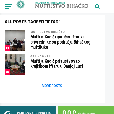
ALL POSTS TAGGED "IFTAR"
MUFTIJSTVO BIHAĆKO
Muftija Kudić upriličio iftar za
privrednike sa područja Bihaćkog
muftiluka
AKTIVNOSTI
Muftija Kudić prisustvovao
krajiškom iftaru u Banjoj Luci
MORE POSTS