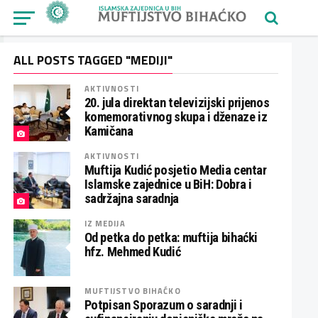
ALL POSTS TAGGED "MEDIJI"
AKTIVNOSTI
20. jula direktan televizijski prijenos
komemorativnog skupa i dženaze iz
Kamičana
AKTIVNOSTI
Muftija Kudić posjetio Media centar
Islamske zajednice u BiH: Dobra i
sadržajna saradnja
IZ MEDIJA
Od petka do petka: muftija bihaćki
hfz. Mehmed Kudić
MUFTIJSTVO BIHAĆKO
Potpisan Sporazum o saradnji i