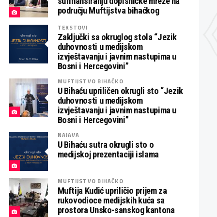
sufinansiranju dopisničke mreže na
području Muftijstva bihaćkog
TEKSTOVI
Zaključki sa okruglog stola “Jezik
duhovnosti u medijskom
izvještavanju i javnim nastupima u
Bosni i Hercegovini”
MUFTIJSTVO BIHAĆKO
U Bihaću upriličen okrugli sto “Jezik
duhovnosti u medijskom
izvještavanju i javnim nastupima u
Bosni i Hercegovini”
NAJAVA
U Bihaću sutra okrugli sto o
medijskoj prezentaciji islama
MUFTIJSTVO BIHAĆKO
Muftija Kudić upriličio prijem za
rukovodioce medijskih kuća sa
prostora Unsko-sanskog kantona