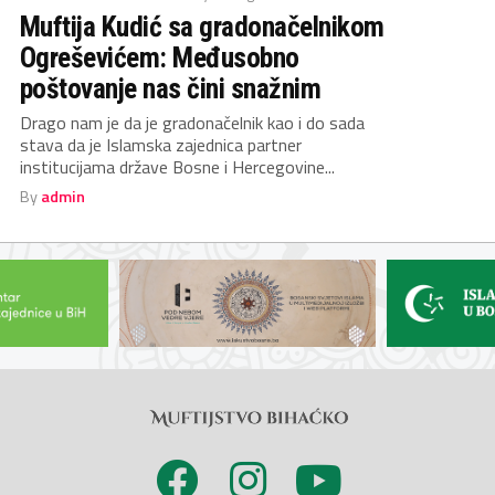
Muftija Kudić sa gradonačelnikom
Ogreševićem: Međusobno
poštovanje nas čini snažnim
Drago nam je da je gradonačelnik kao i do sada
stava da je Islamska zajednica partner
institucijama države Bosne i Hercegovine...
By
admin