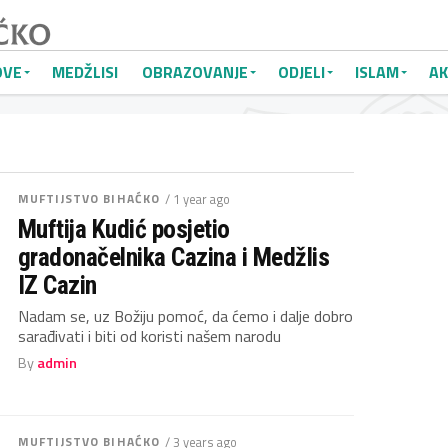
OVE
MEDŽLISI
OBRAZOVANJE
ODJELI
ISLAM
AK
MUFTIJSTVO BIHAĆKO
/ 1 year ago
Muftija Kudić posjetio
gradonačelnika Cazina i Medžlis
IZ Cazin
Nadam se, uz Božiju pomoć, da ćemo i dalje dobro
sarađivati i biti od koristi našem narodu
By
admin
MUFTIJSTVO BIHAĆKO
/ 3 years ago