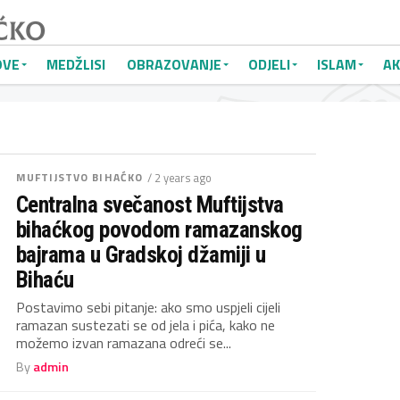
OVE
MEDŽLISI
OBRAZOVANJE
ODJELI
ISLAM
AK
MUFTIJSTVO BIHAĆKO
/ 2 years ago
Centralna svečanost Muftijstva
bihaćkog povodom ramazanskog
bajrama u Gradskoj džamiji u
Bihaću
Postavimo sebi pitanje: ako smo uspjeli cijeli
ramazan sustezati se od jela i pića, kako ne
možemo izvan ramazana odreći se...
By
admin