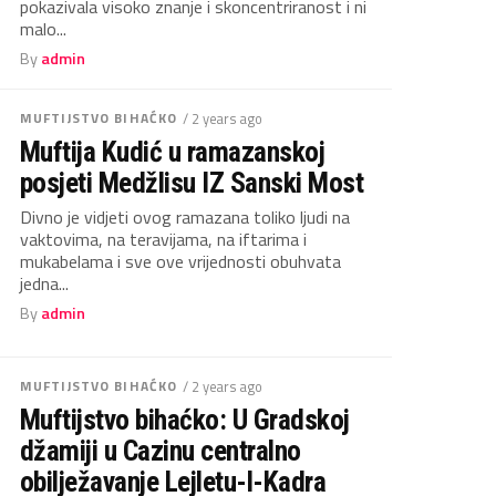
pokazivala visoko znanje i skoncentriranost i ni
malo...
By
admin
MUFTIJSTVO BIHAĆKO
/ 2 years ago
Muftija Kudić u ramazanskoj
posjeti Medžlisu IZ Sanski Most
Divno je vidjeti ovog ramazana toliko ljudi na
vaktovima, na teravijama, na iftarima i
mukabelama i sve ove vrijednosti obuhvata
jedna...
By
admin
MUFTIJSTVO BIHAĆKO
/ 2 years ago
Muftijstvo bihaćko: U Gradskoj
džamiji u Cazinu centralno
obilježavanje Lejletu-l-Kadra