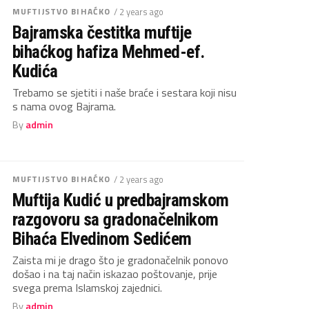
MUFTIJSTVO BIHAĆKO
/ 2 years ago
Bajramska čestitka muftije
bihaćkog hafiza Mehmed-ef.
Kudića
Trebamo se sjetiti i naše braće i sestara koji nisu
s nama ovog Bajrama.
By
admin
MUFTIJSTVO BIHAĆKO
/ 2 years ago
Muftija Kudić u predbajramskom
razgovoru sa gradonačelnikom
Bihaća Elvedinom Sedićem
Zaista mi je drago što je gradonačelnik ponovo
došao i na taj način iskazao poštovanje, prije
svega prema Islamskoj zajednici.
By
admin