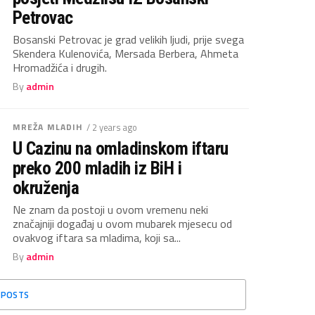
Petrovac
Bosanski Petrovac je grad velikih ljudi, prije svega
Skendera Kulenovića, Mersada Berbera, Ahmeta
Hromadžića i drugih.
By
admin
MREŽA MLADIH
/ 2 years ago
U Cazinu na omladinskom iftaru
preko 200 mladih iz BiH i
okruženja
Ne znam da postoji u ovom vremenu neki
značajniji događaj u ovom mubarek mjesecu od
ovakvog iftara sa mladima, koji sa...
By
admin
 POSTS