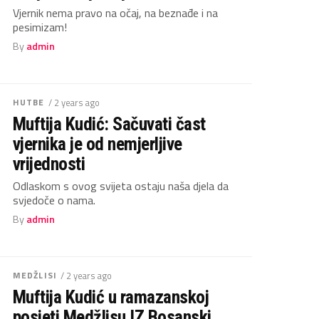
Vjernik nema pravo na očaj, na beznađe i na
pesimizam!
By
admin
HUTBE
/ 2 years ago
Muftija Kudić: Sačuvati čast
vjernika je od nemjerljive
vrijednosti
Odlaskom s ovog svijeta ostaju naša djela da
svjedoče o nama.
By
admin
MEDŽLISI
/ 2 years ago
Muftija Kudić u ramazanskoj
posjeti Medžlisu IZ Bosanski