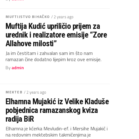
MUFTIJSTVO BIHAĆKO
/ 2 years ago
Muftija Kudić upriličio prijem za
urednik i realizatore emisije “Zore
Allahove milosti”
Ja im čestitam i zahvalan sam im što nam
ramazan čine dodatno lijepim kroz ove emisije.
By
admin
MEKTEB
/ 2 years ago
Elhamna Mujakić iz Velike Kladuše
pobjednica ramazanskog kviza
radija BiR
Elhamna je kćerka Mevludin-ef. i Mersihe Mujakić i
na redovnim mektebskim takmičenjima je