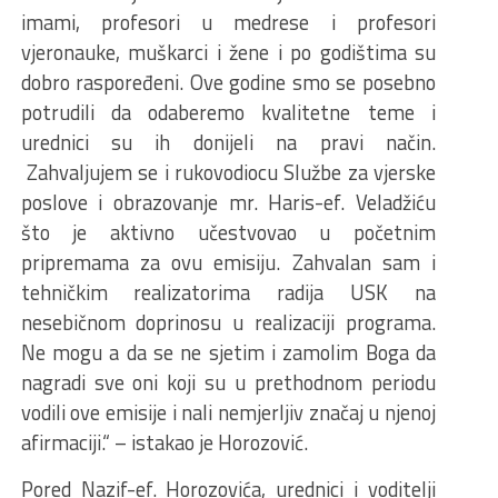
imami, profesori u medrese i profesori
vjeronauke, muškarci i žene i po godištima su
dobro raspoređeni. Ove godine smo se posebno
potrudili da odaberemo kvalitetne teme i
urednici su ih donijeli na pravi način.
Zahvaljujem se i rukovodiocu Službe za vjerske
poslove i obrazovanje mr. Haris-ef. Veladžiću
što je aktivno učestvovao u početnim
pripremama za ovu emisiju. Zahvalan sam i
tehničkim realizatorima radija USK na
nesebičnom doprinosu u realizaciji programa.
Ne mogu a da se ne sjetim i zamolim Boga da
nagradi sve oni koji su u prethodnom periodu
vodili ove emisije i nali nemjerljiv značaj u njenoj
afirmaciji.“ – istakao je Horozović.
Pored Nazif-ef. Horozovića, urednici i voditelji