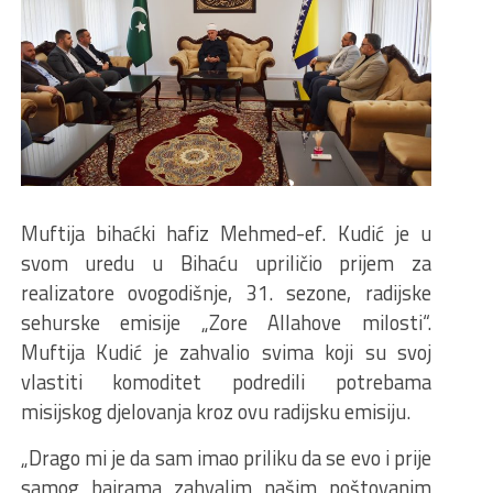
Muftija bihaćki hafiz Mehmed-ef. Kudić je u
svom uredu u Bihaću upriličio prijem za
realizatore ovogodišnje, 31. sezone, radijske
sehurske emisije „Zore Allahove milosti“.
Muftija Kudić je zahvalio svima koji su svoj
vlastiti komoditet podredili potrebama
misijskog djelovanja kroz ovu radijsku emisiju.
„Drago mi je da sam imao priliku da se evo i prije
samog bajrama zahvalim našim poštovanim