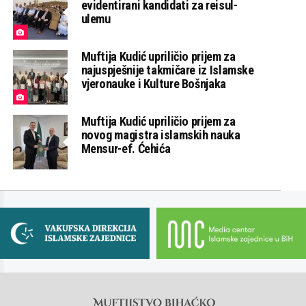
evidentirani kandidati za reisul-
ulemu
Muftija Kudić upriličio prijem za
najuspješnije takmičare iz Islamske
vjeronauke i Kulture Bošnjaka
Muftija Kudić upriličio prijem za
novog magistra islamskih nauka
Mensur-ef. Ćehića