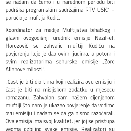
se nadam da ćemo i u narednom periodu biti
podrška programskim sadržajima RTV USK.“ –
poručio je muftija Kudić.
Koordinator za medije Muftijstva bihaćkog i
glavni ovogodišnji urednik emisije Nazif-ef.
Horozović se zahvalio muftiji Kudiću na
povjerenju koje je dao ovim ljudima, a potom i
svim realizatorima sehurske emisije „Zore
Allahove milosti“.
„Čast je biti dio tima koji realizira ovu emisiju i
čast je biti na misijskom zadatku u mjesecu
ramazanu. Zahvalan sam našem cijenjenom
muftiji što nam je ukazao povjerenje da vodimo
ovu emisiju i nadam se da ga nismo razočarali.
Ova emisija ima svoj kvalitet, jer joj se pristupa
veoma ozbiljno svake emisije. Realizatori su