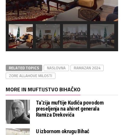
RELATED TOPICS
NASLOVNA
RAMAZAN 2024
ZORE ALLAHOVE MILOSTI
MORE IN MUFTIJSTVO BIHAĆKO
Ta’zija muftije Kudića povodom
preseljenja na ahiret generala
Ramiza Drekovića
U izbornom okrugu Bihać