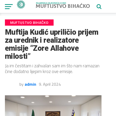
MUFTIJSTVO BIHAĆKO
Muftija Kudić upriličio prijem
za urednik i realizatore
emisije “Zore Allahove
milosti”
Ja im čestitam i zahvalan sam im što nam ramazan
čine dodatno lijepim kroz ove emisije.
by
admin
9. April 2024