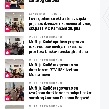
sanskog kantona
GENOCID U PRIJEDORU
I ove godine direktan televizijski
prijenos dženaze i komemorativnog
skupa iz MC Kamičani 20. jula
MUFTIJSTVO BIHAĆKO
Muftija Kudić upriličio prijem za
rukovodioce medijskih kuća sa
prostora Unsko-sanskog kantona
MUFTIJSTVO BIHAĆKO
Muftija Kudić razgovarao sa
direktorom RTV USK Izetom
Mustafićem
MUFTIJSTVO BIHAĆKO
Muftija Kudić razgovarao sa
izvršnom direktoricom radija Unsko-
sanskog kantona Dijanom Begović
MUFTIJSTVO BIHAĆKO