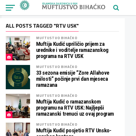
ALL POSTS TAGGED "RTV USK"
MUFTIJSTVO BIHAĆKO
Muftija Kudić upriličio prijem za
urednike i voditelje ramazanskog
programa na RTV USK
MUFTIJSTVO BIHAĆKO
33 sezona emisije “Zore Allahove
milosti” počinje prvi dan mjeseca
ramazana
MUFTIJSTVO BIHAĆKO
Muftija Kudić o ramazanskom
programu na RTV USK: Najljepši
ramazanski trenuci uz ovaj program
MUFTIJSTVO BIHAĆKO
Muftija Kudić posjetio RTV Unsko-