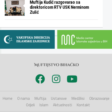
Muftija Kudić razgovarao sa
direktoricom RTV USK Nerminom
Zulić
Home
O nama
Muftija
Ustanove
Medžlisi
Obrazovanje
Odjeli
Islam
Aktuelnosti
Kontakt