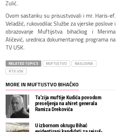
Zulić.
Ovom sastanku su prisustvovali i mr. Haris-ef.
Veladžić, rukovodilac Službe za vjerske poslove i
obrazovanje Muftijstva bihaćkog i Merima
Aličević, urednica dokumentarnog programa na
TV USK.
RELATED TOPICS
MUFTIJSTVO
NASLOVNA
RTV USK
MORE IN MUFTIJSTVO BIHAĆKO
Ta’zija muftije Kudića povodom
preseljenja na ahiret generala
Ramiza Drekovića
U izbornom okrugu Bihać
evidentirani kandidati za reisul-