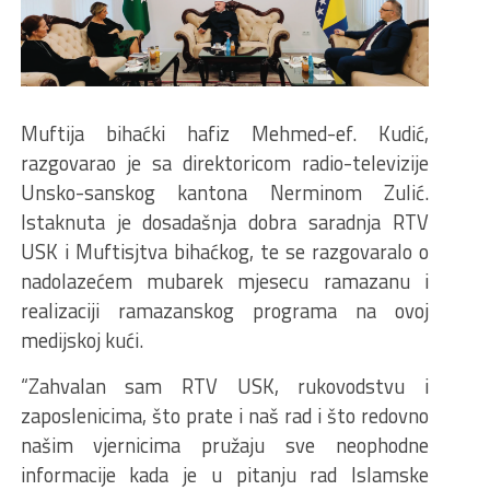
Muftija bihaćki hafiz Mehmed-ef. Kudić,
razgovarao je sa direktoricom radio-televizije
Unsko-sanskog kantona Nerminom Zulić.
Istaknuta je dosadašnja dobra saradnja RTV
USK i Muftisjtva bihaćkog, te se razgovaralo o
nadolazećem mubarek mjesecu ramazanu i
realizaciji ramazanskog programa na ovoj
medijskoj kući.
“Zahvalan sam RTV USK, rukovodstvu i
zaposlenicima, što prate i naš rad i što redovno
našim vjernicima pružaju sve neophodne
informacije kada je u pitanju rad Islamske