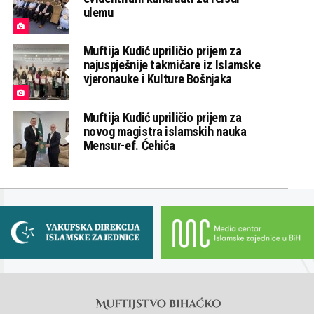
ulemu
Muftija Kudić upriličio prijem za
najuspješnije takmičare iz Islamske
vjeronauke i Kulture Bošnjaka
Muftija Kudić upriličio prijem za
novog magistra islamskih nauka
Mensur-ef. Ćehića