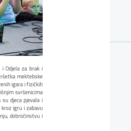
i Odjela za brak i
avršetka mektebske
ih igara i fizičkih
dišnjim svršenicima
 su djeca pjevala i
 kroz igru i zabavu
anju, dobročinstvu i