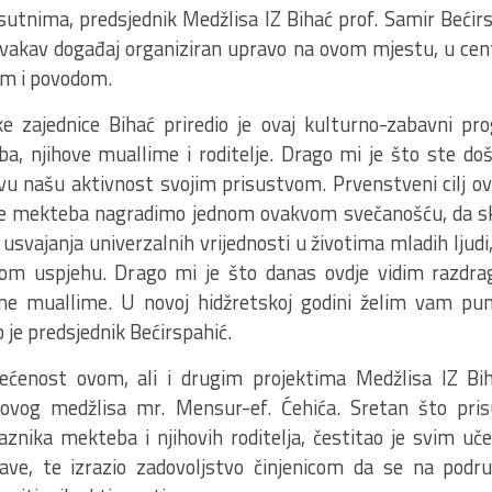
sutnima, predsjednik Medžlisa IZ Bihać prof. Samir Bećirs
 ovakav događaj organiziran upravo na ovom mjestu, u cen
em i povodom.
e zajednice Bihać priredio je ovaj kulturno-zabavni p
a, njihove muallime i roditelje. Drago mi je što ste do
 ovu našu aktivnost svojim prisustvom. Prvenstveni cilj 
ke mekteba nagradimo jednom ovakvom svečanošću, da s
usvajanja univerzalnih vrijednosti u životima mladih ljudi
om uspjehu. Drago mi je što danas ovdje vidim razdra
sne muallime. U novoj hidžretskoj godini želim vam pun
o je predsjednik Bećirspahić.
svećenost ovom, ali i drugim projektima Medžlisa IZ Bi
vog medžlisa mr. Mensur-ef. Ćehića. Sretan što prisu
laznika mekteba i njihovih roditelja, čestitao je svim u
ve, te izrazio zadovoljstvo činjenicom da se na podr