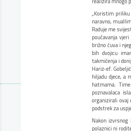
realizira mnogo p
„Koristim priliku
naravno, muallim
Raduje me svijest
poučavanja vjeri 
brižno čuva i nj
bih dvojicu ima
takmičenja i don
Hariz-ef. Gobelj
hiljadu djece, a
hatmama. Time 
poznavalaca is
organizirali ovaj
podstrek za uspje
Nakon izvrsnog k
polaznici ni rodi