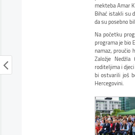
mekteba Amar Kaz
Bihać istakli su
da su posebno bili
Na početku progr
programa je bio 
namaz, proučio h
Založje Nedžla
roditeljima i dje
bi ostvarili još 
Hercegovini.