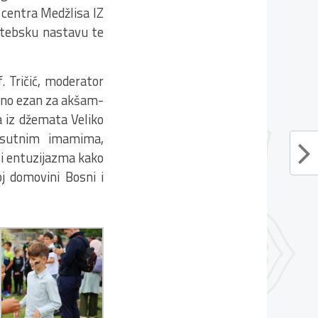
 centra Medžlisa IZ
ktebsku nastavu te
. Tričić, moderator
osno ezan za akšam-
a iz džemata Veliko
risutnim imamima,
e i entuzijazma kako
joj domovini Bosni i