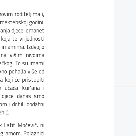
ovim roditeljima i,
 mektebskoj godini.
zanja djece, emanet
koja te vrijednosti
m imamima. Izdvojio
s na višim nivoima
haćkog. To su imami
vno pohađa više od
 koji će pristupiti
h učača Kur’ana i
e djece danas smo
om i dobili dodatni
hić.
 Latif Moćević, ni
programom. Polaznici