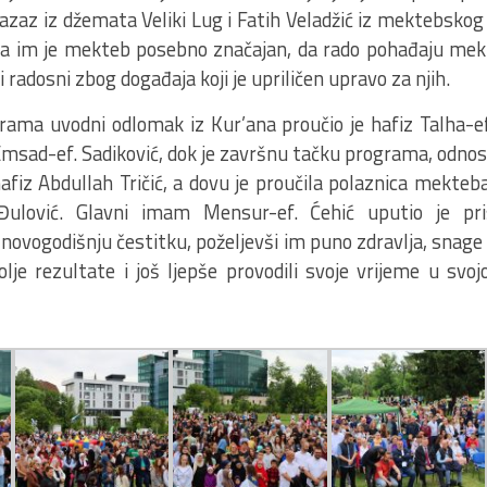
az iz džemata Veliki Lug i Fatih Veladžić iz mektebskog
 da im je mekteb posebno značajan, da rado pohađaju me
 radosni zbog događaja koji je upriličen upravo za njih.
ama uvodni odlomak iz Kur’ana proučio je hafiz Talha-ef
Emsad-ef. Sadiković, dok je završnu tačku programa, odn
afiz Abdullah Tričić, a dovu je proučila polaznica mekteb
 Đulović. Glavni imam Mensur-ef. Ćehić uputio je p
ci novogodišnju čestitku, poželjevši im puno zdravlja, snag
bolje rezultate i još ljepše provodili svoje vrijeme u svo