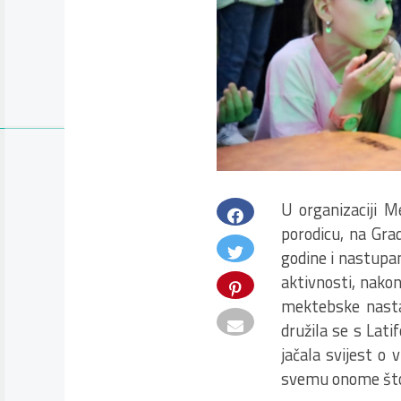
U organizaciji M
porodicu, na Gra
godine i nastupan
aktivnosti, nako
mektebske nastav
družila se s Lat
jačala svijest o 
svemu onome što 