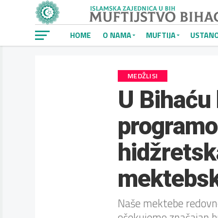
HOME
O NAMA
MUFTIJA
USTAN
MEDŽLISI
U Bihaću
programo
hidžretsk
mektebsk
Naše mektebe redovno 
očekujemo značajan br