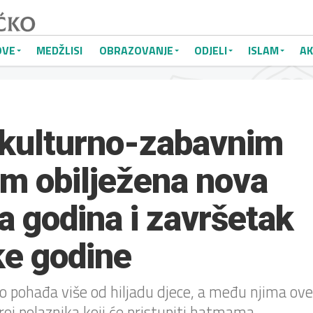
OVE
MEDŽLISI
OBRAZOVANJE
ODJELI
ISLAM
AK
 kulturno-zabavnim
m obilježena nova
a godina i završetak
e godine
pohađa više od hiljadu djece, a među njima ove
oj polaznika koji će pristupiti hatmama