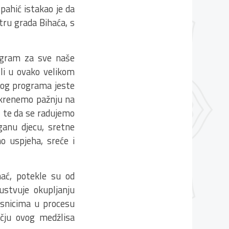
pahić istakao je da
tru grada Bihaća, s
rogram za sve naše
šli u ovako velikom
ovog programa jeste
krenemo pažnju na
, te da se radujemo
ganu djecu, sretne
o uspjeha, sreće i
hać, potekle su od
stvuje okupljanju
česnicima u procesu
učju ovog medžlisa