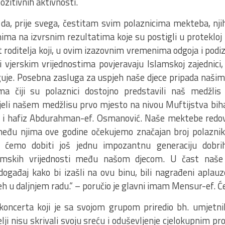
ozitivnih aktivnosti.
 da, prije svega, čestitam svim polaznicima mekteba, njih
ima na izvrsnim rezultatima koje su postigli u protekloj
 roditelja koji, u ovim izazovnim vremenima odgoja i podi
i vjerskim vrijednostima povjeravaju Islamskoj zajednici, 
eguje. Posebna zasluga za uspjeh naše djece pripada naši
ma čiji su polaznici dostojno predstavili naš medžli
ijeli našem medžlisu prvo mjesto na nivou Muftijstva bi
ić i hafiz Abdurahman-ef. Osmanović. Naše mektebe redo
 među njima ove godine očekujemo značajan broj polaznika
ćemo dobiti još jednu impozantnu generaciju dobri
lamskih vrijednosti među našom djecom. U čast naš
 događaj kako bi izašli na ovu binu, bili nagrađeni aplauz
h u daljnjem radu.“ – poručio je glavni imam Mensur-ef. Će
oncerta koji je sa svojom grupom priredio bh. umjetnik
telji nisu skrivali svoju sreću i oduševljenje cjelokupnim 