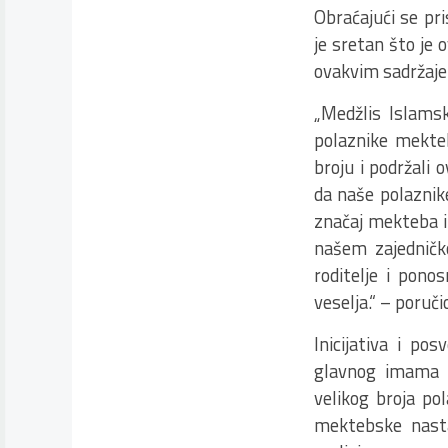
Obraćajući se pri
je sretan što je
ovakvim sadržaj
„Medžlis Islamsk
polaznike mekteb
broju i podržali
da naše polazni
značaj mekteba i 
našem zajedničk
roditelje i pono
veselja.“ – poruči
Inicijativa i po
glavnog imama o
velikog broja po
mektebske nasta