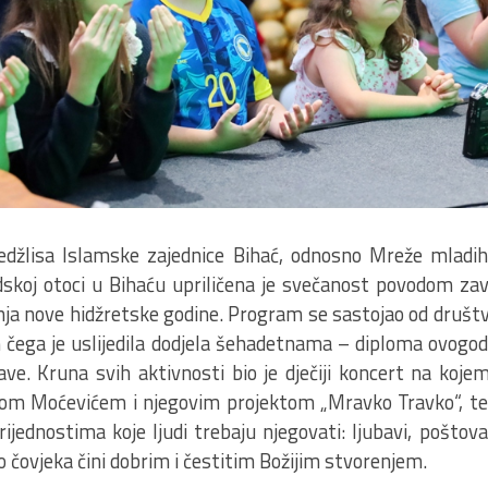
edžlisa Islamske zajednice Bihać, odnosno Mreže mladih 
dskoj otoci u Bihaću upriličena je svečanost povodom z
ja nove hidžretske godine. Program se sastojao od društven
n čega je uslijedila dodjela šehadetnama – diploma ovogo
e. Kruna svih aktivnosti bio je dječiji koncert na kojem
ifom Moćevićem i njegovim projektom „Mravko Travko“, te
vrijednostima koje ljudi trebaju njegovati: ljubavi, poštov
čovjeka čini dobrim i čestitim Božijim stvorenjem.