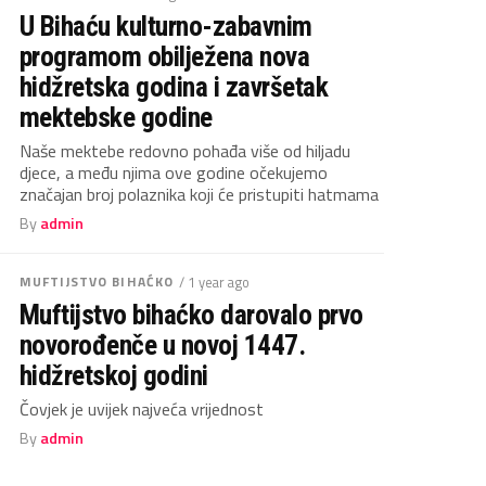
U Bihaću kulturno-zabavnim
programom obilježena nova
hidžretska godina i završetak
mektebske godine
Naše mektebe redovno pohađa više od hiljadu
djece, a među njima ove godine očekujemo
značajan broj polaznika koji će pristupiti hatmama
By
admin
MUFTIJSTVO BIHAĆKO
/ 1 year ago
Muftijstvo bihaćko darovalo prvo
novorođenče u novoj 1447.
hidžretskoj godini
Čovjek je uvijek najveća vrijednost
By
admin