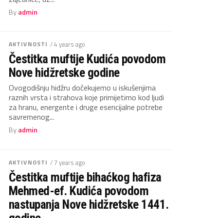
By
admin
AKTIVNOSTI
/ 4 years ago
Čestitka muftije Kudića povodom
Nove hidžretske godine
Ovogodišnju hidžru dočekujemo u iskušenjima
raznih vrsta i strahova koje primijetimo kod ljudi
za hranu, energente i druge esencijalne potrebe
savremenog...
By
admin
AKTIVNOSTI
/ 7 years ago
Čestitka muftije bihaćkog hafiza
Mehmed-ef. Kudića povodom
nastupanja Nove hidžretske 1441.
godine