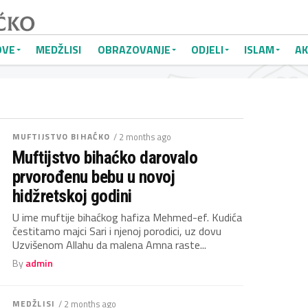
OVE
MEDŽLISI
OBRAZOVANJE
ODJELI
ISLAM
AK
MUFTIJSTVO BIHAĆKO
/ 2 months ago
Muftijstvo bihaćko darovalo
prvorođenu bebu u novoj
hidžretskoj godini
U ime muftije bihaćkog hafiza Mehmed-ef. Kudića
čestitamo majci Sari i njenoj porodici, uz dovu
Uzvišenom Allahu da malena Amna raste...
By
admin
MEDŽLISI
/ 2 months ago