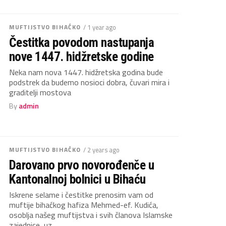
MUFTIJSTVO BIHAĆKO
/ 1 year ago
Čestitka povodom nastupanja
nove 1447. hidžretske godine
Neka nam nova 1447. hidžretska godina bude
podstrek da budemo nosioci dobra, čuvari mira i
graditelji mostova
By
admin
MUFTIJSTVO BIHAĆKO
/ 2 years ago
Darovano prvo novorođenče u
Kantonalnoj bolnici u Bihaću
Iskrene selame i čestitke prenosim vam od
muftije bihaćkog hafiza Mehmed-ef. Kudića,
osoblja našeg muftijstva i svih članova Islamske
zajednice, uz...