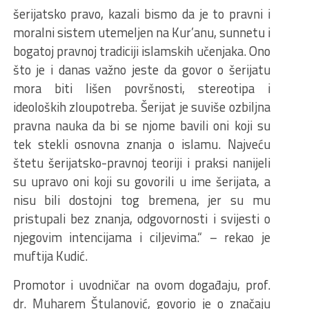
šerijatsko pravo, kazali bismo da je to pravni i
moralni sistem utemeljen na Kur’anu, sunnetu i
bogatoj pravnoj tradiciji islamskih učenjaka. Ono
što je i danas važno jeste da govor o šerijatu
mora biti lišen površnosti, stereotipa i
ideoloških zloupotreba. Šerijat je suviše ozbiljna
pravna nauka da bi se njome bavili oni koji su
tek stekli osnovna znanja o islamu. Najveću
štetu šerijatsko-pravnoj teoriji i praksi nanijeli
su upravo oni koji su govorili u ime šerijata, a
nisu bili dostojni tog bremena, jer su mu
pristupali bez znanja, odgovornosti i svijesti o
njegovim intencijama i ciljevima.“ – rekao je
muftija Kudić.
Promotor i uvodničar na ovom događaju, prof.
dr. Muharem Štulanović, govorio je o značaju