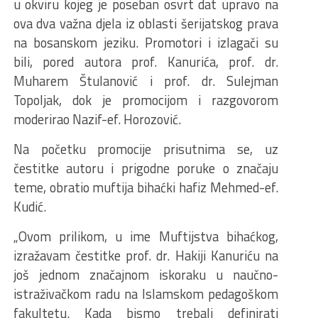
u okviru kojeg je poseban osvrt dat upravo na
ova dva važna djela iz oblasti šerijatskog prava
na bosanskom jeziku. Promotori i izlagači su
bili, pored autora prof. Kanurića, prof. dr.
Muharem Štulanović i prof. dr. Sulejman
Topoljak, dok je promocijom i razgovorom
moderirao Nazif-ef. Horozović.
Na početku promocije prisutnima se, uz
čestitke autoru i prigodne poruke o značaju
teme, obratio muftija bihaćki hafiz Mehmed-ef.
Kudić.
„Ovom prilikom, u ime Muftijstva bihaćkog,
izražavam čestitke prof. dr. Hakiji Kanuriću na
još jednom značajnom iskoraku u naučno-
istraživačkom radu na Islamskom pedagoškom
fakultetu. Kada bismo trebali definirati