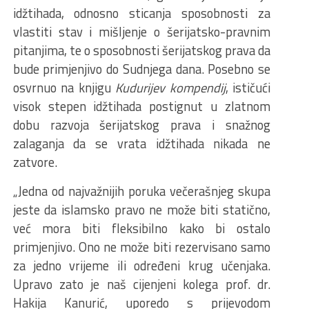
idžtihada, odnosno sticanja sposobnosti za
vlastiti stav i mišljenje o šerijatsko-pravnim
pitanjima, te o sposobnosti šerijatskog prava da
bude primjenjivo do Sudnjega dana. Posebno se
osvrnuo na knjigu
Kudurijev kompendij
, ističući
visok stepen idžtihada postignut u zlatnom
dobu razvoja šerijatskog prava i snažnog
zalaganja da se vrata idžtihada nikada ne
zatvore.
„Jedna od najvažnijih poruka večerašnjeg skupa
jeste da islamsko pravo ne može biti statično,
već mora biti fleksibilno kako bi ostalo
primjenjivo. Ono ne može biti rezervisano samo
za jedno vrijeme ili određeni krug učenjaka.
Upravo zato je naš cijenjeni kolega prof. dr.
Hakija Kanurić, uporedo s prijevodom