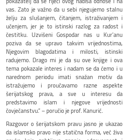
pokazatelj da se riječi ovog hadisa odnose i na
vas. Zato je važno da u sebi njegujemo stalnu
želju za slušanjem, čitanjem, istraživanjem i
učenjem, jer je to istinski razlog za radost i
čestitku. Uzvišeni Gospodar nas u Kur’anu
poziva da se upravo takvim vrijednostima,
Njegovim blagodatima i milosti, istinski
radujemo. Drago mi je da su ove knjige i ova
tema pokazale interes i nadam se da ćemo i u
narednom periodu imati snažan motiv da
istražujemo i proučavamo razne aspekte
šerijatskog prava, a sve u interesu da
predstavimo islam i njegove vrijednosti
čovječanstvu.“ – poručio je prof. Kanurić.
Razgovor o šerijatskom pravu jasno je ukazao
da islamsko pravo nije statična forma, već živa