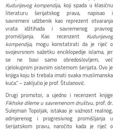
Kudurijevog kompendija
, koji spada u klasičnu
literaturu šerijatskog prava, napisao i
savremeni udžbenik kao reprezent otvaranja
vrata idžtihada i savremenog pravnog
promišljanja. Kao recenzent
Kudurijevog
kompendija
, mogu konstatirati da je riječ o
svojevrsnom sažetku enciklopedije islama, jer
se ne bavi samo obredoslovljem, već
cjelokupnim pravnim sistemom šerijata. Ovo je
knjiga koju bi trebala imati svaka muslimanska
kuća.“ – zaključio je prof. Štulanović.
Drugi promotor, a ujedno i recenzent knjige
Fikhske dileme u savremenom društvu
, prof. dr.
Sulejman Topoljak, istakao je važnost realnog,
odmjerenog i progresivnog promišljanja u
šerijatskom pravu, naročito kada je riječ o