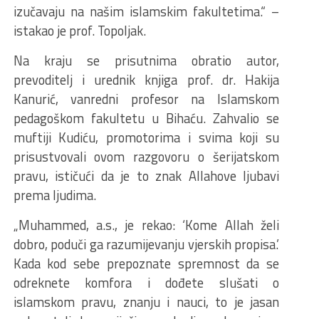
izučavaju na našim islamskim fakultetima.“ –
istakao je prof. Topoljak.
Na kraju se prisutnima obratio autor,
prevoditelj i urednik knjiga prof. dr. Hakija
Kanurić, vanredni profesor na Islamskom
pedagoškom fakultetu u Bihaću. Zahvalio se
muftiji Kudiću, promotorima i svima koji su
prisustvovali ovom razgovoru o šerijatskom
pravu, ističući da je to znak Allahove ljubavi
prema ljudima.
„Muhammed, a.s., je rekao: ‘Kome Allah želi
dobro, poduči ga razumijevanju vjerskih propisa.’
Kada kod sebe prepoznate spremnost da se
odreknete komfora i dođete slušati o
islamskom pravu, znanju i nauci, to je jasan