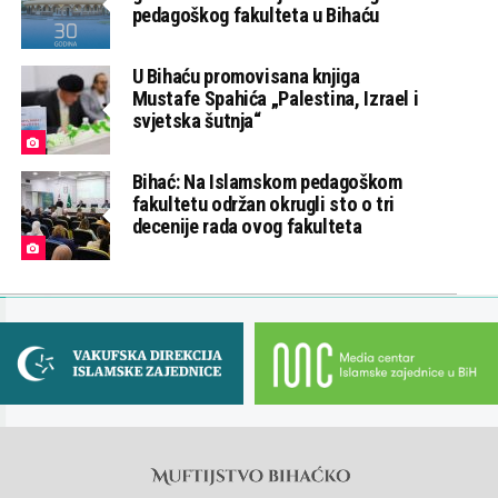
pedagoškog fakulteta u Bihaću
U Bihaću promovisana knjiga
Mustafe Spahića „Palestina, Izrael i
svjetska šutnja“
Bihać: Na Islamskom pedagoškom
fakultetu održan okrugli sto o tri
decenije rada ovog fakulteta