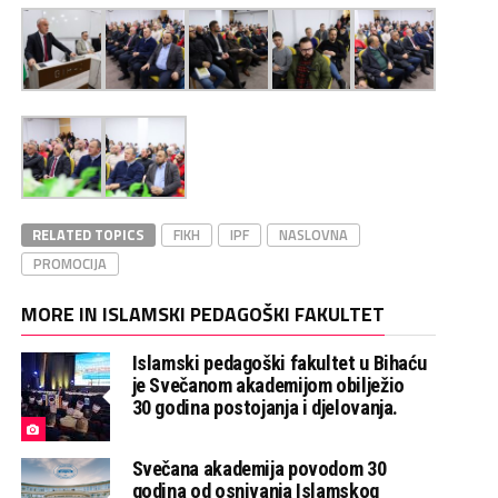
RELATED TOPICS
FIKH
IPF
NASLOVNA
PROMOCIJA
MORE IN ISLAMSKI PEDAGOŠKI FAKULTET
Islamski pedagoški fakultet u Bihaću
je Svečanom akademijom obilježio
30 godina postojanja i djelovanja.
Svečana akademija povodom 30
godina od osnivanja Islamskog