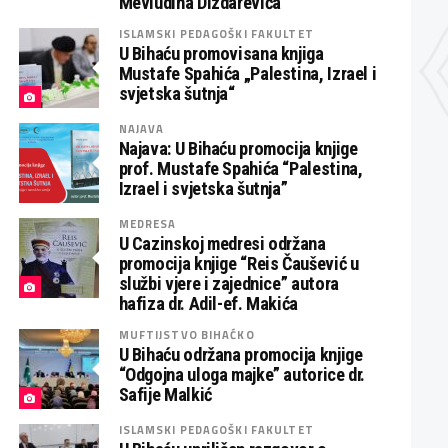
Mevludina Dizdarevića
ISLAMSKI PEDAGOŠKI FAKULTET
U Bihaću promovisana knjiga
Mustafe Spahića „Palestina, Izrael i
svjetska šutnja“
NAJAVA
Najava: U Bihaću promocija knjige
prof. Mustafe Spahića “Palestina,
Izrael i svjetska šutnja”
MEDRESA
U Cazinskoj medresi održana
promocija knjige “Reis Čaušević u
službi vjere i zajednice” autora
hafiza dr. Adil-ef. Makića
MUFTIJSTVO BIHAĆKO
U Bihaću održana promocija knjige
“Odgojna uloga majke” autorice dr.
Safije Malkić
ISLAMSKI PEDAGOŠKI FAKULTET