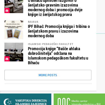
U Bihaću upriličen razgovor o
šerijatsko-pravnim izazovima
modernog doba i promocija dvije
knjige iz šerijatskog prava
NAJAVA
IPF Bihać: Promocija knjiga i tribina o
šerijatskom pravu i izazovima
modernog doba
ISLAMSKI PEDAGOŠKI FAKULTET
Promocija knjige “Bašče ahlaka
dobročinitelja” održana na
Islamskom pedagoškom fakultetu u
Bihaću
MORE POSTS