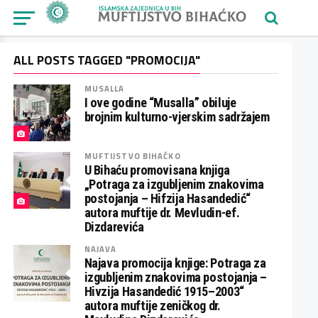
ALL POSTS TAGGED "PROMOCIJA"
MUSALLA
I ove godine “Musalla” obiluje
brojnim kulturno-vjerskim sadržajem
MUFTIJSTVO BIHAĆKO
U Bihaću promovisana knjiga
„Potraga za izgubljenim znakovima
postojanja – Hifzija Hasandedić“
autora muftije dr. Mevludin-ef.
Dizdarevića
NAJAVA
Najava promocija knjige: Potraga za
izgubljenim znakovima postojanja –
Hivzija Hasandedić 1915–2003“
autora muftije zeničkog dr.