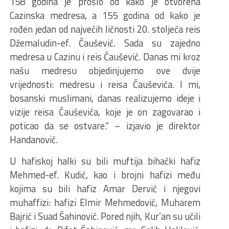
158 godina je prošlo od kako je otvorena
Cazinska medresa, a 155 godina od kako je
rođen jedan od najvećih ličnosti 20. stoljeća reis
Džemaludin-ef. Čaušević. Sada su zajedno
medresa u Cazinu i reis Čaušević. Danas mi kroz
našu medresu objedinjujemo ove dvije
vrijednosti: medresu i reisa Čauševića. I mi,
bosanski muslimani, danas realizujemo ideje i
vizije reisa Čauševića, koje je on zagovarao i
poticao da se ostvare.“ – izjavio je direktor
Handanović.
U hafiskoj halki su bili muftija bihaćki hafiz
Mehmed-ef. Kudić, kao i brojni hafizi među
kojima su bili hafiz Amar Dervić i njegovi
muhaffizi: hafizi Elmir Mehmedović, Muharem
Bajrić i Suad Šahinović. Pored njih, Kur’an su učili