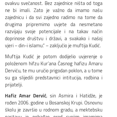
ovakvu svečanost. Bez zajednice ništa od toga
ne bi imali. Zato je važno da imamo našu
zajednicu i da svi zajedno radimo na tome da
drugima pripremimo uvjete da nesmetano
razvijaju svoje potencijale i na takav način
doprinose društvu i državi, a svakako i našoj
vjeri – din-i islamu.“ – zaključio je muftija Kudić.
Muftija Kudić je potom dodijelio uvjerenje o
položenom hifzu Kur’ana Časnog hafizu Amaru
Derviću, te mu uručio prigodan poklon, a u tome
su ga slijedili predstavnici intitucija, rodbina i
prijatelji.
Hafiz Amar Dervić
, sin Asmira i Hatidže, je
rođen 2006. godine u Bosanskoj Krupi. Osnovnu
školu je završio u rodnom gradu, a mektebsku
nastavu je pohađao pred svojim imamima