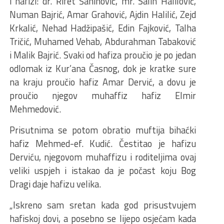
i hafizi: dr. Rifet Šahinović, mr. Salih Halilović,
Numan Bajrić, Amar Grahović, Ajdin Halilić, Zejd
Krkalić, Nehad Hadžipašić, Edin Fajković, Talha
Tričić, Muhamed Vehab, Abdurahman Tabaković
i Malik Bajrić. Svaki od hafiza proučio je po jedan
odlomak iz Kur’ana Časnog, dok je kratke sure
na kraju proučio hafiz Amar Dervić, a dovu je
proučio njegov muhaffiz hafiz Elmir
Mehmedović.
Prisutnima se potom obratio muftija bihaćki
hafiz Mehmed-ef. Kudić. Čestitao je hafizu
Derviću, njegovom muhaffizu i roditeljima ovaj
veliki uspjeh i istakao da je počast koju Bog
Dragi daje hafizu velika.
„Iskreno sam sretan kada god prisustvujem
hafiskoj dovi, a posebno se lijepo osjećam kada