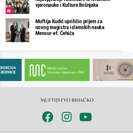
vjeronauke i Kulture Bošnjaka
Muftija Kudić upriličio prijem za
novog magistra islamskih nauka
Mensur-ef. Ćehića