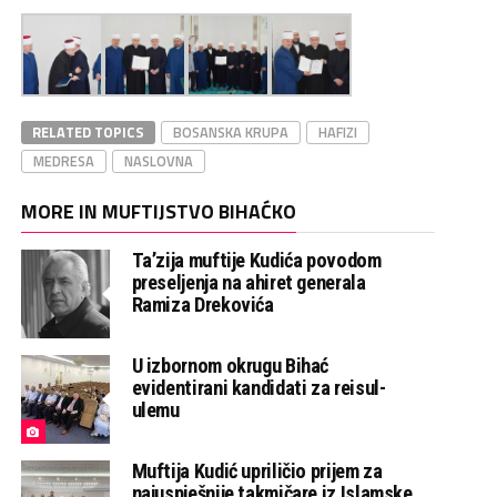
RELATED TOPICS
BOSANSKA KRUPA
HAFIZI
MEDRESA
NASLOVNA
MORE IN MUFTIJSTVO BIHAĆKO
Ta’zija muftije Kudića povodom
preseljenja na ahiret generala
Ramiza Drekovića
U izbornom okrugu Bihać
evidentirani kandidati za reisul-
ulemu
Muftija Kudić upriličio prijem za
najuspješnije takmičare iz Islamske