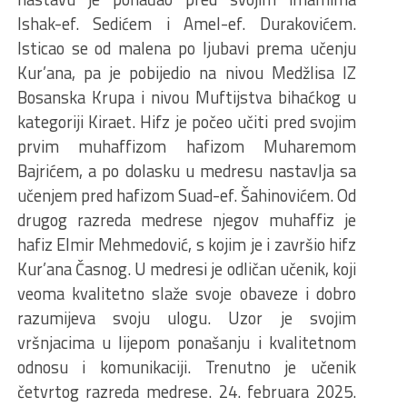
Ishak-ef. Sedićem i Amel-ef. Durakovićem.
Isticao se od malena po ljubavi prema učenju
Kur’ana, pa je pobijedio na nivou Medžlisa IZ
Bosanska Krupa i nivou Muftijstva bihaćkog u
kategoriji Kiraet. Hifz je počeo učiti pred svojim
prvim muhaffizom hafizom Muharemom
Bajrićem, a po dolasku u medresu nastavlja sa
učenjem pred hafizom Suad-ef. Šahinovićem. Od
drugog razreda medrese njegov muhaffiz je
hafiz Elmir Mehmedović, s kojim je i završio hifz
Kur’ana Časnog. U medresi je odličan učenik, koji
veoma kvalitetno slaže svoje obaveze i dobro
razumijeva svoju ulogu. Uzor je svojim
vršnjacima u lijepom ponašanju i kvalitetnom
odnosu i komunikaciji. Trenutno je učenik
četvrtog razreda medrese. 24. februara 2025.