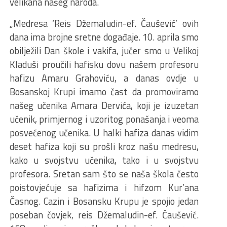
velikana našeg naroda.
„Medresa ‘Reis Džemaludin-ef. Čaušević’ ovih
dana ima brojne sretne događaje. 10. aprila smo
obilježili Dan škole i vakifa, jučer smo u Velikoj
Kladuši proučili hafisku dovu našem profesoru
hafizu Amaru Grahoviću, a danas ovdje u
Bosanskoj Krupi imamo čast da promoviramo
našeg učenika Amara Dervića, koji je izuzetan
učenik, primjernog i uzoritog ponašanja i veoma
posvećenog učenika. U halki hafiza danas vidim
deset hafiza koji su prošli kroz našu medresu,
kako u svojstvu učenika, tako i u svojstvu
profesora. Sretan sam što se naša škola često
poistovjećuje sa hafizima i hifzom Kur’ana
Časnog. Cazin i Bosansku Krupu je spojio jedan
poseban čovjek, reis Džemaludin-ef. Čaušević.