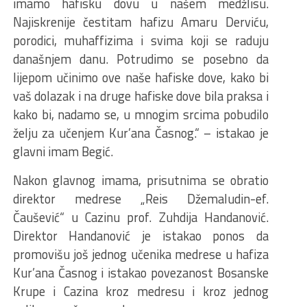
imamo hafisku dovu u našem medžlisu.
Najiskrenije čestitam hafizu Amaru Derviću,
porodici, muhaffizima i svima koji se raduju
današnjem danu. Potrudimo se posebno da
lijepom učinimo ove naše hafiske dove, kako bi
vaš dolazak i na druge hafiske dove bila praksa i
kako bi, nadamo se, u mnogim srcima pobudilo
želju za učenjem Kur’ana Časnog.“ – istakao je
glavni imam Begić.
Nakon glavnog imama, prisutnima se obratio
direktor medrese „Reis Džemaludin-ef.
Čaušević“ u Cazinu prof. Zuhdija Handanović.
Direktor Handanović je istakao ponos da
promovišu još jednog učenika medrese u hafiza
Kur’ana Časnog i istakao povezanost Bosanske
Krupe i Cazina kroz medresu i kroz jednog