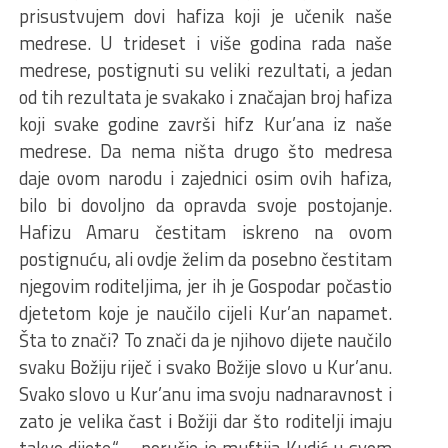
prisustvujem dovi hafiza koji je učenik naše
medrese. U trideset i više godina rada naše
medrese, postignuti su veliki rezultati, a jedan
od tih rezultata je svakako i značajan broj hafiza
koji svake godine završi hifz Kur’ana iz naše
medrese. Da nema ništa drugo što medresa
daje ovom narodu i zajednici osim ovih hafiza,
bilo bi dovoljno da opravda svoje postojanje.
Hafizu Amaru čestitam iskreno na ovom
postignuću, ali ovdje želim da posebno čestitam
njegovim roditeljima, jer ih je Gospodar počastio
djetetom koje je naučilo cijeli Kur’an napamet.
Šta to znači? To znači da je njihovo dijete naučilo
svaku Božiju riječ i svako Božije slovo u Kur’anu.
Svako slovo u Kur’anu ima svoju nadnaravnost i
zato je velika čast i Božiji dar što roditelji imaju
takvo dijete.“ – poručio je muftija Kudić u svom