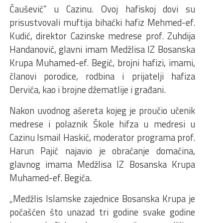
Čaušević” u Cazinu. Ovoj hafiskoj dovi su
prisustvovali muftija bihaćki hafiz Mehmed-ef.
Kudić, direktor Cazinske medrese prof. Zuhdija
Handanović, glavni imam Medžlisa IZ Bosanska
Krupa Muhamed-ef. Begić, brojni hafizi, imami,
članovi porodice, rodbina i prijatelji hafiza
Dervića, kao i brojne džematlije i građani.
Nakon uvodnog ašereta kojeg je proučio učenik
medrese i polaznik Škole hifza u medresi u
Cazinu Ismail Haskić, moderator programa prof.
Harun Pajić najavio je obraćanje domaćina,
glavnog imama Medžlisa IZ Bosanska Krupa
Muhamed-ef. Begića.
„Medžlis Islamske zajednice Bosanska Krupa je
počašćen što unazad tri godine svake godine