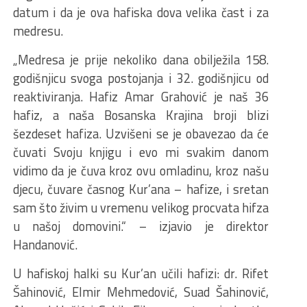
datum i da je ova hafiska dova velika čast i za
medresu.
„Medresa je prije nekoliko dana obilježila 158.
godišnjicu svoga postojanja i 32. godišnjicu od
reaktiviranja. Hafiz Amar Grahović je naš 36
hafiz, a naša Bosanska Krajina broji blizi
šezdeset hafiza. Uzvišeni se je obavezao da će
čuvati Svoju knjigu i evo mi svakim danom
vidimo da je čuva kroz ovu omladinu, kroz našu
djecu, čuvare časnog Kur’ana – hafize, i sretan
sam što živim u vremenu velikog procvata hifza
u našoj domovini.“ – izjavio je direktor
Handanović.
U hafiskoj halki su Kur’an učili hafizi: dr. Rifet
Šahinović, Elmir Mehmedović, Suad Šahinović,