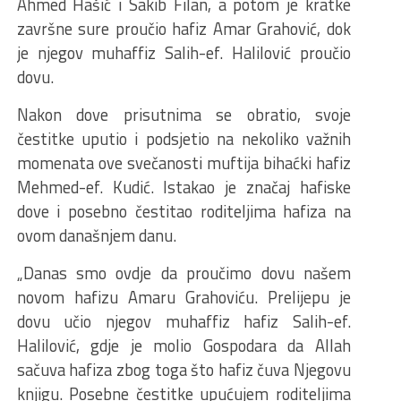
Ahmed Hašić i Sakib Filan, a potom je kratke
završne sure proučio hafiz Amar Grahović, dok
je njegov muhaffiz Salih-ef. Halilović proučio
dovu.
Nakon dove prisutnima se obratio, svoje
čestitke uputio i podsjetio na nekoliko važnih
momenata ove svečanosti muftija bihaćki hafiz
Mehmed-ef. Kudić. Istakao je značaj hafiske
dove i posebno čestitao roditeljima hafiza na
ovom današnjem danu.
„Danas smo ovdje da proučimo dovu našem
novom hafizu Amaru Grahoviću. Prelijepu je
dovu učio njegov muhaffiz hafiz Salih-ef.
Halilović, gdje je molio Gospodara da Allah
sačuva hafiza zbog toga što hafiz čuva Njegovu
knjigu. Posebne čestitke upućujem roditeljima