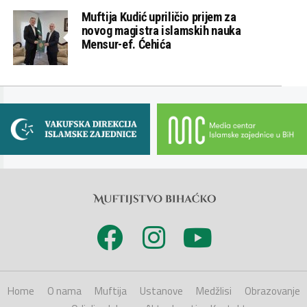
Muftija Kudić upriličio prijem za
novog magistra islamskih nauka
Mensur-ef. Ćehića
Home
O nama
Muftija
Ustanove
Medžlisi
Obrazovanje