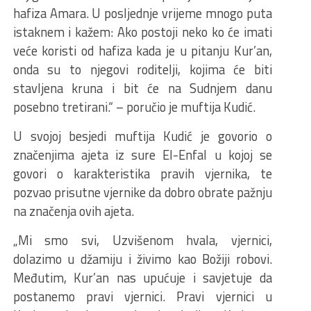
hafiza Amara. U posljednje vrijeme mnogo puta
istaknem i kažem: Ako postoji neko ko će imati
veće koristi od hafiza kada je u pitanju Kur’an,
onda su to njegovi roditelji, kojima će biti
stavljena kruna i bit će na Sudnjem danu
posebno tretirani.“ – poručio je muftija Kudić.
U svojoj besjedi muftija Kudić je govorio o
značenjima ajeta iz sure El-Enfal u kojoj se
govori o karakteristika pravih vjernika, te
pozvao prisutne vjernike da dobro obrate pažnju
na značenja ovih ajeta.
„Mi smo svi, Uzvišenom hvala, vjernici,
dolazimo u džamiju i živimo kao Božiji robovi.
Međutim, Kur’an nas upućuje i savjetuje da
postanemo pravi vjernici. Pravi vjernici u