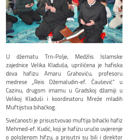
U džematu Trn-Polje, Medžlis Islamske
zajednice Velika Kladuša, upriličena je hafiska
dova hafizu Amaru Grahoviću, profesoru
medrese „Reis Džemaludin-ef. Čaušević“ u
Cazinu, drugom imamu u Gradskoj džamiji u
Velikoj Kladuši i koordinatoru Mreže mladih
Muftijstva bihaćkog.
Svečanosti je prisustvovao muftija bihaćki hafiz
Mehmed-ef. Kudić, koji je hafizu uručio uvjerenje
o položenom hifzu, a prisutni su bili i direktor