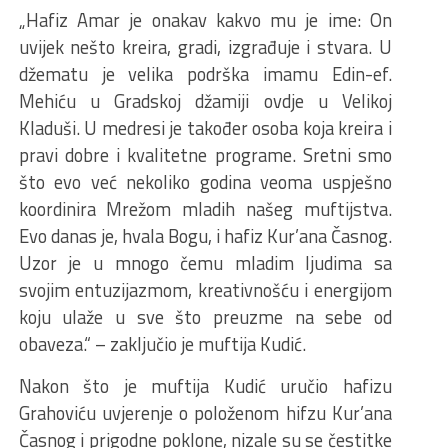
„Hafiz Amar je onakav kakvo mu je ime: On
uvijek nešto kreira, gradi, izgrađuje i stvara. U
džematu je velika podrška imamu Edin-ef.
Mehiću u Gradskoj džamiji ovdje u Velikoj
Kladuši. U medresi je također osoba koja kreira i
pravi dobre i kvalitetne programe. Sretni smo
što evo već nekoliko godina veoma uspješno
koordinira Mrežom mladih našeg muftijstva.
Evo danas je, hvala Bogu, i hafiz Kur’ana Časnog.
Uzor je u mnogo čemu mladim ljudima sa
svojim entuzijazmom, kreativnošću i energijom
koju ulaže u sve što preuzme na sebe od
obaveza.“ – zaključio je muftija Kudić.
Nakon što je muftija Kudić uručio hafizu
Grahoviću uvjerenje o položenom hifzu Kur’ana
Časnog i prigodne poklone, nizale su se čestitke