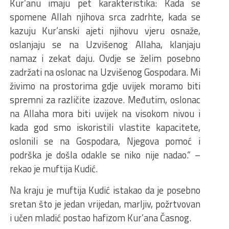
Kur’anu imaju pet karakteristika: Kada se
spomene Allah njihova srca zadrhte, kada se
kazuju Kur’anski ajeti njihovu vjeru osnaže,
oslanjaju se na Uzvišenog Allaha, klanjaju
namaz i zekat daju. Ovdje se želim posebno
zadržati na oslonac na Uzvišenog Gospodara. Mi
živimo na prostorima gdje uvijek moramo biti
spremni za različite izazove. Međutim, oslonac
na Allaha mora biti uvijek na visokom nivou i
kada god smo iskoristili vlastite kapacitete,
oslonili se na Gospodara, Njegova pomoć i
podrška je došla odakle se niko nije nadao.“ –
rekao je muftija Kudić.
Na kraju je muftija Kudić istakao da je posebno
sretan što je jedan vrijedan, marljiv, požrtvovan
i učen mladić postao hafizom Kur’ana Časnog.