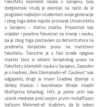
Fakultetu islamskih nauka u Sarajevu. Svoj
dodiplomski studij je okončao na način da je
proglašen najboljim studentom svoje generacije
i zbog toga dobio najviše priznanje Univerziteta
u Sarajevu – zlatnu značku. Prepoznat kao
vrijedan i posebno fokusiran na znanje i nauku,
pa je zbog toga postavljen za demontratora na
predmetu šerijatsko pravo na matičnom
fakultetu. Trenutno je u fazi izrade njegove
master teza iz oblasti šerijatskog prava na
Fakultetu islamskih nauka u Sarajevu. Zaposlen
je u medresi „Reis Džemaludin-ef. Čaušević“ kao
odgajatelj, drugi je imam Gradske džamije u
Velikoj Kladuši i koordinator Mreže mladih
Muftijstva bihaćkog. Hifz je počeo učiti kao
učenik medrese pred svojim prvim muhaffizom
hafizom Mehmed-ef. Kudićem, da bi nakon