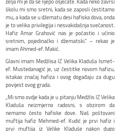
želja mi je da se lijepo osjećate. Kada neko završi
školu mi smo sretni, kada se zaposli čestitamo
mu, a kada se u džematu desi hafiska dova, onda
je to velika privilegija i nesvakidašnja svečanost.
Hafiz Amar Grahović nas je počastio i učinio
sretnim, pojedinačko i džematski.“ – rekao je
imam Ahmed-ef. Makić.
Glavni imam Medžlisa IZ Velika Kladuša Ismet-
ef. Mustedanagić je, uz čestitke novom hafizu,
istakao značaj hafiza i ovog događaju za dugu
povijest ovog grada.
„Mi smo ovdje kada je u pitanju Medžlis IZ Velika
Kladuša neizmjerno radosni, s obzirom da
nemamo često hafiske dove. Naš poštovani
muftija hafiz Mehmed-ef. Kudić je prvi hafiz i
prvi muftija iz Velike Kladuše nakon dugo