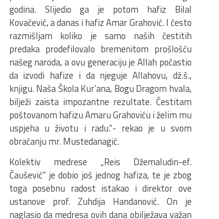
godina. Slijedio ga je potom hafiz Bilal
Kovačević, a danas i hafiz Amar Grahović. I često
razmišljam koliko je samo naših čestitih
predaka prodefilovalo bremenitom prošlošću
našeg naroda, a ovu generaciju je Allah počastio
da izvodi hafize i da njeguje Allahovu, dž.š.,
knjigu. Naša Škola Kur’ana, Bogu Dragom hvala,
bilježi zaista impozantne rezultate. Čestitam
poštovanom hafizu Amaru Grahoviću i želim mu
uspjeha u životu i radu.“- rekao je u svom
obraćanju mr. Mustedanagić.
Kolektiv medrese „Reis Džemaludin-ef.
Čaušević“ je dobio još jednog hafiza, te je zbog
toga posebnu radost istakao i direktor ove
ustanove prof. Zuhdija Handanović. On je
naglasio da medresa ovih dana obilježava važan