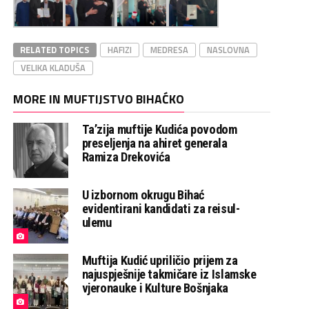
RELATED TOPICS
HAFIZI
MEDRESA
NASLOVNA
VELIKA KLADUŠA
MORE IN MUFTIJSTVO BIHAĆKO
Ta’zija muftije Kudića povodom
preseljenja na ahiret generala
Ramiza Drekovića
U izbornom okrugu Bihać
evidentirani kandidati za reisul-
ulemu
Muftija Kudić upriličio prijem za
najuspješnije takmičare iz Islamske
vjeronauke i Kulture Bošnjaka