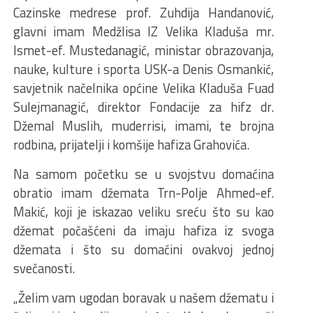
Cazinske medrese prof. Zuhdija Handanović,
glavni imam Medžlisa IZ Velika Kladuša mr.
Ismet-ef. Mustedanagić, ministar obrazovanja,
nauke, kulture i sporta USK-a Denis Osmankić,
savjetnik načelnika općine Velika Kladuša Fuad
Sulejmanagić, direktor Fondacije za hifz dr.
Džemal Muslih, muderrisi, imami, te brojna
rodbina, prijatelji i komšije hafiza Grahovića.
Na samom početku se u svojstvu domaćina
obratio imam džemata Trn-Polje Ahmed-ef.
Makić, koji je iskazao veliku sreću što su kao
džemat počašćeni da imaju hafiza iz svoga
džemata i što su domaćini ovakvoj jednoj
svečanosti.
„Želim vam ugodan boravak u našem džematu i