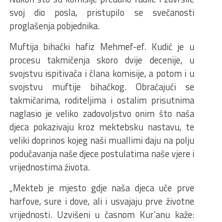
svoj dio posla, pristupilo se svečanosti
proglašenja pobjednika.
Muftija bihaćki hafiz Mehmef-ef. Kudić je u
procesu takmičenja skoro dvije decenije, u
svojstvu ispitivača i člana komisije, a potom i u
svojstvu muftije bihaćkog. Obraćajući se
takmičarima, roditeljima i ostalim prisutnima
naglasio je veliko zadovoljstvo onim što naša
djeca pokazivaju kroz mektebsku nastavu, te
veliki doprinos kojeg naši muallimi daju na polju
podučavanja naše djece postulatima naše vjere i
vrijednostima života.
„Mekteb je mjesto gdje naša djeca uče prve
harfove, sure i dove, ali i usvajaju prve životne
vrijednosti. Uzvišeni u časnom Kur’anu kaže: