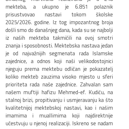
mekteba, a ukupno je 6.851 polaznik
prisustvovao nastavi tokom školske
2025/2026. godine. Iz tog impozantnog broja
došli smo do današnjeg dana, kada su se najbolji
iz naših mekteba takmičili na ovoj smotri
znanja i sposobnosti. Mektebska nastava jedan
je od najvažnijih segmenata rada Islamske
zajednice, a odnos koji naši velikodostojnici
njeguju prema mektebu odličan je pokazatelj
koliko mekteb zauzima visoko mjesto u sferi
prioriteta rada naše zajednice. Zahvalan sam
našem muftiji hafizu Mehmed-ef. Kudiću, na
stalnoj brizi, propitivanju i usmjeravanju ka što
kvalitetnijoj mektebskoj nastavi, kao i našim
imamima i muallimima koji najdirektnije
učestvuju u njenoj realizaciji. Iskreno se nadam