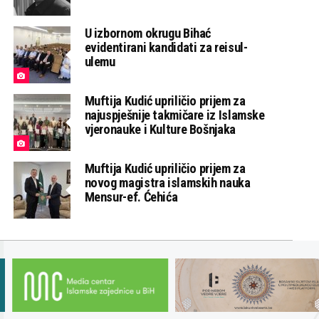
U izbornom okrugu Bihać
evidentirani kandidati za reisul-
ulemu
Muftija Kudić upriličio prijem za
najuspješnije takmičare iz Islamske
vjeronauke i Kulture Bošnjaka
Muftija Kudić upriličio prijem za
novog magistra islamskih nauka
Mensur-ef. Ćehića