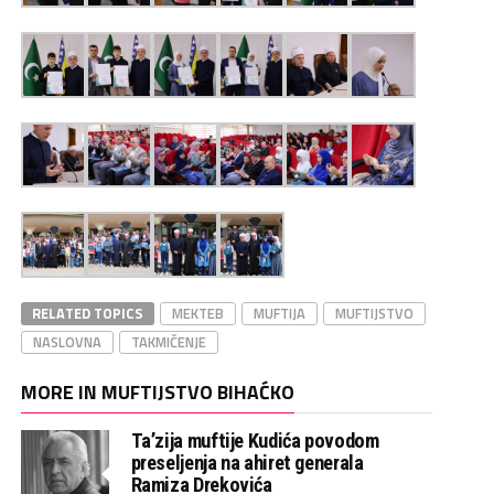
RELATED TOPICS
MEKTEB
MUFTIJA
MUFTIJSTVO
NASLOVNA
TAKMIČENJE
MORE IN MUFTIJSTVO BIHAĆKO
Ta’zija muftije Kudića povodom
preseljenja na ahiret generala
Ramiza Drekovića