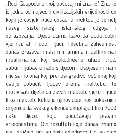
„Reci: Gospodaru moj, povećaj mi znanje.“ Znanje
je jedna od najvećih civilizacijskih vrijednosti do
kojih je čovjek ikada došao, a mekteb je temelj
našeg sistemskog islamskog odgoja i
obrazovanja. Djecu učimo kako da budu dobri
vjernici, ali i dobri ljudi. Posebnu zahvalnost
danas izražavam našim imamima, muallimima i
muallimama, koji svakodnevno ulažu trud,
sabur i ljubav u radu s djecom. Uspješan imam
nije samo onaj koji prenosi gradivo, već onaj koji
uspije pobuditi ljubav prema mektebu, te
motivisati dijete da zavoli mekteb, vjeru i ljude
kroz mekteb. Koliki je njihov doprinos pokazuje i
činjenica da svakog vikenda okupljaju blizu 7000
naše djece, koju podučavaju pravim
vrijednostima. Ovi rezultati koje danas imamo
nisu slučajni niti su došli odjednom. Oni su plod