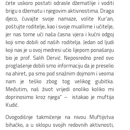
ćete uskoro postati odrasle džematlije i voditi
brigu o džematu i njegovim aktivnostima. Draga
djeco, čuvajte svoje namaze, volite Kur’an,
poštujte roditelje, kao i svoje muallime i učitelje,
jer nas tome uči naša časna vjera i kućni odgoj
koji smo dobili od naših roditelja. Jedan od ljudi
koji nas je u ovoj medresi učio lijepom ponašanju
bio je prof. Salih Dervić. Neposredno pred ovo
proglašenje dobili smo informaciju da je preselio
na ahiret, pa smo pod snažnim dojmom i veoma
nam je teško zbog tog velikog gubitka.
Međutim, naš život vrijedi onoliko koliko mi
doprinosimo kroz njega“ – istakao je muftija
Kudić.
Ovogodišnje takmičenje na nivou Muftijstva
bihaćko, a u sklopu svojih redovnih aktivnosti,