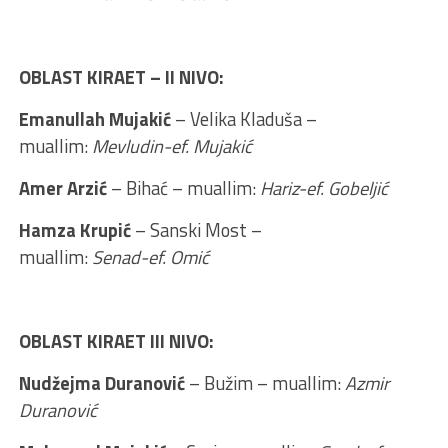
OBLAST KIRAET – II NIVO:
Emanullah Mujakić
– Velika Kladuša –
muallim:
Mevludin-ef. Mujakić
Amer Arzić
– Bihać – muallim:
Hariz-ef. Gobeljić
Hamza Krupić
– Sanski Most –
muallim:
Senad-ef. Omić
OBLAST KIRAET III NIVO:
Nudžejma Duranović
– Bužim – muallim:
Azmir
Duranović