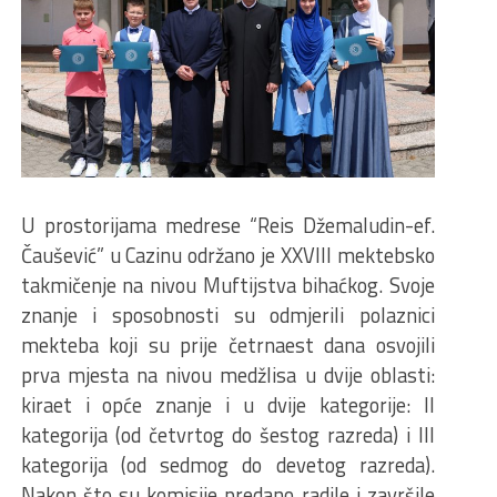
U prostorijama medrese “Reis Džemaludin-ef.
Čaušević” u Cazinu održano je XXVIII mektebsko
takmičenje na nivou Muftijstva bihaćkog. Svoje
znanje i sposobnosti su odmjerili polaznici
mekteba koji su prije četrnaest dana osvojili
prva mjesta na nivou medžlisa u dvije oblasti:
kiraet i opće znanje i u dvije kategorije: II
kategorija (od četvrtog do šestog razreda) i III
kategorija (od sedmog do devetog razreda).
Nakon što su komisije predano radile i završile