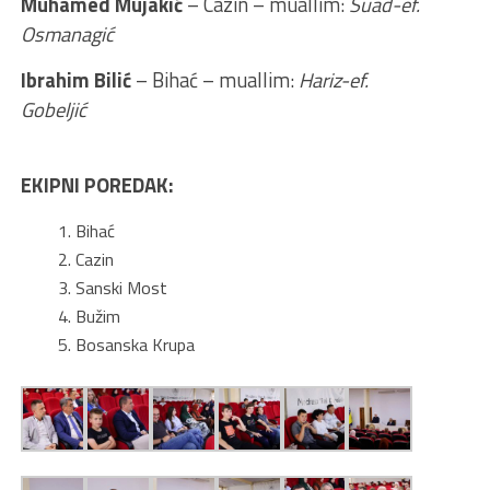
Muhamed Mujakić
– Cazin – muallim:
Suad-ef.
Osmanagić
Ibrahim Bilić
– Bihać – muallim:
Hariz-ef.
Gobeljić
EKIPNI POREDAK:
Bihać
Cazin
Sanski Most
Bužim
Bosanska Krupa