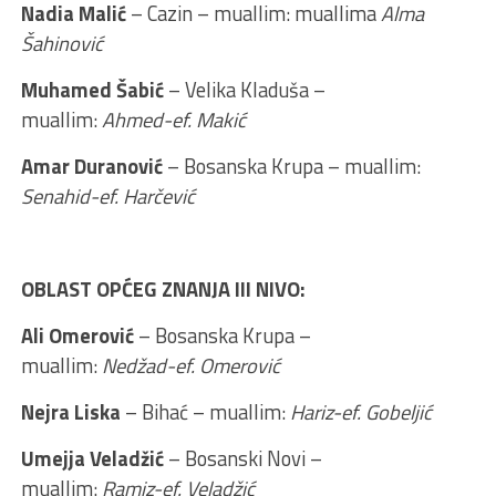
Nadia Malić
– Cazin – muallim: muallima
Alma
Šahinović
Muhamed Šabić
– Velika Kladuša –
muallim:
Ahmed-ef. Makić
Amar Duranović
– Bosanska Krupa – muallim:
Senahid-ef. Harčević
OBLAST OPĆEG ZNANJA III NIVO:
Ali Omerović
– Bosanska Krupa –
muallim:
Nedžad-ef. Omerović
Nejra Liska
– Bihać – muallim:
Hariz-ef. Gobeljić
Umejja Veladžić
– Bosanski Novi –
muallim:
Ramiz-ef. Veladžić