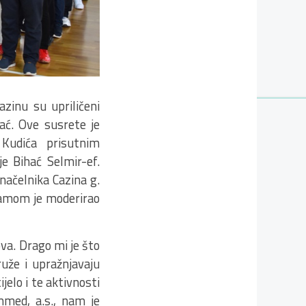
zinu su upriličeni
ać. Ove susrete je
 Kudića prisutnim
e Bihać Selmir-ef.
načelnika Cazina g.
gramom je moderirao
va. Drago mi je što
ruže i upražnjavaju
jelo i te aktivnosti
med, a.s., nam je