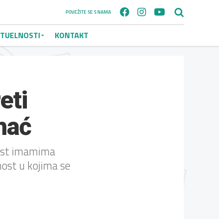
POVEŽITE SE S NAMA
TUELNOSTI
KONTAKT
eti
hać
vnost imamima
nost u kojima se