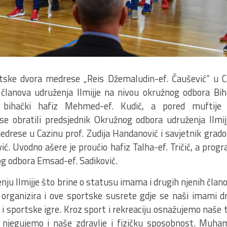
ske dvora medrese „Reis Džemaludin-ef. Čaušević“ u Ca
 članova udruženja Ilmijje na nivou okružnog odbora Bih
a bihaćki hafiz Mehmed-ef. Kudić, a pored muftije
e obratili predsjednik Okružnog odbora udruženja Ilmijj
edrese u Cazinu prof. Zudija Handanović i savjetnik grado
ić. Uvodno ašere je proučio hafiz Talha-ef. Tričić, a pro
g odbora Emsad-ef. Sadiković.
ju Ilmijje što brine o statusu imama i drugih njenih člano
e organizira i ove sportske susrete gdje se naši imami d
 i sportske igre. Kroz sport i rekreaciju osnažujemo naše ti
jegujemo i naše zdravlje i fizičku sposobnost. Muham