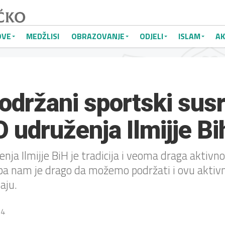
OVE
MEDŽLISI
OBRAZOVANJE
ODJELI
ISLAM
AK
održani sportski susr
udruženja Ilmijje Bi
enja Ilmijje BiH je tradicija i veoma draga akti
 pa nam je drago da možemo podržati i ovu aktiv
aju.
24