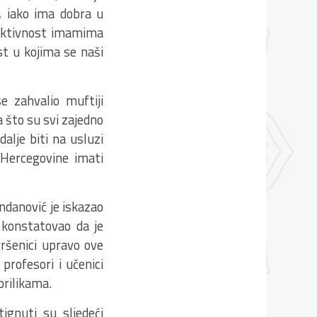
a, iako ima dobra u
a aktivnost imamima
t u kojima se naši
e zahvalio muftiji
 što su svi zajedno
dalje biti na usluzi
 Hercegovine imati
ndanović je iskazao
 konstatovao da je
vršenici upravo ove
rofesori i učenici
prilikama.
tignuti su sljedeći