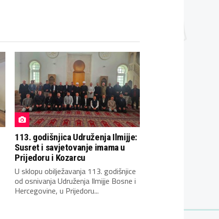
113. godišnjica Udruženja Ilmijje:
Susret i savjetovanje imama u
Prijedoru i Kozarcu
U sklopu obilježavanja 113. godišnjice
od osnivanja Udruženja Ilmijje Bosne i
Hercegovine, u Prijedoru...