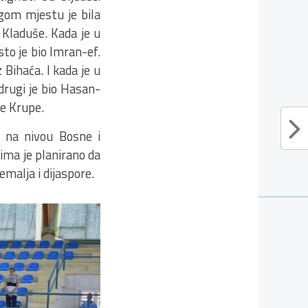
ugom mjestu je bila
e Kladuše. Kada je u
esto je bio Imran-ef.
Bihaća. I kada je u
drugi je bio Hasan-
ke Krupe.
i na nivou Bosne i
jima je planirano da
malja i dijaspore.