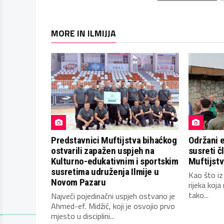
MORE IN ILMIJJA
Predstavnici Muftijstva bihaćkog
Održani 
ostvarili zapažen uspjeh na
susreti č
Kulturno-edukativnim i sportskim
Muftijst
susretima udruženja Ilmije u
Kao što iz
Novom Pazaru
rijeka koja 
tako...
Najveći pojedinačni uspjeh ostvario je
Ahmed-ef. Midžić, koji je osvojio prvo
mjesto u disciplini...