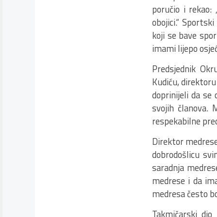
poručio i rekao: 
obojici.“ Sportsk
koji se bave spo
imami lijepo osje
Predsjednik Okru
Kudiću, direktor
doprinijeli da se 
svojih članova. 
respekabilne pred
Direktor medrese
dobrodošlicu sv
saradnja medrese
medrese i da ima
medresa često bo
Takmičarski dio 