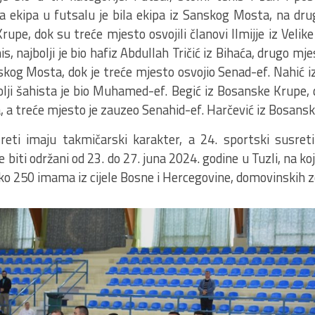
lja ekipa u futsalu je bila ekipa iz Sanskog Mosta, na dr
upe, dok su treće mjesto osvojili članovi Ilmijje iz Velik
is, najbolji je bio hafiz Abdullah Tričić iz Bihaća, drugo mj
kog Mosta, dok je treće mjesto osvojio Senad-ef. Nahić iz 
olji šahista je bio Muhamed-ef. Begić iz Bosanske Krupe, 
na, a treće mjesto je zauzeo Senahid-ef. Harčević iz Bosans
reti imaju takmičarski karakter, a 24. sportski susret
 biti održani od 23. do 27. juna 2024. godine u Tuzli, na ko
o 250 imama iz cijele Bosne i Hercegovine, domovinskih ze