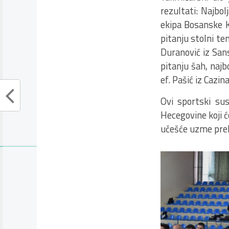
rezultati: Najbo
ekipa Bosanske Kr
pitanju stolni ten
Duranović iz Sans
pitanju šah, najb
ef. Pašić iz Cazi
Ovi sportski sus
Hecegovine koji će
učešće uzme prek