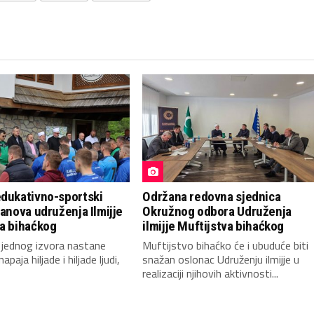
edukativno-sportski
Održana redovna sjednica
lanova udruženja Ilmijje
Okružnog odbora Udruženja
va bihaćkog
ilmijje Muftijstva bihaćkog
 jednog izvora nastane
Muftijstvo bihaćko će i ubuduće biti
napaja hiljade i hiljade ljudi,
snažan oslonac Udruženju ilmijje u
realizaciji njihovih aktivnosti...