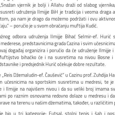
„Snažan vjernik je bolji i Allahu draži od slabog vjernik
i susreti udruženja Ilmijje BiH je tradicija i veoma drag
rtom, pa nam je drago da možemo podržati i ovu aktivnos
ćaju.“ – poručio je u svom obraćanju muftija Kudić.
žnog odbora udruženja Ilmijje Bihać Selmir-ef. Hurić s
u mederese, predstavnicima grada Cazina i svim učesnicima
ovaj događaj organizira i poručio da će udruženje Ilmijje i 
Muftijstvo bihaćko će i na susretima na nivou Bosne i
stavnike i predsjednik Hurić očekuje dobre rezultate.
 „Reis Džemaludin-ef. Čaušević“ u Cazinu prof. Zuhdija Ha
im učesnicima na sportskim susretima u medresi, te je
 i Ilmijje na najvišem nivou i da su veliki broj imama s
mi po raznim osnovama redovno dolaze u medresu i da p
rave na terenu u našim džematima, također, u različitim 
je bio u tri kategorije: Futsal, stolni tenis i šah i pos