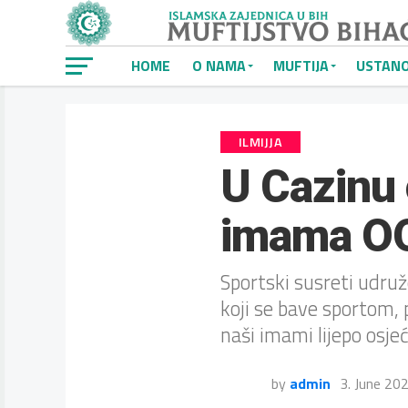
HOME
O NAMA
MUFTIJA
USTAN
ILMIJJA
U Cazinu 
imama OO 
Sportski susreti udruž
koji se bave sportom,
naši imami lijepo osjeć
by
admin
3. June 20