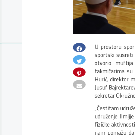
U prostoru sport
sportski susreti
otvorio muftij
takmičarima su s
Hurić, direktor m
Jusuf Bajrektarev
sekretar Okružno
„Čestitam udružen
udruženje Ilmijj
fizičke aktivnosti
nam pomažu da n