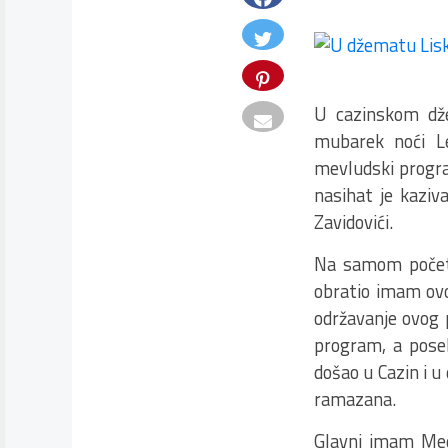
U cazinskom dže
mubarek noći L
mevludski progra
nasihat je kaziv
Zavidovići.
Na samom početk
obratio imam ovo
održavanje ovog 
program, a poseb
došao u Cazin i u
ramazana.
Glavni imam Medž