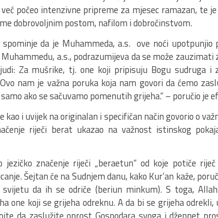
već počeo intenzivne pripreme za mjesec ramazan, te je 
jeme dobrovoljnim postom, nafilom i dobročinstvom.
 spominje da je Muhammeda, a.s. ove noći upotpunjio p
dat Muhammedu, a.s., podrazumijeva da se može zauzimati
 ljudi: Za mušrike, tj. one koji pripisuju Bogu sudruga i
. Ovo nam je važna poruka koja nam govori da ćemo zaslu
 samo ako se sačuvamo pomenutih grijeha.“ – poručio je ef
e kao i uvijek na originalan i specifičan način govorio o važ
načenje riječi berat ukazao na važnost istinskog pokaja
jezičko značenje riječi „beraetun“ od koje potiče riječ
icanje. Šejtan će na Sudnjem danu, kako Kur’an kaže, poruč
m svijetu da ih se odriče (beriun minkum). S toga, Allah,
ha one koji se grijeha odreknu. A da bi se grijeha odrekli
tojte da zaslužite oprost Gospodara svoga i džennet pro