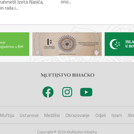
ono...
ahmetli Izeta Nanića,
n rada i...
Muftija
Ustanove
Medžlisi
Obrazovanje
Odjeli
Islam
Akt
Copyright © 2023 Muftijstvo bihaćko