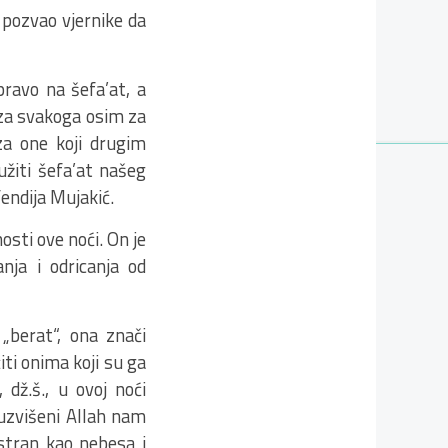
pozvao vjernike da
ravo na šefa’at, a
 za svakoga osim za
 za one koji drugim
žiti šefa’at našeg
endija Mujakić.
nosti ove noći. On je
nja i odricanja od
 „berat“, ona znači
iti onima koji su ga
 dž.š., u ovoj noći
, uzvišeni Allah nam
stran kao nebesa i