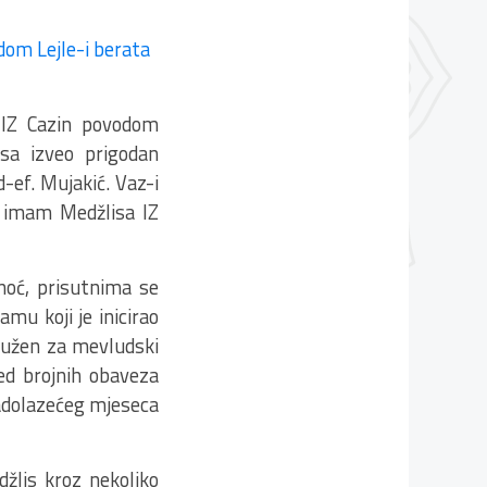
 IZ Cazin povodom
sa izveo prigodan
-ef. Mujakić. Vaz-i
ni imam Medžlisa IZ
noć, prisutnima se
mu koji je inicirao
dužen za mevludski
red brojnih obaveza
nadolazećeg mjeseca
džlis kroz nekoliko