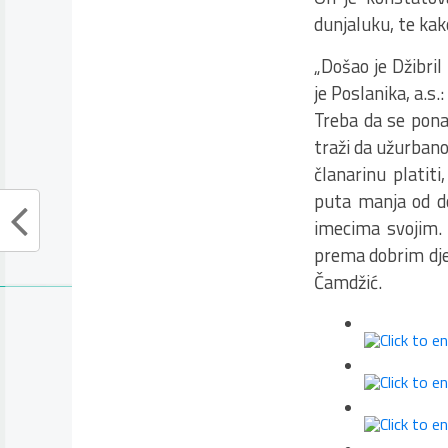
dunjaluku, te kak
„Došao je Džibril
je Poslanika, a.s
Treba da se ponaš
traži da užurban
članarinu platit
puta manja od d
imecima svojim.
prema dobrim djel
Čamdžić.