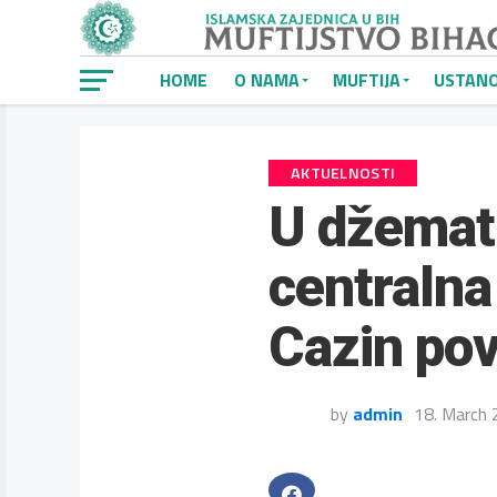
HOME
O NAMA
MUFTIJA
USTAN
AKTUELNOSTI
U džemat
centralna
Cazin pov
by
admin
18. March