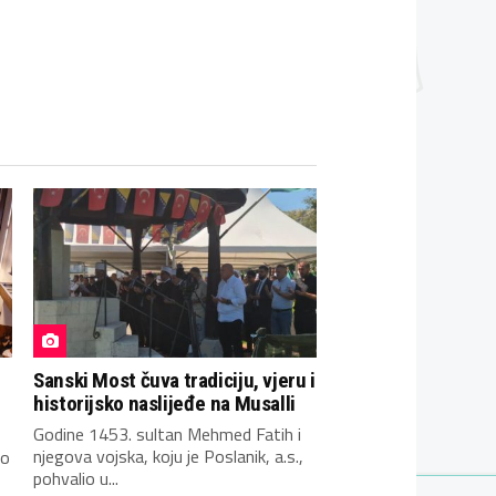
Sanski Most čuva tradiciju, vjeru i
historijsko naslijeđe na Musalli
Godine 1453. sultan Mehmed Fatih i
njegova vojska, koju je Poslanik, a.s.,
no
pohvalio u...