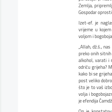
Zemlja, pripremlj
Gospodar oprostit
Izet-ef. je nagl
vrijeme u kojem
voljom i bogoboj
„Allah, dž.š., nas
preko onih sitnih 
alkohol, varati i
odriču grijeha?
kako bi se grijeh
post veliko dobro
što je to vaš iz
volja i bogobojaz
je efendija Čamdž
On je konstatov