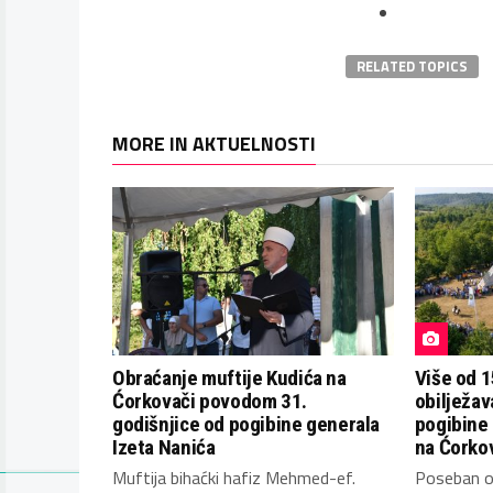
RELATED TOPICS
MORE IN AKTUELNOSTI
Obraćanje muftije Kudića na
Više od 1
Ćorkovači povodom 31.
obilježav
godišnjice od pogibine generala
pogibine 
Izeta Nanića
na Ćorko
Muftija bihaćki hafiz Mehmed-ef.
Poseban o