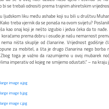
o bi se trebali odnositi prema trajnim ahiretskim vrijedno
 u ljudskom liku među ashabe koji su bili u društvu Muham
.: Kako treba vjernik da se ponaša na ovom svijetu? Poslanik
a kao onaj koji je nešto izgubio i jedva čeka da to nađe. 
o koračamo prema dobru i osudio je našu nemarnost prem
i, nema ništa skuplje od članarine. Vrijednost godišnje č
opune za mobitel, a šta je drugo članarina nego borba
 Zbog toga je važno da razumijemo u ovoj mubarek noć
ima imperativ od kojeg ne smijemo odustati.“ – na kraju je