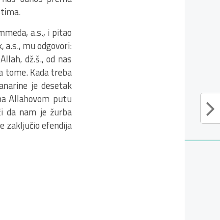
stima.
meda, a.s., i pitao
, a.s., mu odgovori:
Allah, dž.š., od nas
a tome. Kada treba
lanarine je desetak
 na Allahovom putu
i da nam je žurba
 zaključio efendija