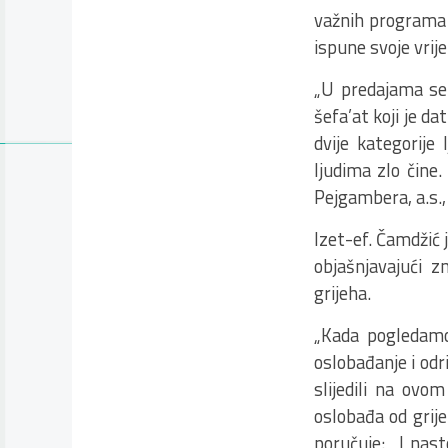
važnih programa 
ispune svoje vri
„U predajama se
šefa’at koji je 
dvije kategorije
ljudima zlo čine
Pejgambera, a.s.,
Izet-ef. Čamdžić j
objašnjavajući z
grijeha.
„Kada pogledamo 
oslobađanje i odr
slijedili na ovo
oslobađa od grije
poručuje: „I nas