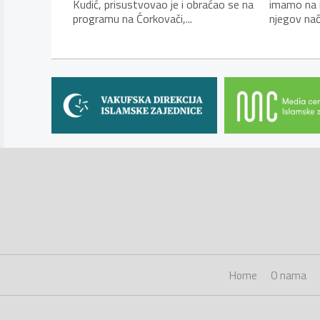
Kudić, prisustvovao je i obraćao se na
imamo na r
programu na Ćorkovači,...
njegov nači
Home
O nama