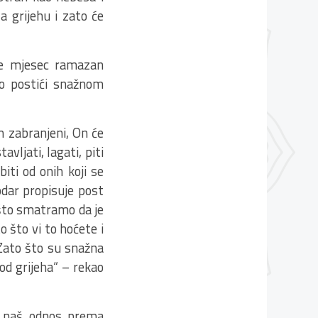
a grijehu i zato će
a je mjesec ramazan
o postići snažnom
am zabranjeni, On će
avljati, lagati, piti
biti od onih koji se
dar propisuje post
 što smatramo da je
o što vi to hoćete i
 Zato što su snažna
od grijeha“ – rekao
a naš odnos prema