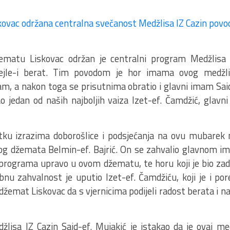
matu Liskovac održan je centralni program Medžlisa
ejle-i berat. Tim povodom je hor imama ovog medžli
m, a nakon toga se prisutnima obratio i glavni imam Said
ao jedan od naših najboljih vaiza Izet-ef. Čamdžić, glav
u izrazima doborošlice i podsjećanja na ovu mubarek 
g džemata Belmin-ef. Bajrić. On se zahvalio glavnom ima
programa upravo u ovom džematu, te horu koji je bio za
nu zahvalnost je uputio Izet-ef. Čamdžiću, koji je i po
 džemat Liskovac da s vjernicima podijeli radost berata i 
lisa IZ Cazin Said-ef. Mujakić je istakao da je ovaj me