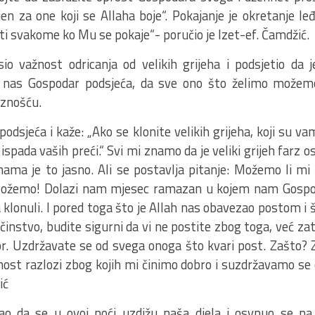
en za one koji se Allaha boje“. Pokajanje je okretanje leđ
i svakome ko Mu se pokaje“- poručio je Izet-ef. Čamdžić.
asio važnost odricanja od velikih grijeha i podsjetio d
 nas Gospodar podsjeća, da sve ono što želimo možem
aznošću.
 podsjeća i kaže: „Ako se klonite velikih grijeha, koji su v
ispada vaših preći.“ Svi mi znamo da je veliki grijeh farz ost
 nama je to jasno. Ali se postavlja pitanje: Možemo li mi 
 Možemo! Dolazi nam mjesec ramazan u kojem nam Gospo
a klonuli. I pored toga što je Allah nas obavezao postom i
činstvo, budite sigurni da vi ne postite zbog toga, već zat
bor. Uzdržavate se od svega onoga što kvari post. Zašto?
nost razlozi zbog kojih mi činimo dobro i suzdržavamo se 
ić
ao da se u ovoj noći uzdižu naša djela i osvnuo se n