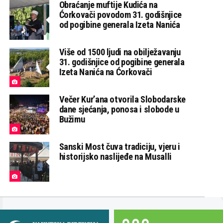
Obraćanje muftije Kudića na
Ćorkovači povodom 31. godišnjice
od pogibine generala Izeta Nanića
Više od 1500 ljudi na obilježavanju
31. godišnjice od pogibine generala
Izeta Nanića na Ćorkovači
Večer Kur’ana otvorila Slobodarske
dane sjećanja, ponosa i slobode u
Bužimu
Sanski Most čuva tradiciju, vjeru i
historijsko naslijeđe na Musalli