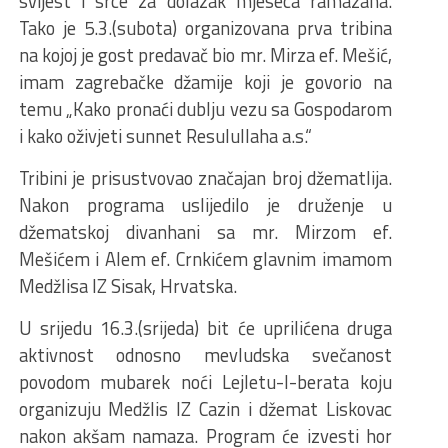
svijest i srce za dolazak mjeseca ramazana.
Tako je 5.3.(subota) organizovana prva tribina
na kojoj je gost predavač bio mr. Mirza ef. Mešić,
imam zagrebačke džamije koji je govorio na
temu „Kako pronaći dublju vezu sa Gospodarom
i kako oživjeti sunnet Resulullaha a.s.“
Tribini je prisustvovao značajan broj džematlija.
Nakon programa uslijedilo je druženje u
džematskoj divanhani sa mr. Mirzom ef.
Mešićem i Alem ef. Crnkićem glavnim imamom
Medžlisa IZ Sisak, Hrvatska.
U srijedu 16.3.(srijeda) bit će uprilićena druga
aktivnost odnosno mevludska svečanost
povodom mubarek noći Lejletu-l-berata koju
organizuju Medžlis IZ Cazin i džemat Liskovac
nakon akšam namaza. Program će izvesti hor