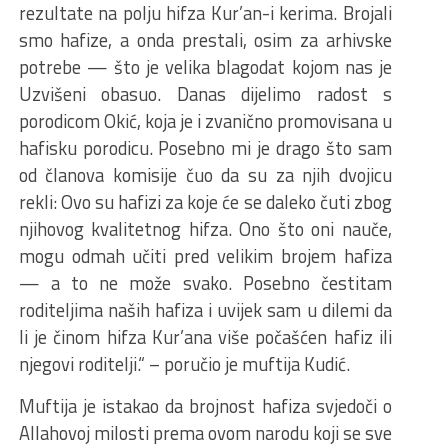
rezultate na polju hifza Kur’an-i kerima. Brojali
smo hafize, a onda prestali, osim za arhivske
potrebe — što je velika blagodat kojom nas je
Uzvišeni obasuo. Danas dijelimo radost s
porodicom Okić, koja je i zvanično promovisana u
hafisku porodicu. Posebno mi je drago što sam
od članova komisije čuo da su za njih dvojicu
rekli: Ovo su hafizi za koje će se daleko čuti zbog
njihovog kvalitetnog hifza. Ono što oni nauče,
mogu odmah učiti pred velikim brojem hafiza
— a to ne može svako. Posebno čestitam
roditeljima naših hafiza i uvijek sam u dilemi da
li je činom hifza Kur’ana više počašćen hafiz ili
njegovi roditelji.“ – poručio je muftija Kudić.
Muftija je istakao da brojnost hafiza svjedoči o
Allahovoj milosti prema ovom narodu koji se sve