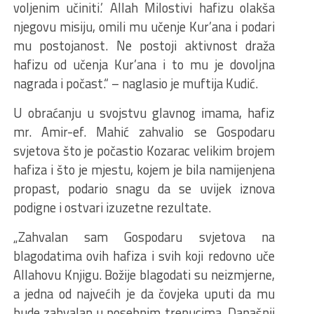
voljenim učiniti.’ Allah Milostivi hafizu olakša
njegovu misiju, omili mu učenje Kur’ana i podari
mu postojanost. Ne postoji aktivnost draža
hafizu od učenja Kur’ana i to mu je dovoljna
nagrada i počast.“ – naglasio je muftija Kudić.
U obraćanju u svojstvu glavnog imama, hafiz
mr. Amir-ef. Mahić zahvalio se Gospodaru
svjetova što je počastio Kozarac velikim brojem
hafiza i što je mjestu, kojem je bila namijenjena
propast, podario snagu da se uvijek iznova
podigne i ostvari izuzetne rezultate.
„Zahvalan sam Gospodaru svjetova na
blagodatima ovih hafiza i svih koji redovno uče
Allahovu Knjigu. Božije blagodati su neizmjerne,
a jedna od najvećih je da čovjeka uputi da mu
bude zahvalan u posebnim trenucima. Današnji