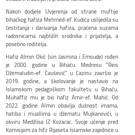
Nakon dodjele Uvjerenja od strane muftije
bihaćkog hafiza Mehmed-ef. Kudića uslijedila su
čestitanja i darivanja hafiza, praćena suzama
radosnicama najbližih srodnika i prijatelja, a
posebno roditelja.
Hafiz Almin Okić (sin Jasmina i Emsude) rođen
je 2000. godine u Bihaću. Medresu “Reis
Džemaludin-ef. Čaušević” u Cazinu završio je
2019. godine, a školovanje je nastavio na
Islamskom pedagoškom fakultetu u Bihaću.
Muhaffiz mu je bio hafiz Amir-ef. Mahić. Od
2022. godine Almin obavlja dužnost imama,
hatiba i muallima u džematu Mujkanovići, u
okviru Medžlisa IZ Kozarac. Svoje učenje pred
Komisijom za hifz Rijaseta Islamske zajednice u