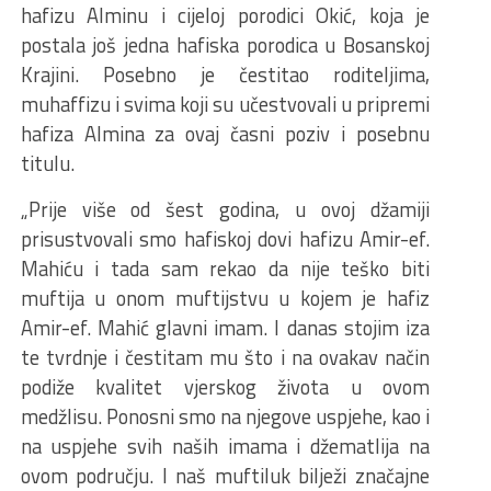
hafizu Alminu i cijeloj porodici Okić, koja je
postala još jedna hafiska porodica u Bosanskoj
Krajini. Posebno je čestitao roditeljima,
muhaffizu i svima koji su učestvovali u pripremi
hafiza Almina za ovaj časni poziv i posebnu
titulu.
„Prije više od šest godina, u ovoj džamiji
prisustvovali smo hafiskoj dovi hafizu Amir-ef.
Mahiću i tada sam rekao da nije teško biti
muftija u onom muftijstvu u kojem je hafiz
Amir-ef. Mahić glavni imam. I danas stojim iza
te tvrdnje i čestitam mu što i na ovakav način
podiže kvalitet vjerskog života u ovom
medžlisu. Ponosni smo na njegove uspjehe, kao i
na uspjehe svih naših imama i džematlija na
ovom području. I naš muftiluk bilježi značajne