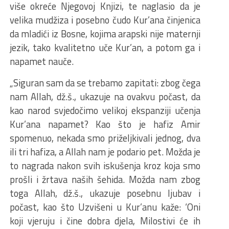
više okreće Njegovoj Knjizi, te naglasio da je
velika mudžiza i posebno čudo Kur’ana činjenica
da mladići iz Bosne, kojima arapski nije maternji
jezik, tako kvalitetno uče Kur’an, a potom ga i
napamet nauče.
„Siguran sam da se trebamo zapitati: zbog čega
nam Allah, dž.š., ukazuje na ovakvu počast, da
kao narod svjedočimo velikoj ekspanziji učenja
Kur’ana napamet? Kao što je hafiz Amir
spomenuo, nekada smo priželjkivali jednog, dva
ili tri hafiza, a Allah nam je podario pet. Možda je
to nagrada nakon svih iskušenja kroz koja smo
prošli i žrtava naših šehida. Možda nam zbog
toga Allah, dž.š., ukazuje posebnu ljubav i
počast, kao što Uzvišeni u Kur’anu kaže: ‘Oni
koji vjeruju i čine dobra djela, Milostivi će ih