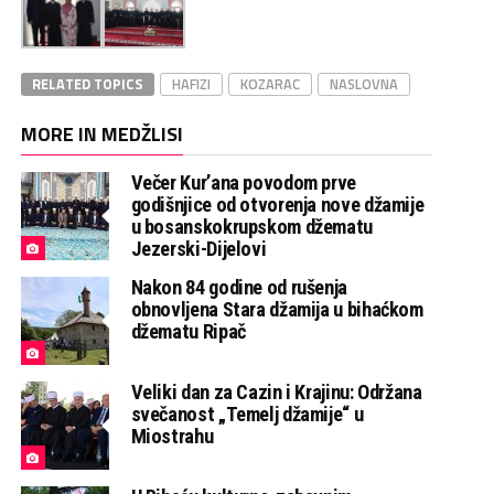
RELATED TOPICS
HAFIZI
KOZARAC
NASLOVNA
MORE IN MEDŽLISI
Večer Kur’ana povodom prve
godišnjice od otvorenja nove džamije
u bosanskokrupskom džematu
Jezerski-Dijelovi
Nakon 84 godine od rušenja
obnovljena Stara džamija u bihaćkom
džematu Ripač
Veliki dan za Cazin i Krajinu: Održana
svečanost „Temelj džamije“ u
Miostrahu