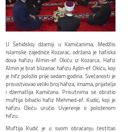
U Šehidskoj džamiji u Kamičanima, Medžlis
Islamske zajednice Kozarac, održana je hafiska
dova hafizu Almin-ef. Okiću iz Kozarca. Hafiz
Almin je brat blizanac hafizu Ajdin-ef. Okiću, koji
je hifz položio prije sedam godina. Svečanosti je
prisustvovao veliki broj hafiza, imama, prijatelja
i džematlija Kamičana. Prisutnima se obratio
muftija bihaćki hafiz Mehmed-ef. Kudić, koji je
hafizu Okiću uručio Uvjerenje o položenom
hifzu.
Muftija Kudić je u svom obraćanju čestitao