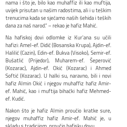
nama i što je, bilo kao muhaffiz ili kao muftija,
uvijek prisutan u našim radostima, ali i u teškim
trenucima kada se sjećamo naših šehida i teških
dana za naš narod.“ – rekao je hafiz Mahić.
Na hafiskoj dovi odlomke iz Kur’ana su učili
hafizi: Amel-ef. Didić (Bosanska Krupa), Ajdin-ef.
Halilić (Cazin), Edin-ef. Bukva (Visoko), Semir-ef.
Bušatlić (Prijedor), Muharem-ef. Šeperović
(Kozarac), Ajdin-ef. Okić (Kozarac) i Ahmed
Softić (Kozarac). U halki su, naravno, bili i novi
hafiz Almin Okić i njegov muhaffiz hafiz Amir-
ef. Mahić, kao i muftija bihaćki hafiz Mehmed-
ef. Kudić.
Nakon što je hafiz Almin proučio kratke sure,
njegov muhaffiz hafiz Amir-ef. Mahić je, u
skladu s tradicijom, proučio hafisku dovu.