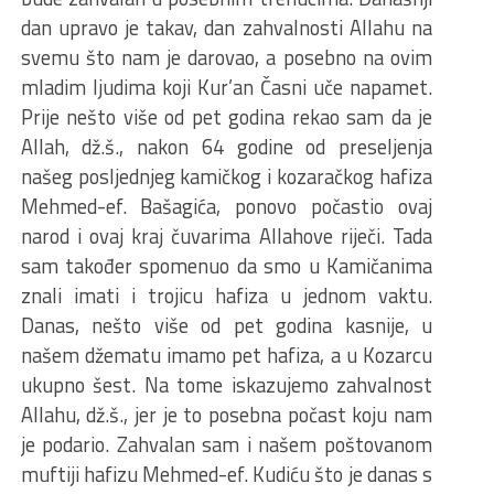
dan upravo je takav, dan zahvalnosti Allahu na
svemu što nam je darovao, a posebno na ovim
mladim ljudima koji Kur’an Časni uče napamet.
Prije nešto više od pet godina rekao sam da je
Allah, dž.š., nakon 64 godine od preseljenja
našeg posljednjeg kamičkog i kozaračkog hafiza
Mehmed-ef. Bašagića, ponovo počastio ovaj
narod i ovaj kraj čuvarima Allahove riječi. Tada
sam također spomenuo da smo u Kamičanima
znali imati i trojicu hafiza u jednom vaktu.
Danas, nešto više od pet godina kasnije, u
našem džematu imamo pet hafiza, a u Kozarcu
ukupno šest. Na tome iskazujemo zahvalnost
Allahu, dž.š., jer je to posebna počast koju nam
je podario. Zahvalan sam i našem poštovanom
muftiji hafizu Mehmed-ef. Kudiću što je danas s