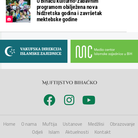
U Bihaću kulturno-zabavnim
programom obilježena nova
hidžretska godina i završetak
mektebske godine
Home
O nama
Muftija
Ustanove
Medžlisi
Obrazovanje
Odjeli
Islam
Aktuelnosti
Kontakt