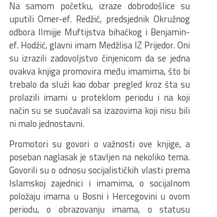
Na samom početku, izraze dobrodošlice su
uputili Omer-ef. Redžić, predsjednik Okružnog
odbora Ilmijje Muftijstva bihaćkog i Benjamin-
ef. Hodžić, glavni imam Medžlisa IZ Prijedor. Oni
su izrazili zadovoljstvo činjenicom da se jedna
ovakva knjiga promovira među imamima, što bi
trebalo da služi kao dobar pregled kroz šta su
prolazili imami u proteklom periodu i na koji
način su se suočavali sa izazovima koji nisu bili
ni malo jednostavni.
Promotori su govori o važnosti ove knjige, a
poseban naglasak je stavljen na nekoliko tema.
Govorili su o odnosu socijalističkih vlasti prema
Islamskoj zajednici i imamima, o socijalnom
položaju imama u Bosni i Hercegovini u ovom
periodu, o obrazovanju imama, o statusu