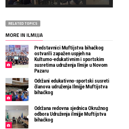
RELATED TOPICS
MORE IN ILMIJJA
Predstavnici Muftijstva bihaćkog
ostvarili zapažen uspjeh na
Kulturno-edukativnim i sportskim
susretima udruženja Ilmije u Novom
Pazaru
Održani edukativno-sportski susreti
članova udruženja Ilmijje Muftijstva
bihaćkog
Održana redovna sjednica Okružnog
odbora Udruženja ilmijje Muftijstva
bihaćkog