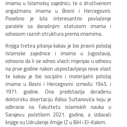
imama u Islamskoj zajednici, te o društvenom
angažmanu imama u Bosni i Hercegovini.
Posebno je bila interesantno povlačenje
paralele sa današnjim statusom imama i
odnosom raznih struktura prema imamima.
Knjiga tretira pitanja kakav je bio pravni položaj
Islamske zajednice i imama u Jugoslaviji,
odnosno da li se odnos vlasti mijenjao u odnosu
na prve godine nakon uspostavljanja nove vlast
te kakav je bio socijalni i materijalni položaj
imama u Bosni i Hercegovini između 1945. i
1971. godine. Ona predstavlja dorađenu
doktorsku disertaciju Adisa Sultanovića koju je
odbranio na Fakultetu islamskih nauka u
Sarajevu početkom 2021. godine, a izdavači
knjige su Udruženje ilmijje IZ u BiH i El-Kalem.