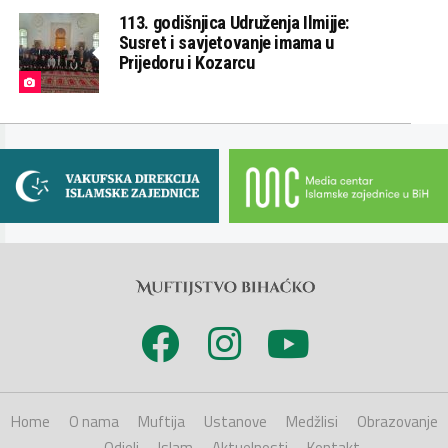
113. godišnjica Udruženja Ilmijje:
Susret i savjetovanje imama u
Prijedoru i Kozarcu
Home
O nama
Muftija
Ustanove
Medžlisi
Obrazovanje
Odjeli
Islam
Aktuelnosti
Kontakt