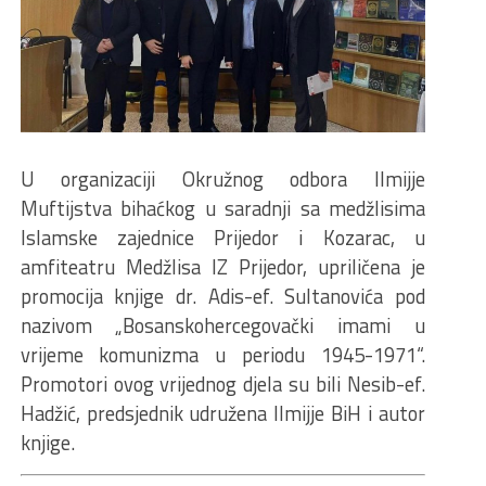
U organizaciji Okružnog odbora Ilmijje
Muftijstva bihaćkog u saradnji sa medžlisima
Islamske zajednice Prijedor i Kozarac, u
amfiteatru Medžlisa IZ Prijedor, upriličena je
promocija knjige dr. Adis-ef. Sultanovića pod
nazivom „Bosanskohercegovački imami u
vrijeme komunizma u periodu 1945-1971“.
Promotori ovog vrijednog djela su bili Nesib-ef.
Hadžić, predsjednik udružena Ilmijje BiH i autor
knjige.