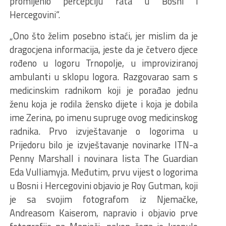
promijenio percepciju rata u Bosni i
Hercegovini“.
„Ono što želim posebno istaći, jer mislim da je
dragocjena informacija, jeste da je četvero djece
rođeno u logoru Trnopolje, u improviziranoj
ambulanti u sklopu logora. Razgovarao sam s
medicinskim radnikom koji je porađao jednu
ženu koja je rodila žensko dijete i koja je dobila
ime Zerina, po imenu supruge ovog medicinskog
radnika. Prvo izvještavanje o logorima u
Prijedoru bilo je izvještavanje novinarke ITN-a
Penny Marshall i novinara lista The Guardian
Eda Vulliamyja. Međutim, prvu vijest o logorima
u Bosni i Hercegovini objavio je Roy Gutman, koji
je sa svojim fotografom iz Njemačke,
Andreasom Kaiserom, napravio i objavio prve