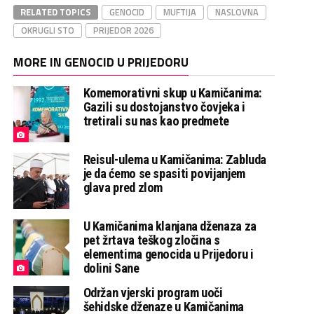
RELATED TOPICS
GENOCID
MUFTIJA
NASLOVNA
OKRUGLI STO
PRIJEDOR 2026
MORE IN GENOCID U PRIJEDORU
Komemorativni skup u Kamičanima:
Gazili su dostojanstvo čovjeka i
tretirali su nas kao predmete
Reisul-ulema u Kamičanima: Zabluda
je da ćemo se spasiti povijanjem
glava pred zlom
U Kamičanima klanjana dženaza za
pet žrtava teškog zločina s
elementima genocida u Prijedoru i
dolini Sane
Održan vjerski program uoči
šehidske dženaze u Kamičanima