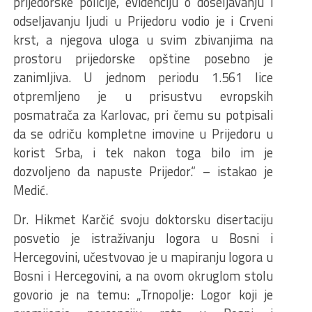
prijedorske policije, evidenciju o doseljavanju i
odseljavanju ljudi u Prijedoru vodio je i Crveni
krst, a njegova uloga u svim zbivanjima na
prostoru prijedorske opštine posebno je
zanimljiva. U jednom periodu 1.561 lice
otpremljeno je u prisustvu evropskih
posmatrača za Karlovac, pri čemu su potpisali
da se odriču kompletne imovine u Prijedoru u
korist Srba, i tek nakon toga bilo im je
dozvoljeno da napuste Prijedor.“ – istakao je
Medić.
Dr. Hikmet Karčić svoju doktorsku disertaciju
posvetio je istraživanju logora u Bosni i
Hercegovini, učestvovao je u mapiranju logora u
Bosni i Hercegovini, a na ovom okruglom stolu
govorio je na temu: „Trnopolje: Logor koji je