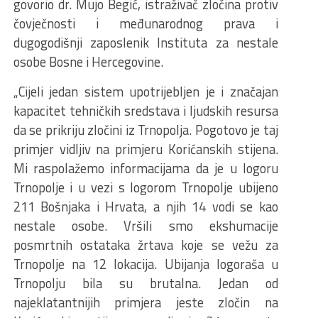
govorio dr. Mujo Begić, istraživač zločina protiv
čovječnosti i međunarodnog prava i
dugogodišnji zaposlenik Instituta za nestale
osobe Bosne i Hercegovine.
„Cijeli jedan sistem upotrijebljen je i značajan
kapacitet tehničkih sredstava i ljudskih resursa
da se prikriju zločini iz Trnopolja. Pogotovo je taj
primjer vidljiv na primjeru Korićanskih stijena.
Mi raspolažemo informacijama da je u logoru
Trnopolje i u vezi s logorom Trnopolje ubijeno
211 Bošnjaka i Hrvata, a njih 14 vodi se kao
nestale osobe. Vršili smo ekshumacije
posmrtnih ostataka žrtava koje se vežu za
Trnopolje na 12 lokacija. Ubijanja logoraša u
Trnopolju bila su brutalna. Jedan od
najeklatantnijih primjera jeste zločin na