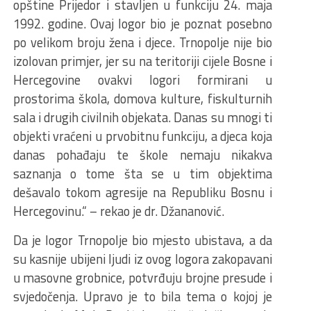
opštine Prijedor i stavljen u funkciju 24. maja
1992. godine. Ovaj logor bio je poznat posebno
po velikom broju žena i djece. Trnopolje nije bio
izolovan primjer, jer su na teritoriji cijele Bosne i
Hercegovine ovakvi logori formirani u
prostorima škola, domova kulture, fiskulturnih
sala i drugih civilnih objekata. Danas su mnogi ti
objekti vraćeni u prvobitnu funkciju, a djeca koja
danas pohađaju te škole nemaju nikakva
saznanja o tome šta se u tim objektima
dešavalo tokom agresije na Republiku Bosnu i
Hercegovinu.“ – rekao je dr. Džananović.
Da je logor Trnopolje bio mjesto ubistava, a da
su kasnije ubijeni ljudi iz ovog logora zakopavani
u masovne grobnice, potvrđuju brojne presude i
svjedočenja. Upravo je to bila tema o kojoj je