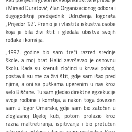
i Mirsad Duratović, član Organizacionog odbora i
dugogodišnji predsjednik Udruženja logoraša
„Prijedor ’92“. Prenio je i vlastita iskustva osobe
koja je bila živi štit i gledala ubistva svojih
rođaka i komšija.
„1992. godine bio sam treći razred srednje
škole, a moj brat Halid završavao je osnovnu
školu. Kada su krenuli zločinci u krvavi pohod,
postavili su me za živi štit, gdje sam išao pred
njima, a oni sa puškama uperenim u nas kroz
selo Bišćane. Tu sam gledao direktne egzekucije
svoje rodbine i komšija, a nakon toga dovezen
sam u logor Omarska, gdje sam bio zatočen u
zloglasnoj Bijeloj kući, potom prolazio kroz
razna maltretiranja, ispitivanja i bio pretučen
više puta, od čega i danas imam posljedice. Kroz