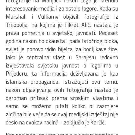
fotografije na Manjači, nakon čega je krenulo
interesovanje medija i za ostale logore. Kada su
Marshall i Vulliamy objavili fotografije iz
Trnopolja, na kojima je Fikret Alić, nastala je
prava pometnja u svjetskoj javnosti. Pedeset
godina nakon holokausta i pada Istočnog bloka,
svijet je ponovo vidio bijelca iza bodljikave žice.
Iako je centralna vlast u Sarajevu redovno
izvještavala svjetsku javnost o logorima u
Prijedoru, ta informacija doživljavana je kao
islamska propaganda. Istražujući ovu temu,
nakon objavljivanja ovih fotografija nastao je
ogroman pritisak prema srpskim vlastima i
samo se možemo pitati koliko bi razmjere
zločina bile veće da se ovaj medijski izvještaj nije
desio na ovakav način.“ – zaključio je Karčić.
Kao posljednji govornik svoja iskustva ispričao je