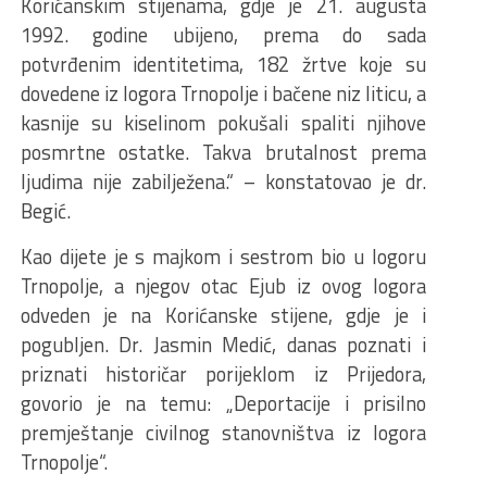
Korićanskim stijenama, gdje je 21. augusta
1992. godine ubijeno, prema do sada
potvrđenim identitetima, 182 žrtve koje su
dovedene iz logora Trnopolje i bačene niz liticu, a
kasnije su kiselinom pokušali spaliti njihove
posmrtne ostatke. Takva brutalnost prema
ljudima nije zabilježena.“ – konstatovao je dr.
Begić.
Kao dijete je s majkom i sestrom bio u logoru
Trnopolje, a njegov otac Ejub iz ovog logora
odveden je na Korićanske stijene, gdje je i
pogubljen. Dr. Jasmin Medić, danas poznati i
priznati historičar porijeklom iz Prijedora,
govorio je na temu: „Deportacije i prisilno
premještanje civilnog stanovništva iz logora
Trnopolje“.