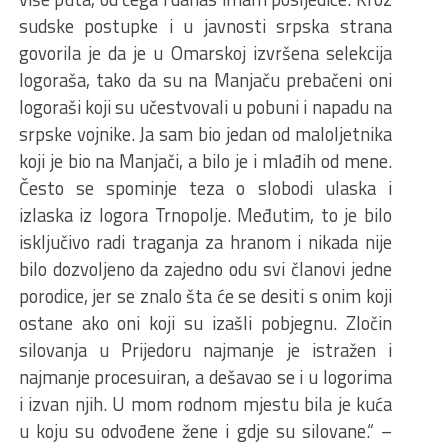
sudske postupke i u javnosti srpska strana
govorila je da je u Omarskoj izvršena selekcija
logoraša, tako da su na Manjaču prebačeni oni
logoraši koji su učestvovali u pobuni i napadu na
srpske vojnike. Ja sam bio jedan od maloljetnika
koji je bio na Manjači, a bilo je i mlađih od mene.
Često se spominje teza o slobodi ulaska i
izlaska iz logora Trnopolje. Međutim, to je bilo
isključivo radi traganja za hranom i nikada nije
bilo dozvoljeno da zajedno odu svi članovi jedne
porodice, jer se znalo šta će se desiti s onim koji
ostane ako oni koji su izašli pobjegnu. Zločin
silovanja u Prijedoru najmanje je istražen i
najmanje procesuiran, a dešavao se i u logorima
i izvan njih. U mom rodnom mjestu bila je kuća
u koju su odvođene žene i gdje su silovane.“ –