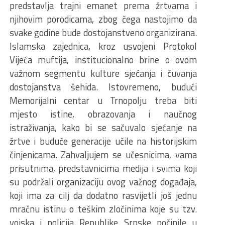
predstavlja trajni emanet prema žrtvama i
njihovim porodicama, zbog čega nastojimo da
svake godine bude dostojanstveno organizirana.
Islamska zajednica, kroz usvojeni Protokol
Vijeća muftija, institucionalno brine o ovom
važnom segmentu kulture sjećanja i čuvanja
dostojanstva šehida. Istovremeno, budući
Memorijalni centar u Trnopolju treba biti
mjesto istine, obrazovanja i naučnog
istraživanja, kako bi se sačuvalo sjećanje na
žrtve i buduće generacije učile na historijskim
činjenicama. Zahvaljujem se učesnicima, vama
prisutnima, predstavnicima medija i svima koji
su podržali organizaciju ovog važnog događaja,
koji ima za cilj da dodatno rasvijetli još jednu
mračnu istinu o teškim zločinima koje su tzv.
vojska i policija Republike Srpske počinile u