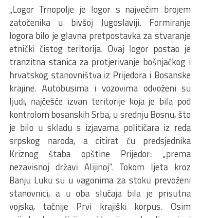
„Logor Trnopolje je logor s najvećim brojem
zatočenika u bivšoj Jugoslaviji. Formiranje
logora bilo je glavna pretpostavka za stvaranje
etnički čistog teritorija. Ovaj logor postao je
tranzitna stanica za protjerivanje bošnjačkog i
hrvatskog stanovništva iz Prijedora i Bosanske
krajine. Autobusima i vozovima odvoženi su
ljudi, najčešće izvan teritorije koja je bila pod
kontrolom bosanskih Srba, u srednju Bosnu, što
je bilo u skladu s izjavama političara iz reda
srpskog naroda, a citirat ću predsjednika
Kriznog štaba opštine Prijedor: „prema
nezavisnoj državi Alijinoj“. Tokom ljeta kroz
Banju Luku su u vagonima za stoku prevoženi
stanovnici, a u oba slučaja bila je prisutna
vojska, tačnije Prvi krajiški korpus. Osim