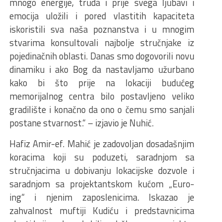
mnogo energije, truda i prije svega ljubavi i
emocija uložili i pored vlastitih kapaciteta
iskoristili sva naša poznanstva i u mnogim
stvarima konsultovali najbolje stručnjake iz
pojedinačnih oblasti. Danas smo dogovorili novu
dinamiku i ako Bog da nastavljamo užurbano
kako bi što prije na lokaciji budućeg
memorijalnog centra bilo postavljeno veliko
gradilište i konačno da ono o čemu smo sanjali
postane stvarnost.“ – izjavio je Nuhić.
Hafiz Amir-ef. Mahić je zadovoljan dosadašnjim
koracima koji su poduzeti, saradnjom sa
stručnjacima u dobivanju lokacijske dozvole i
saradnjom sa projektantskom kućom „Euro-
ing“ i njenim zaposlenicima. Iskazao je
zahvalnost muftiji Kudiću i predstavnicima