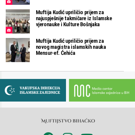
Muftija Kudić upriličio prijem za
najuspješnije takmičare iz Islamske
vjeronauke i Kulture Bošnjaka
Muftija Kudić upriličio prijem za
novog magistra islamskih nauka
Mensur-ef. Ćehića