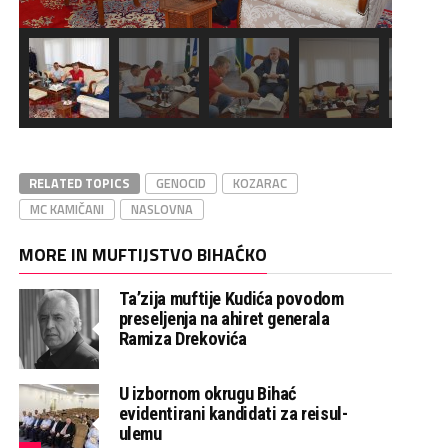
RELATED TOPICS
GENOCID
KOZARAC
MC KAMIČANI
NASLOVNA
MORE IN MUFTIJSTVO BIHAĆKO
Ta’zija muftije Kudića povodom
preseljenja na ahiret generala
Ramiza Drekovića
U izbornom okrugu Bihać
evidentirani kandidati za reisul-
ulemu