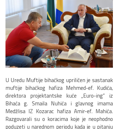
U Uredu Muftije bihaćkog upriličen je sastanak
muftije bihaćkog hafiza Mehmed-ef. Kudića,
direktora projektantske kuće „Euro-ing“ iz
Bihaća g. Smaila Nuhića i glavnog imama
Medžlisa IZ Kozarac hafiza Amir-ef. Mahića.
Razgovarali su o koracima koje je neophodno
poduzeti u narednom periodu kada je u pitanju