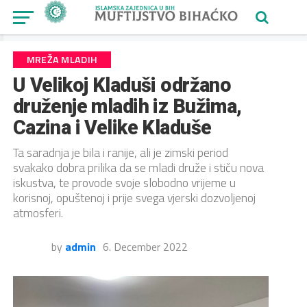
MREŽA MLADIH
U Velikoj Kladuši održano
druženje mladih iz Bužima,
Cazina i Velike Kladuše
Ta saradnja je bila i ranije, ali je zimski period
svakako dobra prilika da se mladi druže i stiču nova
iskustva, te provode svoje slobodno vrijeme u
korisnoj, opuštenoj i prije svega vjerski dozvoljenoj
atmosferi.
by
admin
6. December 2022