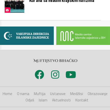
Kur’ana sa mladim krajiškim hafizima
Home
O nama
Muftija
Ustanove
Medžlisi
Obrazovanje
Odjeli
Islam
Aktuelnosti
Kontakt