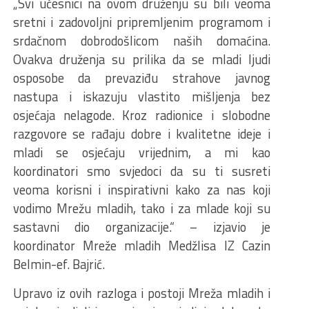
„Svi učesnici na ovom druženju su bili veoma
sretni i zadovoljni pripremljenim programom i
srdačnom dobrodošlicom naših domaćina.
Ovakva druženja su prilika da se mladi ljudi
osposobe da prevaziđu strahove javnog
nastupa i iskazuju vlastito mišljenja bez
osjećaja nelagode. Kroz radionice i slobodne
razgovore se rađaju dobre i kvalitetne ideje i
mladi se osjećaju vrijednim, a mi kao
koordinatori smo svjedoci da su ti susreti
veoma korisni i inspirativni kako za nas koji
vodimo Mrežu mladih, tako i za mlade koji su
sastavni dio organizacije.“ – izjavio je
koordinator Mreže mladih Medžlisa IZ Cazin
Belmin-ef. Bajrić.
Upravo iz ovih razloga i postoji Mreža mladih i