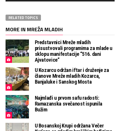
RELATED TOPICS
MORE IN MREŽA MLADIH
Predstavnici Mreže mladih
prisustvovali programima za mlade u
sklopu manifestacije “516. dani
Ajvatovice”
U Kozarcu održan iftar i druženje za
članove Mreže mladih Kozarca,
Banjaluke i Sanskog Mosta
Najmlađi u prvom safu radosti:
Ramazanska svečanost ispunila
Bužim
U Bosanskoj Krupi održana Večer