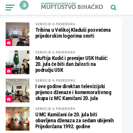
GENOCID U PRIJEDORU
Tribina u Velikoj Kladuši posvećena
prijedorskim logorima smrti
GENOCID U PRIJEDORU
Muftija Kudić i premijer USK Hušić:
20. jula će biti dan žalosti na
području USK
GENOCID U PRIJEDORU
I ove godine direktan televizijski
prijenos dženaze i komemorativnog
skupa iz MC Kamičani 20. jula
GENOCID U PRIJEDORU
U MC Kamičani će 20. jula biti
obavljena dženaza za sedam ubijenih
Prijedorčana 1992. godine