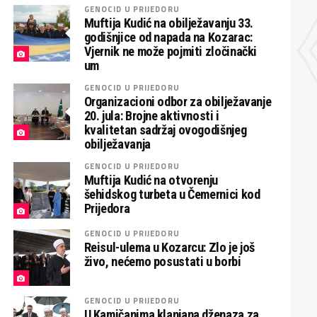
GENOCID U PRIJEDORU
Muftija Kudić na obilježavanju 33.
godišnjice od napada na Kozarac:
Vjernik ne može pojmiti zločinački
um
GENOCID U PRIJEDORU
Organizacioni odbor za obilježavanje
20. jula: Brojne aktivnosti i
kvalitetan sadržaj ovogodišnjeg
obilježavanja
GENOCID U PRIJEDORU
Muftija Kudić na otvorenju
šehidskog turbeta u Čemernici kod
Prijedora
GENOCID U PRIJEDORU
Reisul-ulema u Kozarcu: Zlo je još
živo, nećemo posustati u borbi
GENOCID U PRIJEDORU
U Kamičanima klanjana dženaza za