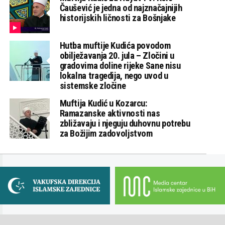
Čaušević je jedna od najznačajnijih
historijskih ličnosti za Bošnjake
Hutba muftije Kudića povodom
obilježavanja 20. jula – Zločini u
gradovima doline rijeke Sane nisu
lokalna tragedija, nego uvod u
sistemske zločine
Muftija Kudić u Kozarcu:
Ramazanske aktivnosti nas
zbližavaju i njeguju duhovnu potrebu
za Božijim zadovoljstvom