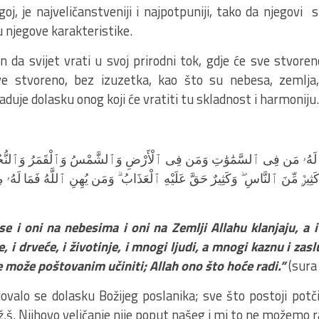
goj, je najveličanstveniji i najpotpuniji, tako da njegovi sl
njegove karakteristike.
n da svijet vrati u svoj prirodni tok, gdje će sve stvoren
ve stvoreno, bez izuzetka, kao što su nebesa, zemlja, 
duje dolasku onog koji će vratiti tu skladnost i harmoniju.
ْجُدُ لَهُۥ مَن فِى ٱلسَّمَٰوَٰتِ وَمَن فِى ٱلْأَرْضِ وَٱلشَّمْسُ وَٱلْقَمَرُ وَٱلنُّج
ِيرٌۭ مِّنَ ٱلنَّاسِ ۖ وَكَثِيرٌ حَقَّ عَلَيْهِ ٱلْعَذَابُ ۗ وَمَن يُهِنِ ٱللَّهُ فَمَا لَهُۥ مِ
e i oni na nebesima i oni na Zemlji Allahu klanjaju, a i
e, i drveće, i životinje, i mnogi ljudi, a mnogi kaznu i zas
e može poštovanim učiniti; Allah ono što hoće radi.”
(sura 
valo se dolasku Božijeg poslanika; sve što postoji potčin
ž.š. Njihovo veličanje nije poput našeg i mi to ne možemo 