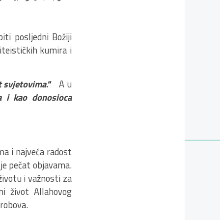
iti posljedni Božiji
iteističkih kumira i
t svjetovima
.“
A u
a i kao donosioca
ima i najveća radost
on je pečat objavama.
ivotu i važnosti za
i život Allahovog
 robova.