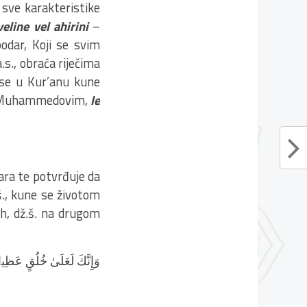
 sve karakteristike
veline vel ahirini
–
odar, Koji se svim
., obraća riječima
h se u Kur’anu kune
om Muhammedovim,
le
ara te potvrđuje da
.š., kune se životom
ah, dž.š. na drugom
وَإِنَّكَ لَعَلَىٰ خُلُقٍ عَظ