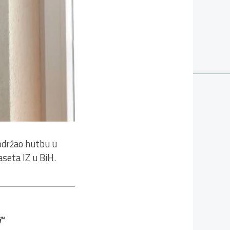
 održao hutbu u
aseta IZ u BiH.
i
“