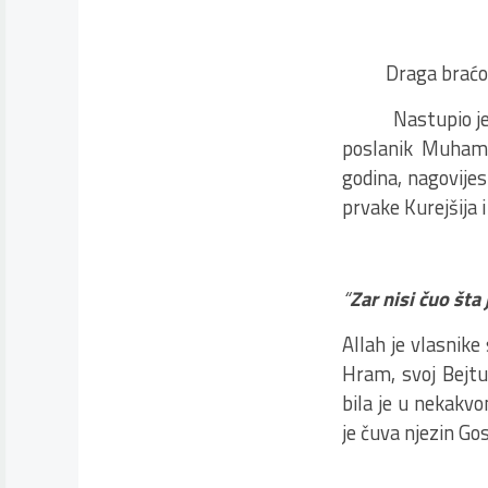
Draga braćo
Nastupio je mjes
poslanik Muhamed
godina, nagovijes
prvake Kurejšija i
“
Zar nisi čuo šta
Allah je vlasnike 
Hram, svoj Bejtul
bila je u nekakv
je čuva njezin Go