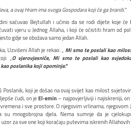
eva, a ovaj Hram ima svoga Gospodara koji će ga braniti.“
dini sačuvao Bejtullah i učinio da se rodi dijete koje će b
čuvati vjeru u Jednog Allaha, i koji će očistiti hram od pol
jesto gdje se obožava samo jedan Allah.
ka, Uzvišeni Allah je rekao: „
Mi smo te poslali kao milos
oji:
„
O vjerovjesniče, Mi smo te poslali kao svjedok
i kao poslanika koji opominje
.“
 Poslanik, koji je došao na ovaj svijet kao milost svjetov
ljepše ćudi, on je
El-emin
– najpovjerljiviji i najiskreniji, 
 vremena i sve prostore. O njegovim vrlinama, njegovom ž
 su mnogobrojna djela. Nema sumnje da je cjelokupn
i uzor za sve one koji koračaju putevima iskrenih Allahovih