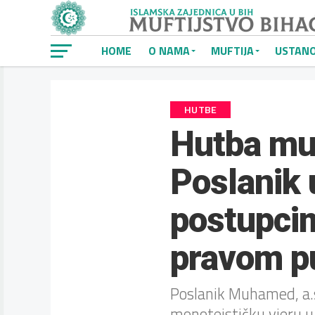
HOME
O NAMA
MUFTIJA
USTAN
HUTBE
Hutba muf
Poslanik 
postupci
pravom p
Poslanik Muhamed, a.s
monoteističku vjeru u 