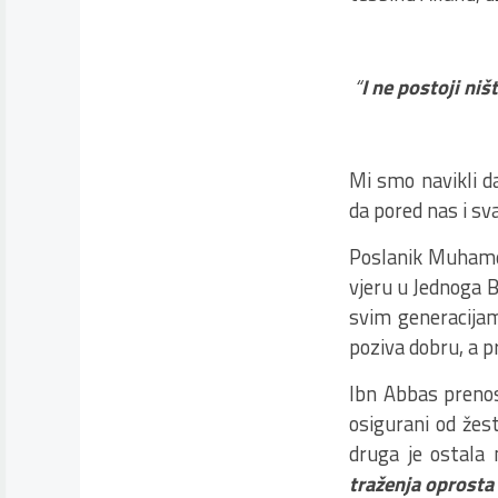
“
I ne postoji niš
(sur
Mi smo navikli d
da pored nas i sv
Poslanik Muhamed
vjeru u Jednoga Bo
svim generacijam
poziva dobru, a pr
Ibn Abbas prenosi
osigurani od žes
druga je ostala
traženja oprosta