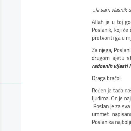
„Ja sam vlasnik d
Allah je u toj go
Poslanik, koji će 
pretvoriti ga u m
Za njega, Poslani
drugom ajetu st
radosnih vijesti 
Draga braćo!
Rođen je tada naš
ljudima. On je naj
Poslan je za sva
ummet napisana
Poslanika najbolj