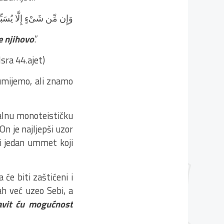
وَإِن مِّن شَىْءٍ إِلَّا يُسَبّ
je njihovo
.”
et)
zumijemo, ali znamo
alnu monoteističku
On je najljepši uzor
i jedan ummet koji
će biti zaštićeni i
h već uzeo Sebi, a
avit ću mogućnost