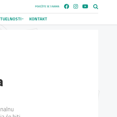
POVEŽITE SE S NAMA
TUELNOSTI
KONTAKT
a
inalnu
a će biti