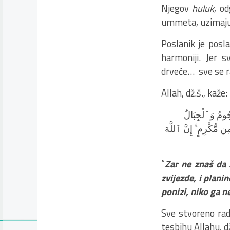
Njegov
huluk
, od
ummeta, uzimaju 
Poslanik je posla
harmoniji. Jer s
drveće… sve se ra
Allah, dž.š., kaže:
ُومُ وَٱلْجِبَالُ
ن مُّكْرِمٍ ۚ إِنَّ ٱللَّهَ
“
Zar ne znaš da s
zvijezde, i planin
ponizi, niko ga n
Sve stvoreno rado
tesbihu Allahu, d