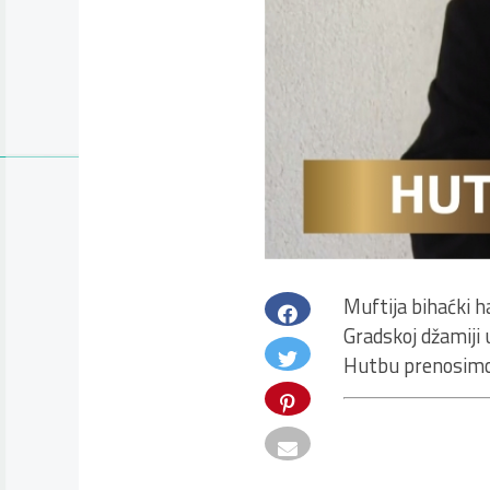
Muftija bihaćki h
Gradskoj džamiji 
Hutbu prenosimo 