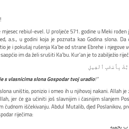
!
ec rebiul-evel. U proljeće 571. godine u Meki rođen je
, a.s., u godini koja je poznata kao Godina slona. Da 
tio je i pokušaj rušenja Ka’be od strane Ebrehe i njegove 
 saopćio im da želi srušiti Ka’bu. Kur’an je to zabilježio rije
بُّكَ بِأَصْحَٰبِ ٱلْفِيلِ
 je s vlasnicima slona Gospodar tvoj uradio
!”
slona uništio, ponizio i omeo ih u njihovoj nakani. Allah je 
lah, jer će ga učiniti još slavnijim i časnijim slanjem Po
om čudnom iščekivanju. Abdul Mutalib, djed Poslanikov, pr
spodar riječima:
رب يحميه