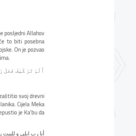
 posljedni Allahov
će to biti posebna
vojske. On je pozvao
čima.
أَلَمْ تَرَ كَيْفَ فَعَلَ رَ
zaštitio svoj drevni
slanika. Cijela Meka
epustio je Ka’bu da
أنا رب ابلي و للبيت 