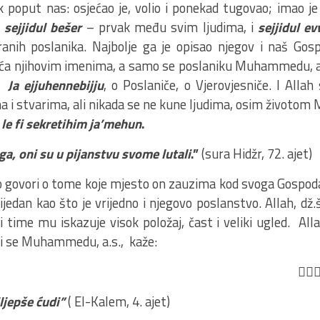
k poput nas: osjećao je, volio i ponekad tugovao; imao je
o
sejjidul bešer
– prvak među svim ljudima, i
sejjidul ev
anih poslanika. Najbolje ga je opisao njegov i naš Gosp
ća njihovim imenima, a samo se poslaniku Muhammedu, a.s
,
Ja ejjuhennebijju
, o Poslaniče, o Vjerovjesniče. I Alla
ma i stvarima, ali nikada se ne kune ljudima, osim život
e fi sekretihim ja’mehun
.
ga, oni su u pijanstvu svome lutali
.”
(sura Hidžr, 72. ajet)
no govori o tome koje mjesto on zauzima kod svoga Gospod
rijedan kao što je vrijedno i njegovo poslanstvo. Allah, dž
 time mu iskazuje visok položaj, čast i veliki ugled. All
i se Muhammedu, a.s., kaže:
ِيمٍۢ
jljepše ćudi”
( El-Kalem, 4. ajet)