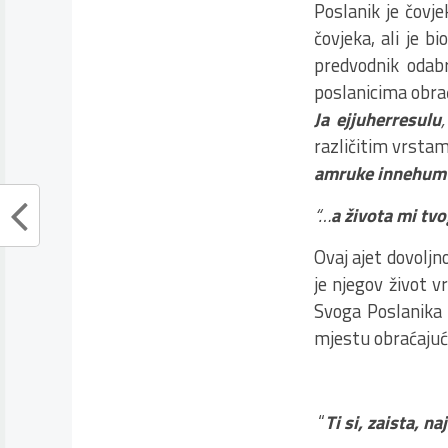
Poslanik je čovje
čovjeka, ali je bi
predvodnik odabr
poslanicima obra
Ja ejjuherresulu
različitim vrsta
amruke innehum l
“…
a života mi tvo
Ovaj ajet dovolj
je njegov život v
Svoga Poslanika i
mjestu obraćajuć
“
Ti si, zaista, na