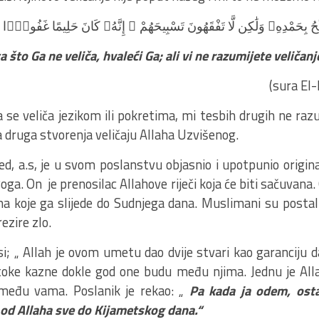
ِحُ بِحَمْدِهِۦ وَلَٰكِن لَّا تَفْقَهُونَ تَسْبِيحَهُمْ ۗ إِنَّهُۥ كَانَ حَلِيمًا غَفُورًۭا
ta što Ga ne veliča, hvaleći Ga; ali vi ne razumijete veličan
a El-Isra 44.aj
a se veliča jezikom ili pokretima, mi tesbih drugih ne ra
a druga stvorenja veličaju Allaha Uzvišenog.
, a.s, je u svom poslanstvu objasnio i upotpunio origin
ga. On je prenosilac Allahove riječi koja će biti sačuvana. 
a koje ga slijede do Sudnjega dana. Muslimani su postal
ezire zlo.
; „ Allah je ovom umetu dao dvije stvari kao garanciju da 
toke kazne dokle god one budu među njima. Jednu je Alla
 među vama. Poslanik je rekao: „
Pa kada ja odem, ost
 od Allaha sve do Kijametskog dana.“