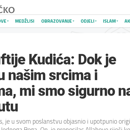
OVE
MEDŽLISI
OBRAZOVANJE
ODJELI
ISLAM
AK
tije Kudića: Dok je
u našim srcima i
ma, mi smo sigurno n
utu
, je u svom poslanstvu objasnio i upotpunio orig
Jednoga Boga. On je prenosilac Allahove riječi koj