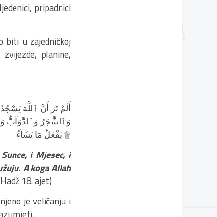
jedenici, pripadnici
o biti u zajedničkoj
zvijezde, planine,
أَلَمْ تَرَ أَنَّ ٱللَّهَ يَس
وَٱلشَّجَرُ وَٱلدَّوَآبُّ وَكَث
يَفْعَلُ مَا يَشَآءُ ۩
 Sunce, i Mjesec, i
lužuju. A koga Allah
Hadž 18. ajet)
jeno je veličanju i
razumjeti.