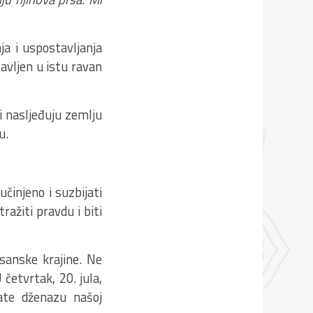
ja i uspostavljanja
tavljen u istu ravan
i nasljeđuju zemlju
u.
činjeno i suzbijati
ažiti pravdu i biti
osanske krajine. Ne
četvrtak, 20. jula,
ate dženazu našoj