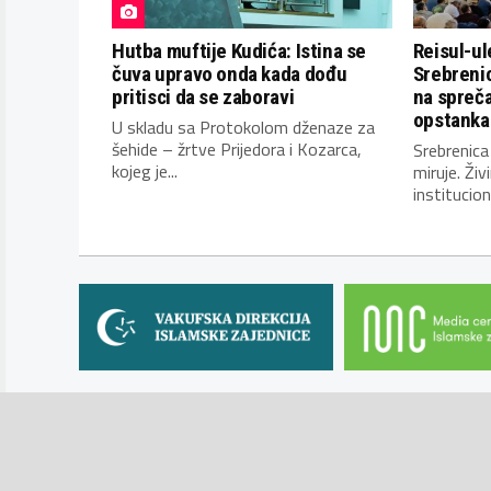
Hutba muftije Kudića: Istina se
Reisul-u
čuva upravo onda kada dođu
Srebrenic
pritisci da se zaboravi
na spreča
opstanka 
U skladu sa Protokolom dženaze za
šehide – žrtve Prijedora i Kozarca,
Srebrenica
kojeg je...
miruje. Ži
institucion