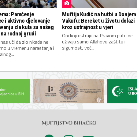
lema: Pamćenje
Muftija Kudić na hutbi u Donjem
e i aktivno djelovanje
Vakufu: Bereket u životu dolazi
vanju zla kula su našeg
kroz ustrajnost u vjeri
na rodnoj grudi
Oni koji ustraju na Pravom putu ne
uživaju samo Allahovu zaštitu i
 nas uči da zlo nikada ne
sigurnost, već...
vimo u vremenu narastanja i
alnog...