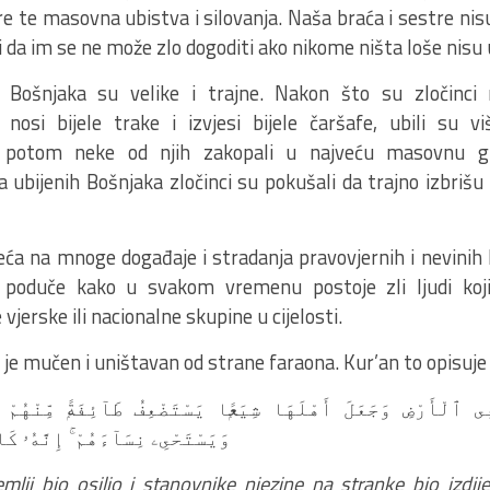
e te masovna ubistva i silovanja. Naša braća i sestre nisu
i da im se ne može zlo dogoditi ako nikome ništa loše nisu u
h Bošnjaka su velike i trajne. Nakon što su zločinci 
nosi bijele trake i izvjesi bijele čaršafe, ubili su vi
a potom neke od njih zakopali u najveću masovnu g
a ubijenih Bošnjaka zločinci su pokušali da trajno izbrišu
ća na mnoge događaje i stradanja pravovjernih i nevinih l
a poduče kako u svakom vremenu postoje zli ljudi koj
vjerske ili nacionalne skupine u cijelosti.
 je mučen i uništavan od strane faraona. Kur’an to opisuje 
ى ٱلْأَرْضِ وَجَعَلَ أَهْلَهَا شِيَعًۭا يَسْتَضْعِفُ طَآئِفَةًۭ مِّنْهُمْ يُ
وَيَسْتَحْىِۦ نِسَآءَهُمْ ۚ إِنَّهُۥ ك
lji bio osilio i stanovnike njezine na stranke bio izdijel