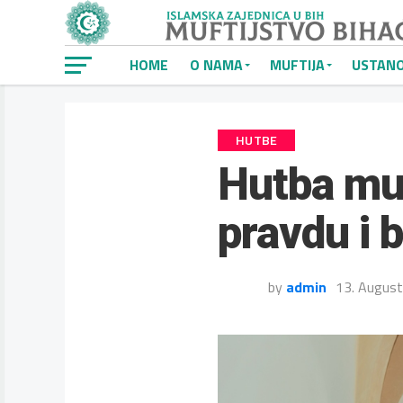
HOME
O NAMA
MUFTIJA
USTAN
HUTBE
Hutba muf
pravdu i b
by
admin
13. Augus