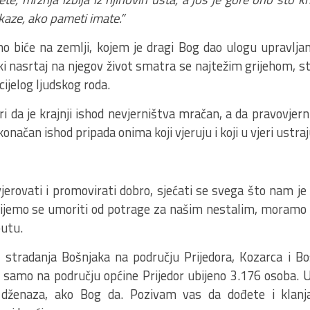
aze, ako pameti imate.”
no biće na zemlji, kojem je dragi Bog dao ulogu upravljan
aki nasrtaj na njegov život smatra se najtežim grijehom, s
ijelog ljudskog roda.
 da je krajnji ishod nevjerništva mračan, a da pravovjern
konačan ishod pripada onima koji vjeruju i koji u vjeri ustraj
rovati i promovirati dobro, sjećati se svega što nam je u
ijemo se umoriti od potrage za našim nestalim, moramo tr
putu.
ol stradanja Bošnjaka na području Prijedora, Kozarca i B
 samo na području općine Prijedor ubijeno 3.176 osoba. U 
 dženaza, ako Bog da. Pozivam vas da dođete i klanj