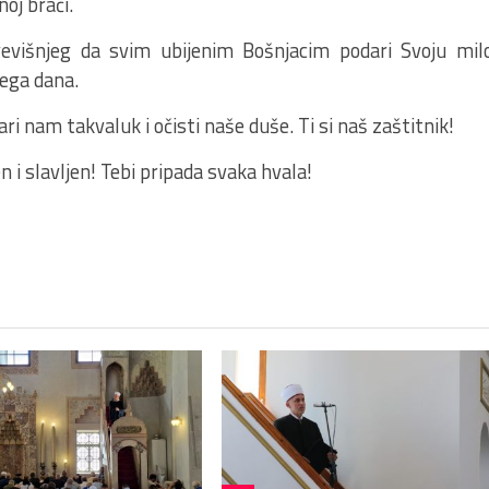
oj braći.
evišnjeg da svim ubijenim Bošnjacim podari Svoju mil
ega dana.
ri nam takvaluk i očisti naše duše. Ti si naš zaštitnik!
en i slavljen! Tebi pripada svaka hvala!