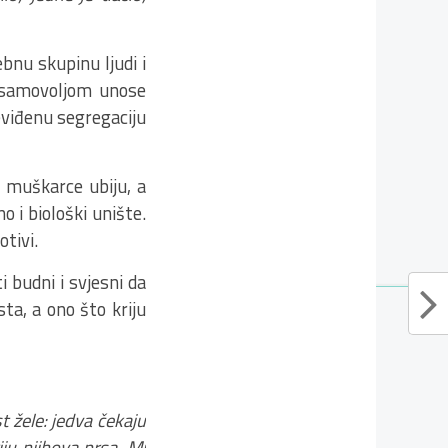
bnu skupinu ljudi i
m samovoljom unose
eviđenu segregaciju
 muškarce ubiju, a
o i biološki unište.
otivi.
 budni i svjesni da
ta, a ono što kriju
t žele: jedva čekaju
iju njihova prsa. Mi