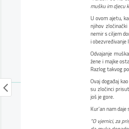
mušku im djecu kla
U ovom ajetu, kao
njihov zločinačk
nemir s ciljem d
i obezvređivanje
Odvajanje muškar
žene i majke osta
Razlog takvog pos
Ovaj događaj kao 
su zločinci prisu
još je gore.
Kur’an nam daje 
“O vjernici, za p
da muka dopadnete