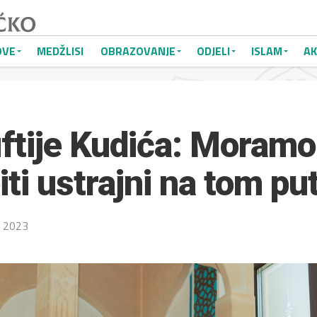
OVE
MEDŽLISI
OBRAZOVANJE
ODJELI
ISLAM
AK
tije Kudića: Moramo 
iti ustrajni na tom pu
t 2023