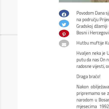
Povodom Dana sje
na području Prije
Gradskoj džamiji 
Bosni i Hercegovin
Hutbu muftije Ku
Hvaljen neka je U
putu da nas On ni
radosne vijesti, o
Draga braćo!
Nakon obilježava
pripremamo se za
narodom u Bosansk
mjesecima 1992.