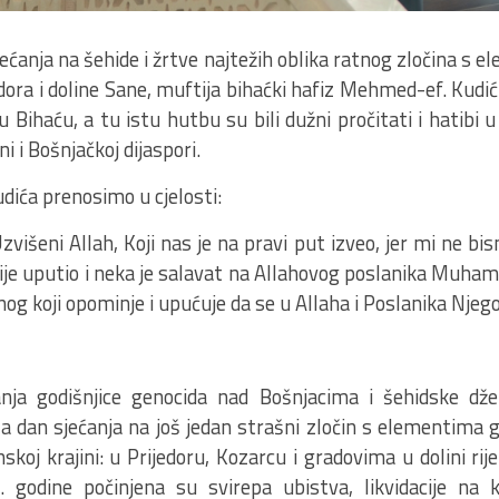
ćanja na šehide i žrtve najtežih oblika ratnog zločina s 
dora i doline Sane, muftija bihaćki hafiz Mehmed-ef. Kudić
u Bihaću, a tu istu hutbu su bili dužni pročitati i hatibi
i i Bošnjačkoj dijaspori.
dića prenosimo u cjelosti:
zvišeni Allah, Koji nas je na pravi put izveo, jer mi ne b
je uputio i neka je salavat na Allahovog poslanika Muhame
nog koji opominje i upućuje da se u Allaha i Poslanika Njego
nja godišnjice genocida nad Bošnjacima i šehidske dže
 dan sjećanja na još jedan strašni zločin s elementima 
oj krajini: u Prijedoru, Kozarcu i gradovima u dolini rij
 godine počinjena su svirepa ubistva, likvidacije na