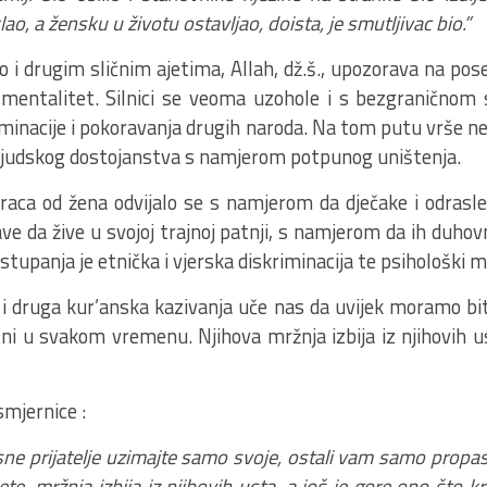
o, a žensku u životu ostavljao, doista, je smutljivac bio.”
 i drugim sličnim ajetima, Allah, dž.š., upozorava na pose
i mentalitet. Silnici se veoma uzohole i s bezgranično
ominacije i pokoravanja drugih naroda. Na tom putu vrše n
 ljudskog dostojanstva s namjerom potpunog uništenja.
aca od žena odvijalo se s namjerom da dječake i odrasle
ve da žive u svojoj trajnoj patnji, s namjerom da ih duhovn
tupanja je etnička i vjerska diskriminacija te psihološki m
i druga kur’anska kazivanja uče nas da uvijek moramo biti
tni u svakom vremenu. Njihova mržnja izbija iz njihovih us
smjernice :
risne prijatelje uzimajte samo svoje, ostali vam samo propas
, mržnja izbija iz njihovih usta, a još je gore ono što kr