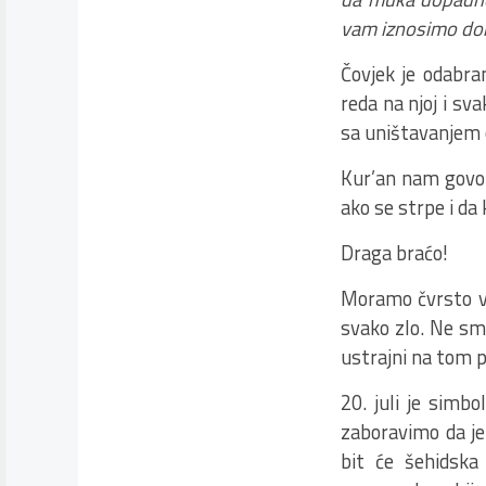
vam iznosimo dok
Čovjek je odabra
reda na njoj i sv
sa uništavanjem c
Kur’an nam govori
ako se strpe i da 
Draga braćo!
Moramo čvrsto vje
svako zlo. Ne sm
ustrajni na tom 
20. juli je simb
zaboravimo da je
bit će šehidska