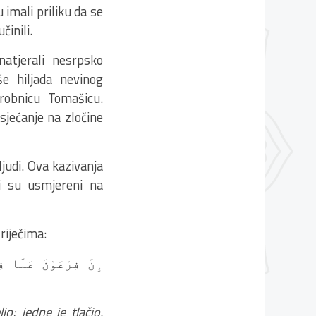
 imali priliku da se
činili.
natjerali nesrpsko
še hiljada nevinog
robnicu Tomašicu.
 sjećanje na zločine
judi. Ova kazivanja
i su usmjereni na
riječima:
إِنَّ فِرْعَوْنَ عَلَا فِ
io; jedne je tlačio,