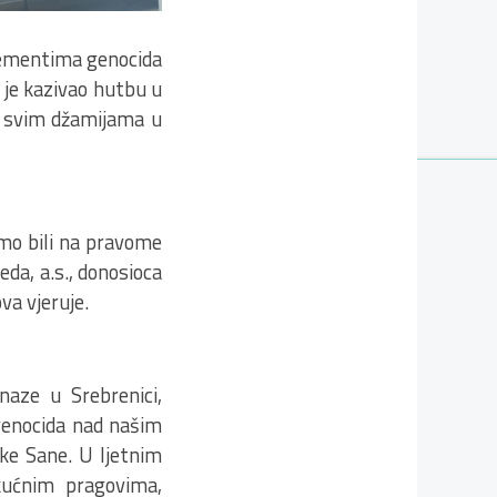
elementima genocida
 je kazivao hutbu u
 u svim džamijama u
ismo bili na pravome
da, a.s., donosioca
va vjeruje.
naze u Srebrenici,
genocida nad našim
eke Sane. U ljetnim
 kućnim pragovima,