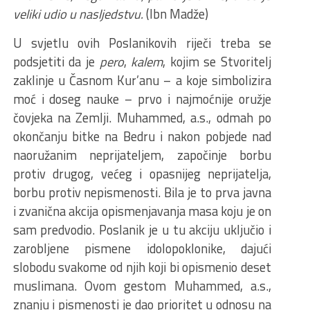
veliki udio u nasljedstvu.
(Ibn Madže)
U svjetlu ovih Poslanikovih riječi treba se
podsjetiti da je
pero
,
kalem
, kojim se Stvoritelj
zaklinje u Časnom Kur’anu – a koje simbolizira
moć i doseg nauke – prvo i najmoćnije oružje
čovjeka na Zemlji. Muhammed, a.s., odmah po
okončanju bitke na Bedru i nakon pobjede nad
naoružanim neprijateljem, započinje borbu
protiv drugog, većeg i opasnijeg neprijatelja,
borbu protiv nepismenosti. Bila je to prva javna
i zvanična akcija opismenjavanja masa koju je on
sam predvodio. Poslanik je u tu akciju uključio i
zarobljene pismene idolopoklonike, dajući
slobodu svakome od njih koji bi opismenio deset
muslimana. Ovom gestom Muhammed, a.s.,
znanju i pismenosti je dao prioritet u odnosu na