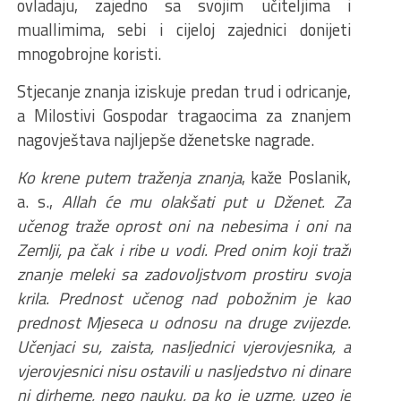
ovladaju, zajedno sa svojim učiteljima i
muallimima, sebi i cijeloj zajednici donijeti
mnogobrojne koristi.
Stjecanje znanja iziskuje predan trud i odricanje,
a Milostivi Gospodar tragaocima za znanjem
nagovještava najljepše dženetske nagrade.
Ko krene putem traženja znanja
, kaže Poslanik,
a. s.,
Allah će mu olakšati put u Dženet. Za
učenog traže oprost oni na nebesima i oni na
Zemlji, pa čak i ribe u vodi.
Pred onim koji traži
znanje
m
eleki sa zadovoljstvom prostiru svoja
krila.
Prednost učenog nad pobožnim je kao
prednost Mjeseca u odnosu na druge zvijezde.
Učenjaci su, zaista, nasljednici vjerovjesnika, a
vjerovjesnici nisu ostavili u nasljedstvo ni dinare
ni dirheme, nego nauku, pa ko je uzme, uzeo je