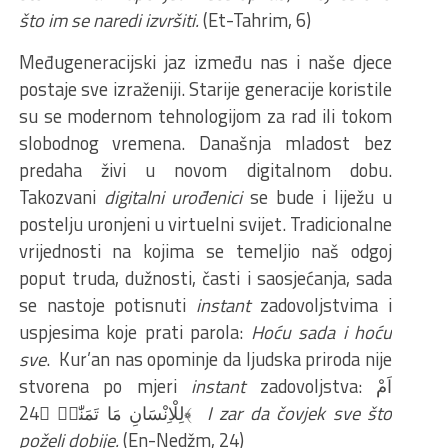
što im se naredi izvršiti.
(Et-Tahrim, 6)
Međugeneracijski jaz između nas i naše djece
postaje sve izraženiji. Starije generacije koristile
su se modernom tehnologijom za rad ili tokom
slobodnog vremena. Današnja mladost bez
predaha živi u novom digitalnom dobu.
Takozvani
digitalni urođenici
se bude i liježu u
postelju uronjeni u virtuelni svijet. Tradicionalne
vrijednosti na kojima se temeljio naš odgoj
poput truda, dužnosti, časti i saosjećanja, sada
se nastoje potisnuti
instant
zadovoljstvima i
uspjesima koje prati parola:
Hoću sada i hoću
sve
. Kur’an nas opominje da ljudska priroda nije
stvorena po mjeri
instant
zadovoljstva: اَمْ
لِلْاِنْسَانِ مَا تَمَنّٰىۘ ﴿24﴾
I zar da čovjek sve što
poželi dobije.
(En-Nedžm, 24)