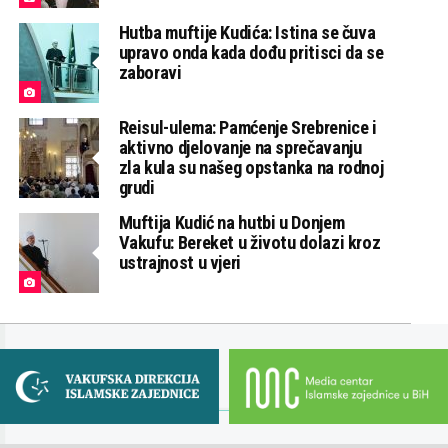
Hutba muftije Kudića: Istina se čuva
upravo onda kada dođu pritisci da se
zaboravi
Reisul-ulema: Pamćenje Srebrenice i
aktivno djelovanje na sprečavanju
zla kula su našeg opstanka na rodnoj
grudi
Muftija Kudić na hutbi u Donjem
Vakufu: Bereket u životu dolazi kroz
ustrajnost u vjeri