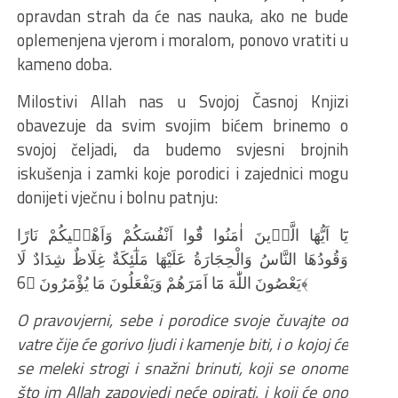
opravdan strah da će nas nauka, ako ne bude
oplemenjena vjerom i moralom, ponovo vratiti u
kameno doba.
Milostivi Allah nas u Svojoj Časnoj Knjizi
obavezuje da svim svojim bićem brinemo o
svojoj čeljadi, da budemo svjesni brojnih
iskušenja i zamki koje porodici i zajednici mogu
donijeti vječnu i bolnu patnju:
يَٓا اَيُّهَا الَّذ۪ينَ اٰمَنُوا قُٓوا اَنْفُسَكُمْ وَاَهْل۪يكُمْ نَارًا
وَقُودُهَا النَّاسُ وَالْحِجَارَةُ عَلَيْهَا مَلٰٓئِكَةٌ غِلَاظٌ شِدَادٌ لَا
يَعْصُونَ اللّٰهَ مَٓا اَمَرَهُمْ وَيَفْعَلُونَ مَا يُؤْمَرُونَ ﴿6﴾
O pravovjerni, sebe i porodice svoje čuvajte od
vatre čije će gorivo ljudi i kamenje biti, i o kojoj će
se meleki strogi i snažni brinuti, koji se onome
što im Allah zapovjedi neće opirati, i koji će ono