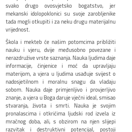
svako drugo ovosvjetsko bogatstvo, jer
mekanski idolopoklonici su svoje zarobljenike
tada mogli otkupiti i za neku drugu materijalnu
vrijednost.
Škola i mekteb će našim potomcima približiti
nauku i vjeru, dvije međusobno povezane i
nerazdružive vrste saznanja. Nauka ljudima daje
informacije, činjenice i moć da upravljaju
materijom, a vjera u ljudima usađuje svijest o
nadosjetilnom i moralnu snagu da vladaju
sobom. Nauka daje primjenljivo i provjerljivo
znanje, a vjera u Boga daruje vječni ideal, smisao
stvaranja, života i smrti. Nauka je svojim
pronalascima i otkrićima ljudski rod izvela iz
mračnog doba, ali, s obzirom na njen slijepi
razvitak i destruktivni potencijal, postoji