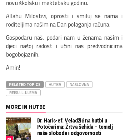
novu školsku i mektebsku godinu.
Allahu Milostivi, oprosti i smiluj se nama i
roditeljima našim na Dan polaganja računa.
Gospodaru naš, podari nam u ženama našim i
djeci našoj radost i učini nas predvodnicima
bogobojaznih.
Amin!
RELATED TOPICS
HUTBA
NASLOVNA
REISU-L-ULEMA
MORE IN HUTBE
Dr. Haris-ef. Veladžić na hutbi u
Potočarima: Žrtva šehida – temelj
naše slobode i odgovornosti