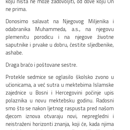
koju ništa ne može zadovoljiti, od dove koju On
ne prima.
Donosimo salavat na Njegovog Miljenika i
odabranika Muhammeda, a.s., na njegovu
plemenitu porodicu i na njegove životne
saputnike i prvake u dobru, čestite sljedbenike,
ashabe.
Draga braćo i poštovane sestre.
Protekle sedmice se oglasilo školsko zvono u
učionicama, a već sutra u mektebima Islamske
zajednice u Bosni i Hercegovini počinje upis
polaznika u novu mektebsku godinu. Radosni
smo što se nakon ljetnog raspusta pred našom
djecom iznova otvaraju novi, nepregledni i
neistraženi horizonti znanja, koji će, kada njima