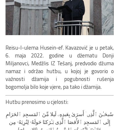
Reisu-l-ulema Husein-ef. Kavazović je u petak,
6. maja 2022. godine u džematu Donji
Miljanovci, Medžlis IZ Tešanj, predvodio džuma
namaz i održao hutbu, u kojoj je govorio o
važnosti džamija i pogubnosti rušenja
bogomolja bilo koje vjere, pa tako i džamija.
Hutbu prenosimo u cjelosti:
سُبحَـٰنَ ٱلَّذِیۤ أَسرَىٰ بِعَبدِهِۦ لَیلا مِّنَ ٱلمَسجِدِ ٱلحَرَامِ
إِلَى ٱلمَسجِدِ ٱلأَقصَا ٱلَّذِی بَـٰرَكنَا حَولَهُۥ لِنُرِیَهُۥ مِن
ءَایَـٰتِنَاۤ إِنَّهُۥ هُوَ ٱلسَّمِیعُ ٱلبَصِیرُ. (الاسراء:)