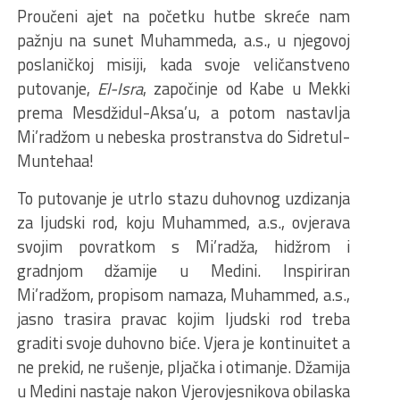
Proučeni ajet na početku hutbe skreće nam
pažnju na sunet Muhammeda, a.s., u njegovoj
poslaničkoj misiji, kada svoje veličanstveno
putovanje,
El-Isra
, započinje od Kabe u Mekki
prema Mesdžidul-Aksa’u, a potom nastavlja
Mi’radžom u nebeska prostranstva do Sidretul-
Muntehaa!
To putovanje je utrlo stazu duhovnog uzdizanja
za ljudski rod, koju Muhammed, a.s., ovjerava
svojim povratkom s Mi’radža, hidžrom i
gradnjom džamije u Medini. Inspiriran
Mi’radžom, propisom namaza, Muhammed, a.s.,
jasno trasira pravac kojim ljudski rod treba
graditi svoje duhovno biće. Vjera je kontinuitet a
ne prekid, ne rušenje, pljačka i otimanje. Džamija
u Medini nastaje nakon Vjerovjesnikova obilaska