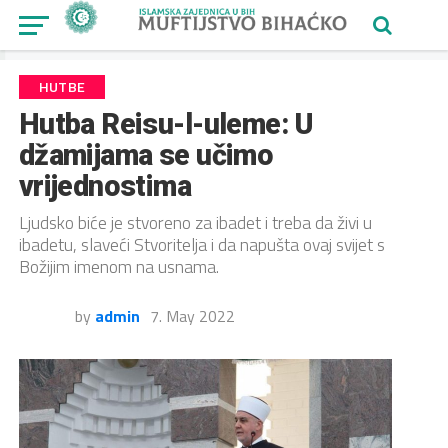
HUTBE
Hutba Reisu-l-uleme: U
džamijama se učimo
vrijednostima
Ljudsko biće je stvoreno za ibadet i treba da živi u
ibadetu, slaveći Stvoritelja i da napušta ovaj svijet s
Božijim imenom na usnama.
by
admin
7. May 2022