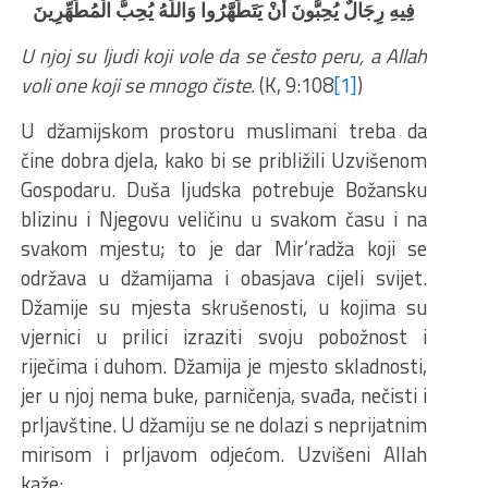
فِيهِ رِجَالٌ يُحِبُّونَ أَنْ يَتَطَهَّرُوا وَاللَّهُ يُحِبُّ الْمُطَّهِّرِينَ
U njoj su ljudi koji vole da se često peru, a Allah
voli one koji se mnogo čiste.
(K, 9:108
[1]
)
U džamijskom prostoru muslimani treba da
čine dobra djela, kako bi se približili Uzvišenom
Gospodaru. Duša ljudska potrebuje Božansku
blizinu i Njegovu veličinu u svakom času i na
svakom mjestu; to je dar Mir’radža koji se
održava u džamijama i obasjava cijeli svijet.
Džamije su mjesta skrušenosti, u kojima su
vjernici u prilici izraziti svoju pobožnost i
riječima i duhom. Džamija je mjesto skladnosti,
jer u njoj nema buke, parničenja, svađa, nečisti i
prljavštine. U džamiju se ne dolazi s neprijatnim
mirisom i prljavom odjećom. Uzvišeni Allah
kaže: