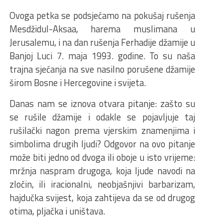
Ovoga petka se podsjećamo na pokušaj rušenja
Mesdžidul-Aksaa, harema muslimana u
Jerusalemu, i na dan rušenja Ferhadije džamije u
Banjoj Luci 7. maja 1993. godine. To su naša
trajna sjećanja na sve nasilno porušene džamije
širom Bosne i Hercegovine i svijeta.
Danas nam se iznova otvara pitanje: zašto su
se rušile džamije i odakle se pojavljuje taj
rušilački nagon prema vjerskim znamenjima i
simbolima drugih ljudi? Odgovor na ovo pitanje
može biti jedno od dvoga ili oboje u isto vrijeme:
mržnja naspram drugoga, koja ljude navodi na
zločin, ili iracionalni, neobjašnjivi barbarizam,
hajdučka svijest, koja zahtijeva da se od drugog
otima, pljačka i uništava.