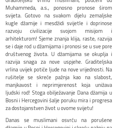
Muhammeda, a.s., ponosno pronose širom
svijeta. Gotovo na svakom dijelu zemaljske
kugle džamije i mesdžidi svijetle i doprinose
razvoju civilizacije svojom misijom i
arhitekturom! Sjeme znanja klija, raste, razvija
se i daje rod u džamijama i pronosi se u sve pore
društvenog života. U džamijama se okuplja i
razvija snaga za nove uspjehe. Graditeljska
vrlina uvijek potiče ljude na nove vrijednosti. Na
rušitelje se skreće pažnja kao na slabost,
manjkavost i neprimjerenost koja unižava
ljudski rod! Stoga obilježavanje Dana džamija u
Bosni i Hercegovini šalje poruku mira i progresa
za dostojanstven život u ovome svijetu!
Danas se muslimani osvrću na porušene
džamije u Bosni i Hercegovini i skreću pažnju na