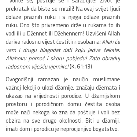
Volite se, poštuje se i sarađujte! Život je
prekratak da biste se mrzili! Na ovaj svijet ljudi
dolaze praznih ruku i s njega odlaze praznih
ruku. Ono što privremeno drže u rukama to ih
vodi ili u Džennet ili Džehennem! Uzvišeni Allah
dariva radosnu vijest čestitim osobama:
Allah će
vam i drugu blagodat dati koju jedva čekate:
Allahovu pomoć i skoru pobjedu! Zato obraduj
radosnom viješću vjernike!
(K, 61:13)
Ovogodišnji ramazan je naučio muslimane
važnoj lekciji o ulozi džamije, značaju džemata i
ukazao na vrijednosti porodice. U džamijskom
prostoru i porodičnom domu čestita osoba
može naći nekoga ko zna da poštuje i voli bez
obzira na sve druge okolnosti. Biti u džamiji,
imati dom i porodicu je neprocjenjivo bogatstvo.