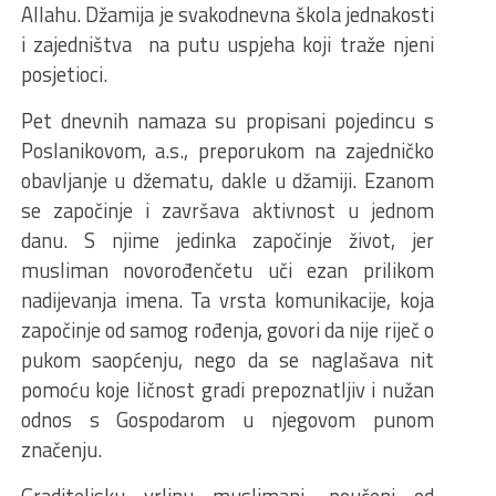
Allahu. Džamija je svakodnevna škola jednakosti
i zajedništva na putu uspjeha koji traže njeni
posjetioci.
Pet dnevnih namaza su propisani pojedincu s
Poslanikovom, a.s., preporukom na zajedničko
obavljanje u džematu, dakle u džamiji. Ezanom
se započinje i završava aktivnost u jednom
danu. S njime jedinka započinje život, jer
musliman novorođenčetu uči ezan prilikom
nadijevanja imena. Ta vrsta komunikacije, koja
započinje od samog rođenja, govori da nije riječ o
pukom saopćenju, nego da se naglašava nit
pomoću koje ličnost gradi prepoznatljiv i nužan
odnos s Gospodarom u njegovom punom
značenju.
Graditeljsku vrlinu muslimani, poučeni od