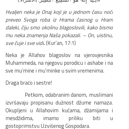
Hvaljen neka je Onaj koji je u jednom času noći
preveo Svoga roba iz Hrama časnog u Hram
daleki, čiju smo okolinu blagoslovili, kako bismo
mu neka znamenja Naša pokazali. – On, uistinu,
sve čuje i sve vidi
.
(Kur’an, 17:1)
Neka je Allahov blagoslov na vjerovjesnika
Muhammeda, na njegovu porodicu i ashabe i na
sve mu’mine i mu’minke u svim vremenima.
Draga braćo i sestre!
Petkom, odabranim danom, muslimani
izvršavaju propisanu dužnost džume namaza.
Okupljeni u Allahovim kućama, džamijama i
mesdžidima, imamo priliku biti u
gostoprimstvu Uzvišenog Gospodara.