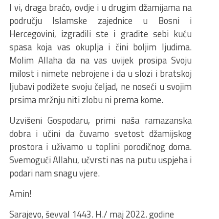
I vi, draga braćo, ovdje i u drugim džamijama na
području Islamske zajednice u Bosni i
Hercegovini, izgradili ste i gradite sebi kuću
spasa koja vas okuplja i čini boljim ljudima.
Molim Allaha da na vas uvijek prosipa Svoju
milost i nimete nebrojene i da u slozi i bratskoj
ljubavi podižete svoju čeljad, ne noseći u svojim
prsima mržnju niti zlobu ni prema kome.
Uzvišeni Gospodaru, primi naša ramazanska
dobra i učini da čuvamo svetost džamijskog
prostora i uživamo u toplini porodičnog doma.
Svemogući Allahu, učvrsti nas na putu uspjeha i
podari nam snagu vjere.
Amin!
Sarajevo, ševval 1443. H./ maj 2022. godine