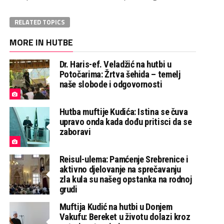
RELATED TOPICS
MORE IN HUTBE
Dr. Haris-ef. Veladžić na hutbi u
Potočarima: Žrtva šehida – temelj
naše slobode i odgovornosti
Hutba muftije Kudića: Istina se čuva
upravo onda kada dođu pritisci da se
zaboravi
Reisul-ulema: Pamćenje Srebrenice i
aktivno djelovanje na sprečavanju
zla kula su našeg opstanka na rodnoj
grudi
Muftija Kudić na hutbi u Donjem
Vakufu: Bereket u životu dolazi kroz