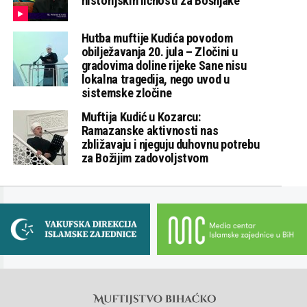
historijskih ličnosti za Bošnjake
Hutba muftije Kudića povodom
obilježavanja 20. jula – Zločini u
gradovima doline rijeke Sane nisu
lokalna tragedija, nego uvod u
sistemske zločine
Muftija Kudić u Kozarcu:
Ramazanske aktivnosti nas
zbližavaju i njeguju duhovnu potrebu
za Božijim zadovoljstvom