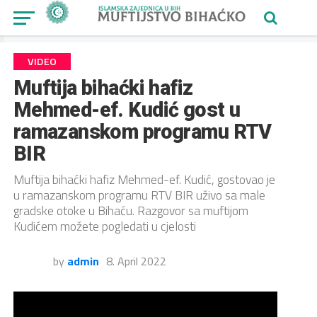
VIDEO
Muftija bihaćki hafiz
Mehmed-ef. Kudić gost u
ramazanskom programu RTV
BIR
Muftija bihaćki hafiz Mehmed-ef. Kudić, gostovao je
u ramazanskom programu RTV BIR uživo sa male
gradske otoke u Bihaću. Razgovor sa muftijom
Kudićem možete pogledati u cjelosti
by
admin
8. April 2022