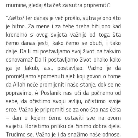
mumine, gledaj šta ćeš za sutra pripremiti”.
“Zašto? Jer danas je već prošlo, sutra je ono što
je bitno. Za mene i za tebe treba biti ono kad
krenemo s ovog svijeta važnije od toga šta
ćemo danas jesti, kako ćemo se obući, i tako
dalje. Da li mi postavljamo svoj život na takvim
osnovama? Da li postavljamo život onako kako
ga je Jakub, a.s., postavljao. Važno je da
promišljamo spomenuti ajet koji govori o tome
da Allah neće promijeniti naše stanje, dok se ne
popravimo. A Poslanik nas uči da počnemo od
sebe, da očistimo svoju avliju, očistimo svoje
srce. Važno je pripremiti se za ono što nas čeka
– dan u kojem ćemo ostaviti sve na ovom
svijetu. Koristimo priliku da činimo dobra djela.
Trudimo se. Važno je i da snažimo naše odnose,