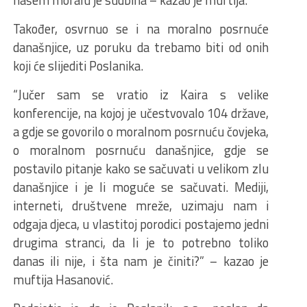
našem moralu je sudbina – kazao je muftija.
Također, osvrnuo se i na moralno posrnuće
današnjice, uz poruku da trebamo biti od onih
koji će slijediti Poslanika.
“Jučer sam se vratio iz Kaira s velike
konferencije, na kojoj je učestvovalo 104 države,
a gdje se govorilo o moralnom posrnuću čovjeka,
o moralnom posrnuću današnjice, gdje se
postavilo pitanje kako se sačuvati u velikom zlu
današnjice i je li moguće se sačuvati. Mediji,
interneti, društvene mreže, uzimaju nam i
odgaja djeca, u vlastitoj porodici postajemo jedni
drugima stranci, da li je to potrebno toliko
danas ili nije, i šta nam je činiti?” – kazao je
muftija Hasanović.