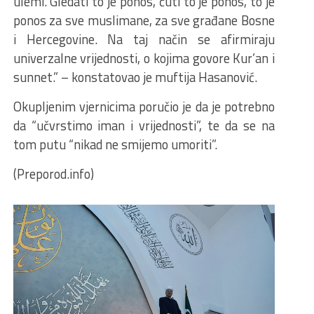
ulemi. Gledati to je ponos, čuti to je ponos, to je
ponos za sve muslimane, za sve građane Bosne
i Hercegovine. Na taj način se afirmiraju
univerzalne vrijednosti, o kojima govore Kur’an i
sunnet.” – konstatovao je muftija Hasanović.
Okupljenim vjernicima poručio je da je potrebno
da “učvrstimo iman i vrijednosti”, te da se na
tom putu “nikad ne smijemo umoriti”.
(Preporod.info)