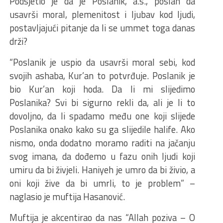
Podsjetio je da je Poslanik, a.s., poslan da
usavrši moral, plemenitost i ljubav kod ljudi,
postavljajući pitanje da li se ummet toga danas
drži?
“Poslanik je uspio da usavrši moral sebi, kod
svojih ashaba, Kur’an to potvrđuje. Poslanik je
bio Kur’an koji hoda. Da li mi slijedimo
Poslanika? Svi bi sigurno rekli da, ali je li to
dovoljno, da li spadamo među one koji slijede
Poslanika onako kako su ga slijedile halife. Ako
nismo, onda dodatno moramo raditi na jačanju
svog imana, da dođemo u fazu onih ljudi koji
umiru da bi živjeli. Haniyeh je umro da bi živio, a
oni koji žive da bi umrli, to je problem” –
naglasio je muftija Hasanović.
Muftija je akcentirao da nas “Allah poziva – O