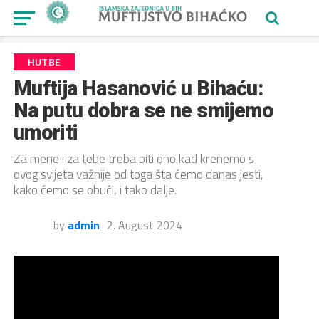
HUTBE
Muftija Hasanović u Bihaću:
Na putu dobra se ne smijemo
umoriti
Za mene i za tebe treba biti ono kad krenemo s
ovog svijeta važnije od toga šta ćemo danas jesti,
kako ćemo se obući, i tako dalje.
by
admin
2. August 2024