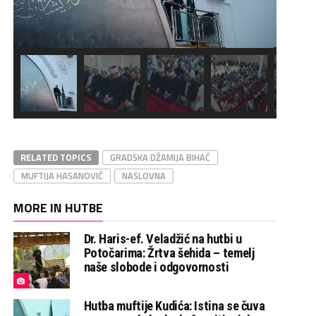
RELATED TOPICS
GRADSKA DŽAMIJA BIHAĆ
MUFTIJA HASANOVIĆ
NASLOVNA
MORE IN HUTBE
Dr. Haris-ef. Veladžić na hutbi u
Potočarima: Žrtva šehida – temelj
naše slobode i odgovornosti
Hutba muftije Kudića: Istina se čuva