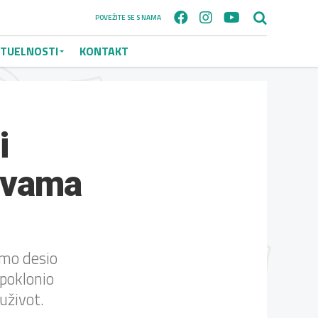
POVEŽITE SE S NAMA
TUELNOSTI
KONTAKT
i
rtvama
amo desio
 poklonio
uživot.