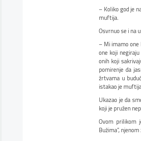
– Koliko god je n
muftija.
Osvrnuo se i na u
– Mi imamo one k
one koji negiraj
onih koji sakrivaj
pomirenje da jas
žrtvama u budućn
istakao je muftija
Ukazao je da smo
koji je pružen nep
Ovom prilikom je
Bužima”, njenom z