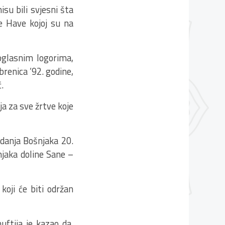
isu bili svjesni šta
e Have kojoj su na
loglasnim logorima,
brenica ’92. godine,
.
ja za sve žrtve koje
adanja Bošnjaka 20.
njaka doline Sane –
koji će biti održan
ftija je kazao da,