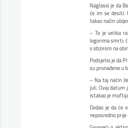
Naglasio je da Bo
će im se desiti.
takav način ubijen
– To je velika r
logorima smrti, č
s obzirom na obim
Podsjetio je da P
su pronađene u 
– Na taj način ž
juli. Ovaj datum 
istakao je muftija
Dodao je da će o
neposredno prije
Govoreći o aktiv