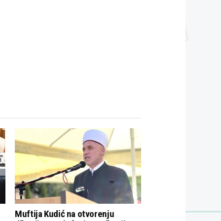
Muftija Kudić na otvorenju