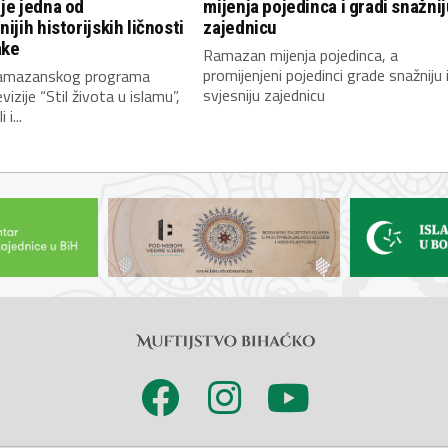
je jedna od
mijenja pojedinca i gradi snažnij
ijih historijskih ličnosti
zajednicu
ake
Ramazan mijenja pojedinca, a
promijenjeni pojedinci grade snažniju 
ramazanskog programa
svjesniju zajednicu
izije “Stil života u islamu”,
 i...