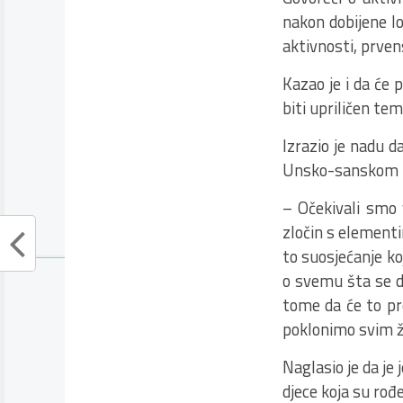
nakon dobijene lo
aktivnosti, prve
Kazao je i da će 
biti upriličen te
Izrazio je nadu d
Unsko-sanskom ka
– Očekivali smo 
zločin s elementi
to suosjećanje ko
o svemu šta se de
tome da će to pr
poklonimo svim ž
Naglasio je da je 
djece koja su rođ