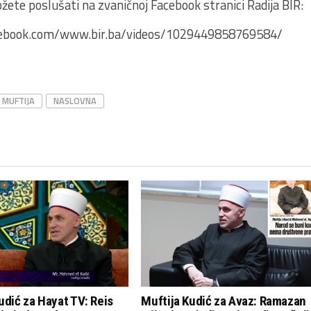
ožete poslušati na zvaničnoj Facebook stranici Radija BIR:
cebook.com/www.bir.ba/videos/1029449858769584/
MUFTIJA
NASLOVNA
udić za Hayat TV: Reis
Muftija Kudić za Avaz: Ramazan