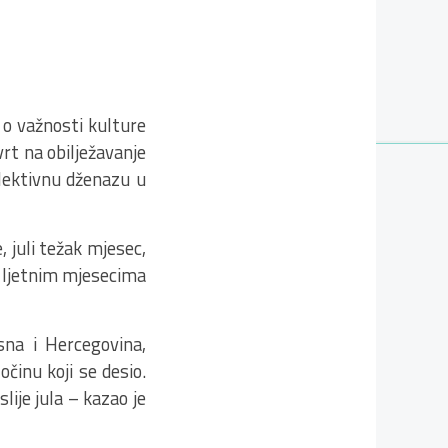
 o važnosti kulture
rt na obilježavanje
kolektivnu dženazu u
 juli težak mjesec,
 u ljetnim mjesecima
sna i Hercegovina,
činu koji se desio.
slije jula – kazao je