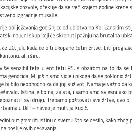
kacijske dozvole, očekuje da se već krajem godine krene s
nstveno izgradnje musalle.
prije obilježavanja godišnjice od ubistva na Korićanskim s
matski naučni skup koji će skrenuti pažnju na brutalna ubi
a će 20. juli, kada će biti ukopane četiri žrtve, biti progl
ntonu, ali i šire.
više senzibiliteta u entitetu RS, s obzirom na to da se
ma genocida. Mi još nismo vidjeli nikoga da se poklonio žr
je bi bilo neophodno za daljnji suživot. Nama je važno da 
šavalo. Istina je bolna, zaista, i samo smo svjesni ako b
epoznati i svi drugi. Trebamo poštovati sve žrtve, ovo bi
rtvama u BiH – naveo je muftija Kudić.
jedini put govoriti istinu o svemu što se desilo, kako zbog 
ena poslije ovih dešavanja.