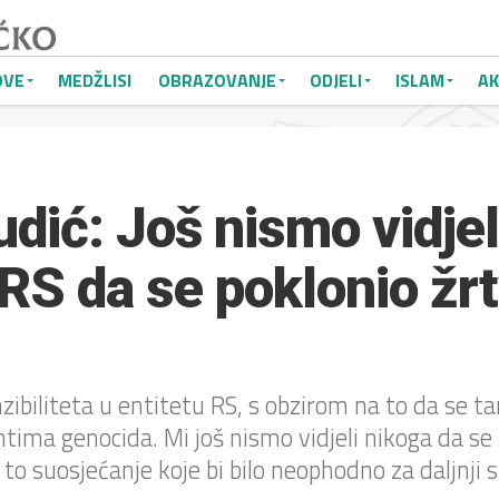
OVE
MEDŽLISI
OBRAZOVANJE
ODJELI
ISLAM
AK
udić: Još nismo vidjel
 RS da se poklonio ž
zibiliteta u entitetu RS, s obzirom na to da se t
ntima genocida. Mi još nismo vidjeli nikoga da se
to suosjećanje koje bi bilo neophodno za daljnji s