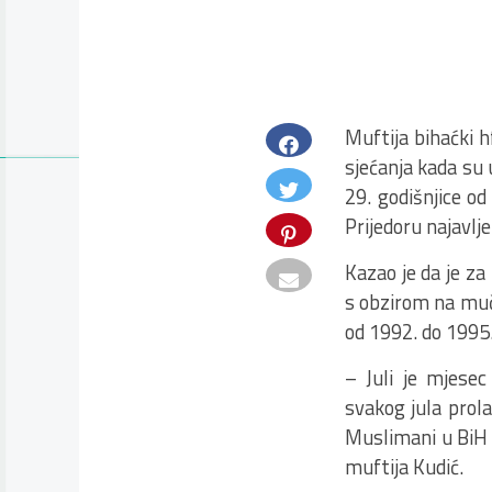
Muftija bihaćki 
sjećanja kada su 
29. godišnjice od
Prijedoru najavlje
Kazao je da je za
s obzirom na mučk
od 1992. do 1995.
– Juli je mjesec
svakog jula prola
Muslimani u BiH ni
muftija Kudić.