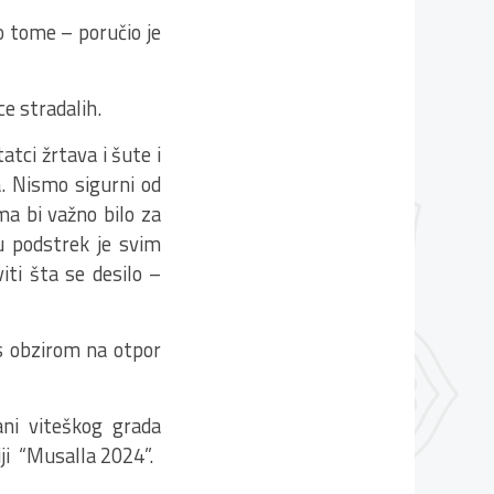
o tome – poručio je
ce stradalih.
tci žrtava i šute i
a. Nismo sigurni od
oma bi važno bilo za
u podstrek je svim
iti šta se desilo –
 s obzirom na otpor
ani viteškog grada
ji “Musalla 2024”.