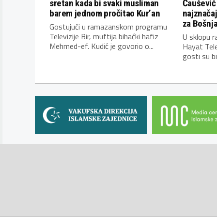
sretan kada bi svaki musliman
Čaušević 
barem jednom pročitao Kur’an
najznačajn
za Bošnj
Gostujući u ramazanskom programu
Televizije Bir, muftija bihaćki hafiz
U sklopu 
Mehmed-ef. Kudić je govorio o...
Hayat Telev
gosti su bili