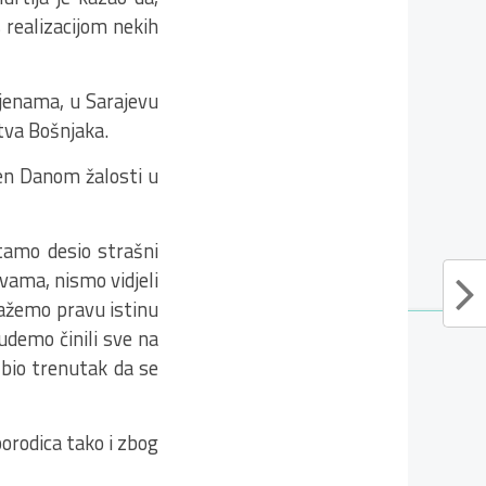
 realizacijom nekih
tijenama, u Sarajevu
stva Bošnjaka.
ašen Danom žalosti u
 tamo desio strašni
tvama, nismo vidjeli
kažemo pravu istinu
udemo činili sve na
 bio trenutak da se
porodica tako i zbog