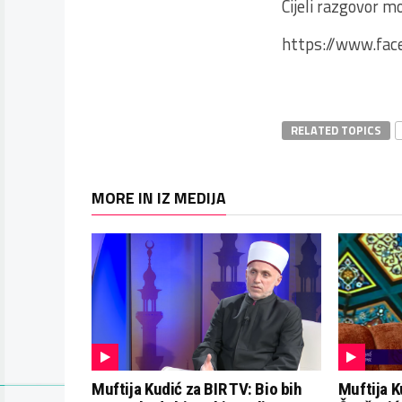
Cijeli razgovor m
https://www.fa
RELATED TOPICS
MORE IN IZ MEDIJA
Muftija Kudić za BIR TV: Bio bih
Muftija K