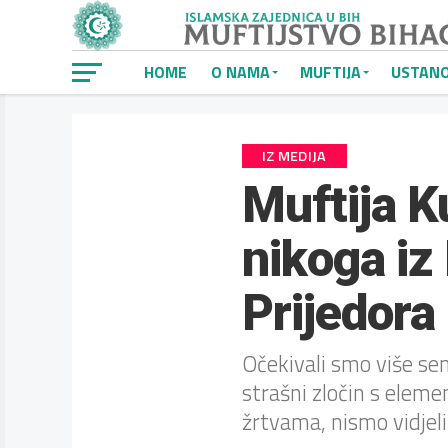
HOME
O NAMA
MUFTIJA
USTAN
IZ MEDIJA
Muftija K
nikoga iz
Prijedora
Očekivali smo više sen
strašni zločin s eleme
žrtvama, nismo vidjeli 