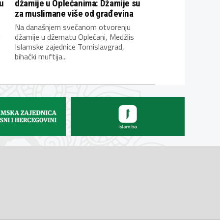
u
džamije u Oplećanima: Džamije su
za muslimane više od građevina
Na današnjem svečanom otvorenju
i
džamije u džematu Oplećani, Medžlis
Islamske zajednice Tomislavgrad,
bihaćki muftija...