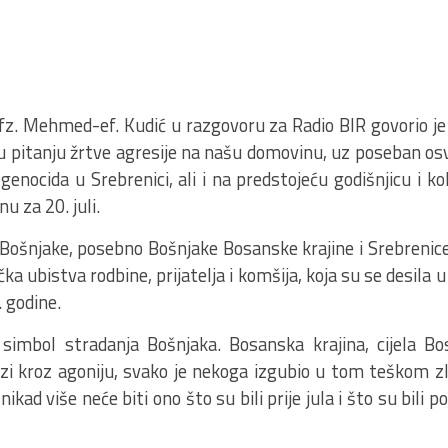
hfz. Mehmed-ef. Kudić u razgovoru za Radio BIR govorio je
u pitanju žrtve agresije na našu domovinu, uz poseban osv
 genocida u Srebrenici, ali i na predstojeću godišnjicu i 
nu za 20. juli.
 Bošnjake, posebno Bošnjake Bosanske krajine i Srebrenice,
a ubistva rodbine, prijatelja i komšija, koja su se desila
 godine.
 simbol stradanja Bošnjaka. Bosanska krajina, cijela Bo
zi kroz agoniju, svako je nekoga izgubio u tom teškom zlo
kad više neće biti ono što su bili prije jula i što su bili po