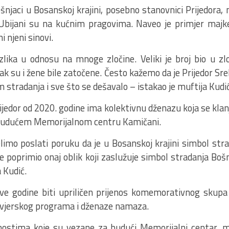
šnjaci u Bosanskoj krajini, posebno stanovnici Prijedora, n
 Ubijani su na kućnim pragovima. Naveo je primjer majk
i njeni sinovi.
azlika u odnosu na mnoge zločine. Veliki je broj bio u z
ak su i žene bile zatočene. Često kažemo da je Prijedor Sre
 stradanja i sve što se dešavalo – istakao je muftija Kudić
rijedor od 2020. godine ima kolektivnu dženazu koja se klan
budućem Memorijalnom centru Kamičani.
elimo poslati poruku da je u Bosanskoj krajini simbol str
je poprimio onaj oblik koji zaslužuje simbol stradanja Boš
 Kudić.
ve godine biti upriličen prijenos komemorativnog skupa 
 vjerskog programa i dženaze namaza.
nostima koje su vezane za budući Memorijalni centar, mu