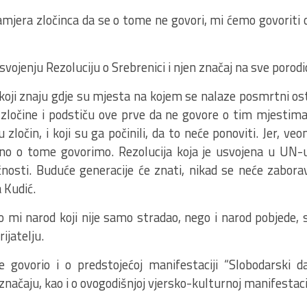
amjera zločinca da se o tome ne govori, mi ćemo govoriti 
svojenju Rezoluciju o Srebrenici i njen značaj na sve porodi
oji znaju gdje su mjesta na kojem se nalaze posmrtni osta
u zločine i podstiču ove prve da ne govore o tim mjestim
u zločin, i koji su ga počinili, da to neće ponoviti. Jer, ve
no o tome govorimo. Rezolucija koja je usvojena u UN-
osti. Buduće generacije će znati, nikad se neće zaborav
 Kudić.
 mi narod koji nije samo stradao, nego i narod pobjede,
rijatelju.
 govorio i o predstojećoj manifestaciji “Slobodarski d
načaju, kao i o ovogodišnjoj vjersko-kulturnoj manifestaci