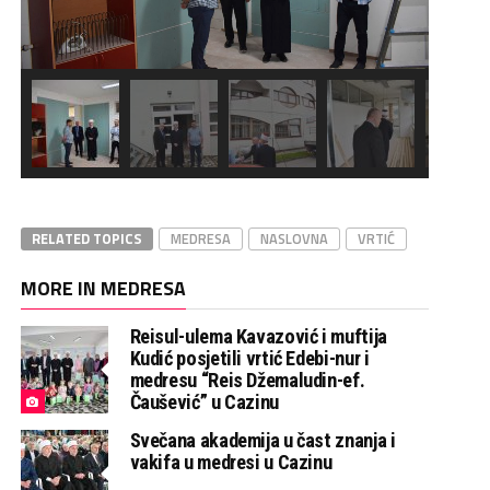
RELATED TOPICS
MEDRESA
NASLOVNA
VRTIĆ
MORE IN MEDRESA
Reisul-ulema Kavazović i muftija
Kudić posjetili vrtić Edebi-nur i
medresu “Reis Džemaludin-ef.
Čaušević” u Cazinu
Svečana akademija u čast znanja i
vakifa u medresi u Cazinu