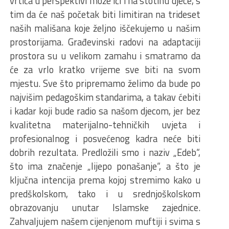
vrtića u perspektivi može ići i na stotinu djece, s
tim da će naš početak biti limitiran na trideset
naših mališana koje željno iščekujemo u našim
prostorijama. Građevinski radovi na adaptaciji
prostora su u velikom zamahu i smatramo da
će za vrlo kratko vrijeme sve biti na svom
mjestu. Sve što pripremamo želimo da bude po
najvišim pedagoškim standarima, a takav ćebiti
i kadar koji bude radio sa našom djecom, jer bez
kvalitetna materijalno-tehničkih uvjeta i
profesionalnog i posvećenog kadra neće biti
dobrih rezultata. Predložili smo i naziv „Edeb“,
što ima značenje „lijepo ponašanje“, a što je
ključna intencija prema kojoj stremimo kako u
predškolskom, tako i u srednjoškolskom
obrazovanju unutar Islamske zajednice.
Zahvaljujem našem cijenjenom muftiji i svima s