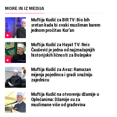
MORE IN IZ MEDIJA
Muftija Kudić za BIR TV: Bio bih
sretan kada bi svaki musliman barem
jednom pročitao Kur’an
Muftija Kudić za Hayat TV: Reis
Čaušević je jedna od najznačajnijih
historijskih ličnosti za Bošnjake
Muftija Kudić za Avaz: Ramazan
mijenja pojedinca i gradi snažniju
zajednicu
Muftija Kudić na otvorenju džamije u
Oplećanima: Džamije su za
muslimane više od građevina