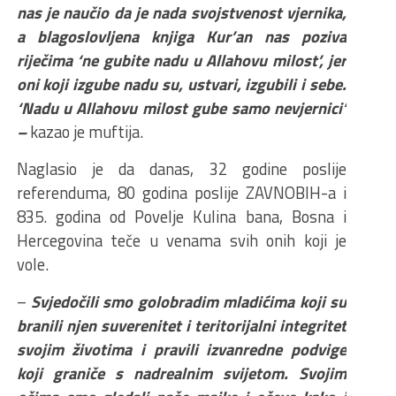
nas je naučio da je nada svojstvenost vjernika,
a blagoslovljena knjiga Kur’an nas poziva
riječima ‘ne gubite nadu u Allahovu milost’, jer
oni koji izgube nadu su, ustvari, izgubili i sebe.
‘Nadu u Allahovu milost gube samo nevjernici’
–
kazao je muftija.
Naglasio je da danas, 32 godine poslije
referenduma, 80 godina poslije ZAVNOBIH-a i
835. godina od Povelje Kulina bana, Bosna i
Hercegovina teče u venama svih onih koji je
vole.
–
Svjedočili smo golobradim mladićima koji su
branili njen suverenitet i teritorijalni integritet
svojim životima i pravili izvanredne podvige
koji graniče s nadrealnim svijetom. Svojim