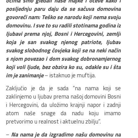
očima smo gledali naše majke i očeve kako i
posljednju paru daju da se sačuva domovina
govoreći nam: Teško se narodu koji nema svoju
domovinu. I sve to su radili stotinama godina iz
ljubavi prema njoj, Bosni i Hercegovini, zemlji
koja je san svakog njenog patriote, ljubav
svakog slobodnog čovjeka koji se na neki način
s njom povezao i dom svakog dobronamjernog
koji voli ljude, bez obzira ko su, odakle su i šta
im je zanimanje
– istaknuo je muftija.
Zaključio je da je sada “na nama koji se
zaklinjemo u ljubav prema našoj domovini Bosni
i Hercegovini, da uložimo krajnji napor i zadnji
atom naše snage da nadu koju imamo
pretvorimo u realnost i aktuelnu zbilju”.
–
Na nama je da izgradimo našu domovinu na