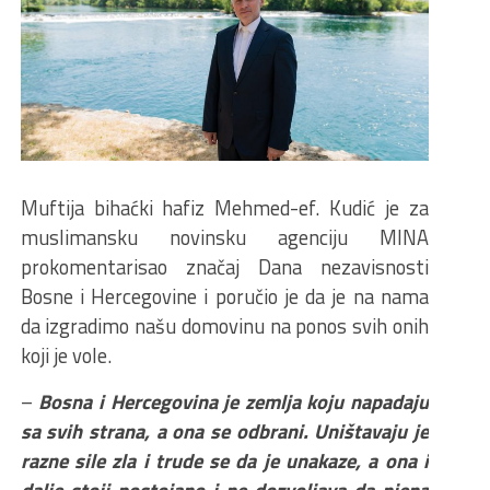
Muftija bihaćki hafiz Mehmed-ef. Kudić je za
muslimansku novinsku agenciju MINA
prokomentarisao značaj Dana nezavisnosti
Bosne i Hercegovine i poručio je da je na nama
da izgradimo našu domovinu na ponos svih onih
koji je vole.
–
Bosna i Hercegovina je zemlja koju napadaju
sa svih strana, a ona se odbrani. Uništavaju je
razne sile zla i trude se da je unakaze, a ona i
dalje stoji postojano i ne dozvoljava da njena