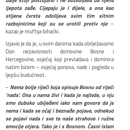
ljepota zađe. Cijepaju je i dijele, a ona kao
stijena čvrsta odolijeva svim tim sitnim
razbojnicima koji su se urotili protiv nje
–
kazao je muftija bihaćki.
Izjavio je da je, u ovim danima kada obilježavamo
Dan nezavisnosti domovine Bosne i
Hercegovine, osjećaj koji prevladava i dominira
našim bićem – osjećaj ponosa, nade i pogleda u
ljepšu budućnost.
–
Nema bolje riječi koja opisuje Bosnu od riječi
‘nada’. Ona u nama živi i kada je najteže, u nju
smo duboko ubijeđeni iako nam govore da je
nema i kada se očaj i beznađe pojave, odnekud
se pojavi nada i sve te naše strahove i ružne
emocije otjera. Tako je i s Bosnom. Časni islam