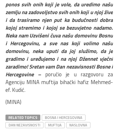
ponos svih onih koji je vole, da uredimo našu
zemlju na zadovoljstvo svih onih koji u njoj žive
i da trasiramo njen put ka budućnosti dobra
kojoj stremimo i kojoj se bezuvjetno nadamo.
Neka nam Uzvišeni čuva našu domovinu Bosnu
i Hercegovinu, a sve nas koji volimo našu
domovinu, neka uputi da joj služimo, da je
gradimo i uređujemo i na njoj Džennet vječni
zaradimo! Sretan vam Dan nezavisnosti Bosne i
Hercegovine –
poručio je u razgovoru za
Agenciju MINA muftija bihaćki hafiz Mehmed-
ef. Kudić.
(MINA)
RELATED TOPICS
BOSNA I HERCEGOVINA
DAN NEZAVISNOSTI
MUFTIJA
NASLOVNA