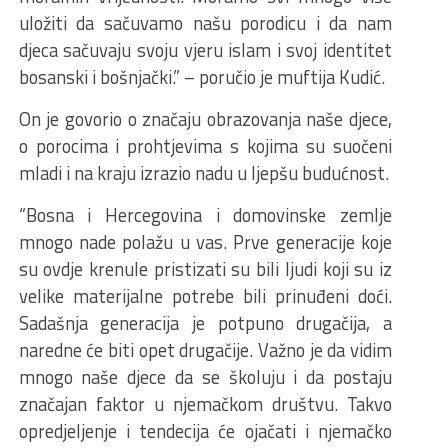
uložiti da sačuvamo našu porodicu i da nam
djeca sačuvaju svoju vjeru islam i svoj identitet
bosanski i bošnjački.” – poručio je muftija Kudić.
On je govorio o značaju obrazovanja naše djece,
o porocima i prohtjevima s kojima su suočeni
mladi i na kraju izrazio nadu u ljepšu budućnost.
“Bosna i Hercegovina i domovinske zemlje
mnogo nade polažu u vas. Prve generacije koje
su ovdje krenule pristizati su bili ljudi koji su iz
velike materijalne potrebe bili prinuđeni doći.
Sadašnja generacija je potpuno drugačija, a
naredne će biti opet drugačije. Važno je da vidim
mnogo naše djece da se školuju i da postaju
značajan faktor u njemačkom društvu. Takvo
opredjeljenje i tendecija će ojačati i njemačko