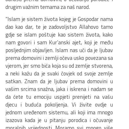
drugim važnim temama za naš narod.
“Islam je sistem života kojeg je Gospodar nama
dao kao dar, te je zadovoljstvo Allahovo tamo
gdje se islam poštuje kao sistem života, kako
nam govori i sam Kur’anski ajet, koji je među
posljednjim objavljen. Islam nas uči da je ljubav
prema domovini i zemlji očeva usko povezana sa
vjerom, jer smo bića koja su od zemlje stvorena,
a neki kažu da je svaki čovjek od svoje zemlje
satkan. Znam da je ljubav prema domovini u
vašim srcima snažna, jaka i iskrena i nadam se
da ćete tu emociju uspjeti prenijeti na vašu
djecu i buduća pokoljenja. Vi živite ovdje u
jednom uređenom sistemu, ali koji ima mnogo
izazova kada je u pitanju porodica i očuvanje
moralnih vrijednosti. Moramo svi mnogo više