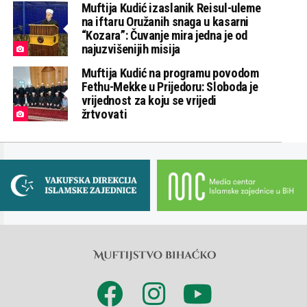
Muftija Kudić izaslanik Reisul-uleme
na iftaru Oružanih snaga u kasarni
“Kozara”: Čuvanje mira jedna je od
najuzvišenijih misija
Muftija Kudić na programu povodom
Fethu-Mekke u Prijedoru: Sloboda je
vrijednost za koju se vrijedi
žrtvovati