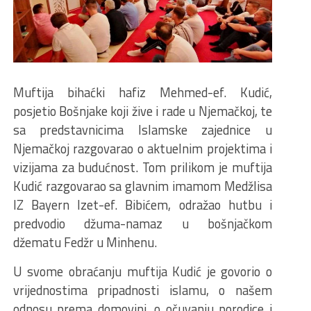
Muftija bihaćki hafiz Mehmed-ef. Kudić,
posjetio Bošnjake koji žive i rade u Njemačkoj, te
sa predstavnicima Islamske zajednice u
Njemačkoj razgovarao o aktuelnim projektima i
vizijama za budućnost. Tom prilikom je muftija
Kudić razgovarao sa glavnim imamom Medžlisa
IZ Bayern Izet-ef. Bibićem, odražao hutbu i
predvodio džuma-namaz u bošnjačkom
džematu Fedžr u Minhenu.
U svome obraćanju muftija Kudić je govorio o
vrijednostima pripadnosti islamu, o našem
odnosu prema domovini, o očuvanju porodice i