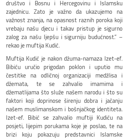
društvo i Bosnu i Hercegovinu i Islamsku
zajednicu. Zato je važno da ukazujemo na
važnost znanja, na opasnost raznih poroka koji
vrebaju našu djecu i takav pristup je sigurno
zalog za našu ljepšu i sigurniju budućnost.” –
rekao je muftija Kudić.
Muftija Kudić je nakon džuma-namaza Izet-ef.
Bibiću uručio prigodan poklon i uputio mu
čestitke na odličnoj organizaciji medžlisa i
džemata, te se zahvalio imamima i
džematlijama što služe našem narodu i što su
faktori koji doprinose širenju dobra i jačanju
našem muslimanskom i bošnjačkog identiteta.
Izet-ef. Bibić se zahvalio muftiji Kudiću na
posjeti, lijepim porukama koje je poslao, te na
brizi koju pokazuju predstavnici Islamske