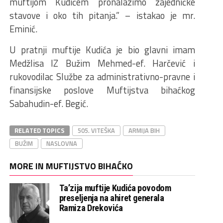
muftijom Kudićem pronalazimo zajedničke
stavove i oko tih pitanja.” – istakao je mr.
Eminić.
U pratnji muftije Kudića je bio glavni imam
Medžlisa IZ Bužim Mehmed-ef. Harčević i
rukovodilac Službe za administrativno-pravne i
finansijske poslove Muftijstva bihaćkog
Sabahudin-ef. Begić.
RELATED TOPICS
505. VITEŠKA
ARMIJA BIH
BUŽIM
NASLOVNA
MORE IN MUFTIJSTVO BIHAĆKO
Ta’zija muftije Kudića povodom
preseljenja na ahiret generala
Ramiza Drekovića