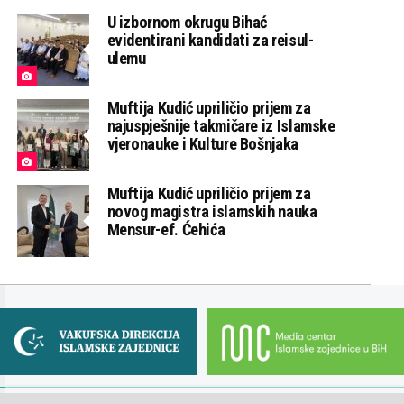
U izbornom okrugu Bihać
evidentirani kandidati za reisul-
ulemu
Muftija Kudić upriličio prijem za
najuspješnije takmičare iz Islamske
vjeronauke i Kulture Bošnjaka
Muftija Kudić upriličio prijem za
novog magistra islamskih nauka
Mensur-ef. Ćehića