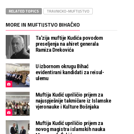
RELATED TOPICS
TRAVNICKO-MUFTIJSTVO
MORE IN MUFTIJSTVO BIHAĆKO
Ta’zija muftije Kudića povodom
preseljenja na ahiret generala
Ramiza Drekovića
U izbornom okrugu Bihać
evidentirani kandidati za reisul-
ulemu
Muftija Kudić upriličio prijem za
najuspješnije takmičare iz Islamske
vjeronauke i Kulture Bošnjaka
Muftija Kudić upriličio prijem za
novog magistra islamskih nauka