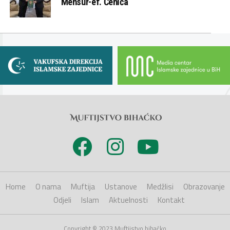
Mensur-ef. Ćehića
Home
O nama
Muftija
Ustanove
Medžlisi
Obrazovanje
Odjeli
Islam
Aktuelnosti
Kontakt
Copyright © 2023 Muftijstvo bihaćko