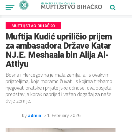
MUFTIJSTVO BIHAĆKO
Muftija Kudić upriličio prijem
za ambasadora Države Katar
NJ.E. Meshaala bin Alija Al-
Attiyu
Bosna i Hercegovina je mala zemlja, ali s ovakvim
prijateljima, koje moramo čuvati i s kojima trebamo
njegovati bratske i prijateljske odnose, ova posjeta
predstavlja korak naprijed i važan događaj za naše
dvije zemlje.
by
admin
21. February 2026