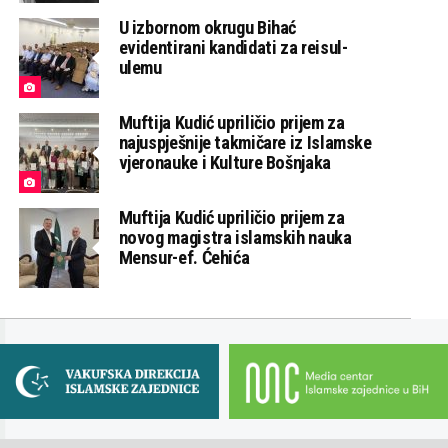
U izbornom okrugu Bihać
evidentirani kandidati za reisul-
ulemu
Muftija Kudić upriličio prijem za
najuspješnije takmičare iz Islamske
vjeronauke i Kulture Bošnjaka
Muftija Kudić upriličio prijem za
novog magistra islamskih nauka
Mensur-ef. Ćehića