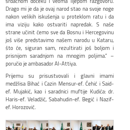
srdačnom dočeku i veoma lijepom razgovoru.
Drago mi je da je ovaj narod stao na svoje noge
nakon velikih iskušenja u proteklom ratu i da
ima viziju kako ostvariti napredak. S naše
strane učinit ćemo sve da Bosnu i Hercegovinu
još više predstavimo našem narodu u Kataru,
što će, siguran sam, rezultirati još boljom i
prisnijom saradnjom na mnogim poljima.“ –
poručio je ambasador Al-Attiya.
Prijemu su prisustvovali i glavni imami
medžlisa Bihać i Cazin Mensur-ef. Ćehić i Said-
ef. Mujakić, kao i saradnici muftije Kudića: dr.
Haris-ef. Veladžić, Sabahudin-ef. Begić i Nazif-
ef. Horozović.