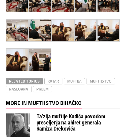
RELATED TOPICS
KATAR
MUFTIJA
MUFTIJSTVO
NASLOVNA
PRIJEM
MORE IN MUFTIJSTVO BIHAĆKO
Ta’zija muftije Kudića povodom
preseljenja na ahiret generala
Ramiza Drekovića