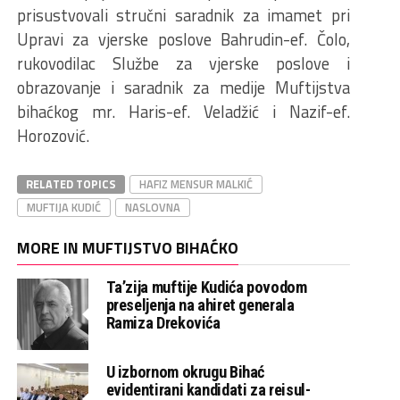
prisustvovali stručni saradnik za imamet pri
Upravi za vjerske poslove Bahrudin-ef. Čolo,
rukovodilac Službe za vjerske poslove i
obrazovanje i saradnik za medije Muftijstva
bihaćkog mr. Haris-ef. Veladžić i Nazif-ef.
Horozović.
RELATED TOPICS
HAFIZ MENSUR MALKIĆ
MUFTIJA KUDIĆ
NASLOVNA
MORE IN MUFTIJSTVO BIHAĆKO
Ta’zija muftije Kudića povodom
preseljenja na ahiret generala
Ramiza Drekovića
U izbornom okrugu Bihać
evidentirani kandidati za reisul-