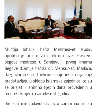
Muftija bihaćki hafiz Mehmed-ef. Kudić,
upriličio je prijem za direktora Gazi Husrev-
begove medrese u Sarajevu i prvog imama
Begove džamije hafiza dr. Mensur-ef. Malkića.
Razgovarali su o funkcionisanju institucija koje
predstavljaju u sklopu Islamske zajednice, te su
se prisjetili iznimno lijepih dana provedenih u
medresi krajem osamdesetih godina.
„Veliko mi je zadovoljstvo što sam imao priliku