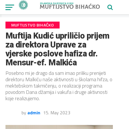
MUFTIJSTVO BIHAĆKO
Muftija Kudić upriličio prijem
za direktora Uprave za
vjerske poslove hafiza dr.
Mensur-ef. Malkića
Posebno mi je drago da sam imao priliku prenijeti
direktoru Malkiću naše aktivnosti u školama hifza, o
mektebskom takmičenju, o realizaciji programa
povodom Dana džamija i vakufa i druge aktivnosti
koje realizujemo.
by
admin
15. May 2023