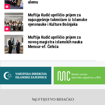
ulemu
Muftija Kudić upriličio prijem za
najuspješnije takmičare iz Islamske
vjeronauke i Kulture Bošnjaka
Muftija Kudić upriličio prijem za
novog magistra islamskih nauka
Mensur-ef. Ćehića