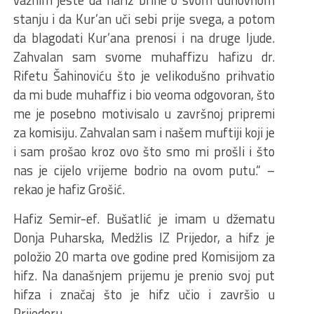
važnim jeste da hafiz brine o svom duhovnom
stanju i da Kur’an uči sebi prije svega, a potom
da blagodati Kur’ana prenosi i na druge ljude.
Zahvalan sam svome muhaffizu hafizu dr.
Rifetu Šahinoviću što je velikodušno prihvatio
da mi bude muhaffiz i bio veoma odgovoran, što
me je posebno motivisalo u završnoj pripremi
za komisiju. Zahvalan sam i našem muftiji koji je
i sam prošao kroz ovo što smo mi prošli i što
nas je cijelo vrijeme bodrio na ovom putu.“ –
rekao je hafiz Grošić.
Hafiz Semir-ef. Bušatlić je imam u džematu
Donja Puharska, Medžlis IZ Prijedor, a hifz je
položio 20 marta ove godine pred Komisijom za
hifz. Na današnjem prijemu je prenio svoj put
hifza i značaj što je hifz učio i završio u
Prijedoru.