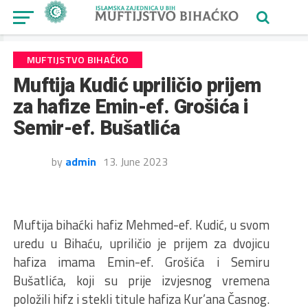
MUFTIJSTVO BIHAĆKO
Muftija Kudić upriličio prijem
za hafize Emin-ef. Grošića i
Semir-ef. Bušatlića
by
admin
13. June 2023
Muftija bihaćki hafiz Mehmed-ef. Kudić, u svom
uredu u Bihaću, upriličio je prijem za dvojicu
hafiza imama Emin-ef. Grošića i Semiru
Bušatlića, koji su prije izvjesnog vremena
položili hifz i stekli titule hafiza Kur’ana Časnog.