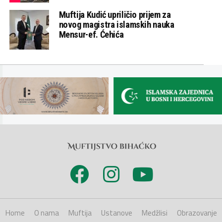
Muftija Kudić upriličio prijem za
novog magistra islamskih nauka
Mensur-ef. Ćehića
Home
O nama
Muftija
Ustanove
Medžlisi
Obrazovanje