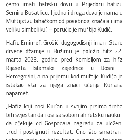
ćemo imati hafisku dovu u Prijedoru hafizu
Semiru Bušatliću. I jedna i druga dova je nama u
Muftijstvu bihaćkom od posebnog značaja i ima
veliku simboliku.“ – poručio je muftija Kudić.
Hafiz Emin-ef. Grošić, dugogodišnji imam Stare
drvene džamije u Bužimu je položio hifz 22.
marta 2023. godine pred Komisijom za hifz
Rijaseta Islamske zajednice u Bosni i
Hercegovini, a na prijemu kod muftije Kudića je
istakao šta za njega znači učenje Kur’ana
napamet.
„Hafiz koji nosi Kur’an u svojim prsima treba
biti svjestan da nosi sa sobom ahiretsku nauku i
da očekuje od Gospodara nagradu za uloženi
trud i postignuti rezultat. Ono što smatram