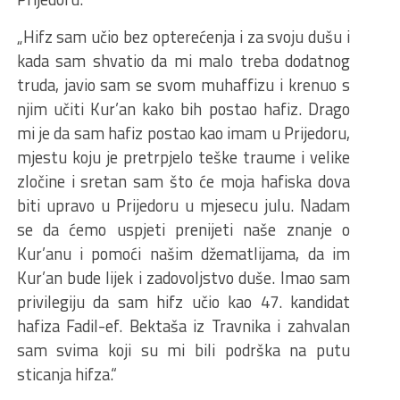
„Hifz sam učio bez opterećenja i za svoju dušu i
kada sam shvatio da mi malo treba dodatnog
truda, javio sam se svom muhaffizu i krenuo s
njim učiti Kur’an kako bih postao hafiz. Drago
mi je da sam hafiz postao kao imam u Prijedoru,
mjestu koju je pretrpjelo teške traume i velike
zločine i sretan sam što će moja hafiska dova
biti upravo u Prijedoru u mjesecu julu. Nadam
se da ćemo uspjeti prenijeti naše znanje o
Kur’anu i pomoći našim džematlijama, da im
Kur’an bude lijek i zadovoljstvo duše. Imao sam
privilegiju da sam hifz učio kao 47. kandidat
hafiza Fadil-ef. Bektaša iz Travnika i zahvalan
sam svima koji su mi bili podrška na putu
sticanja hifza.“