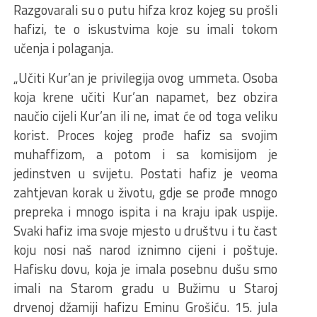
Razgovarali su o putu hifza kroz kojeg su prošli
hafizi, te o iskustvima koje su imali tokom
učenja i polaganja.
„Učiti Kur’an je privilegija ovog ummeta. Osoba
koja krene učiti Kur’an napamet, bez obzira
naučio cijeli Kur’an ili ne, imat će od toga veliku
korist. Proces kojeg prođe hafiz sa svojim
muhaffizom, a potom i sa komisijom je
jedinstven u svijetu. Postati hafiz je veoma
zahtjevan korak u životu, gdje se prođe mnogo
prepreka i mnogo ispita i na kraju ipak uspije.
Svaki hafiz ima svoje mjesto u društvu i tu čast
koju nosi naš narod iznimno cijeni i poštuje.
Hafisku dovu, koja je imala posebnu dušu smo
imali na Starom gradu u Bužimu u Staroj
drvenoj džamiji hafizu Eminu Grošiću. 15. jula