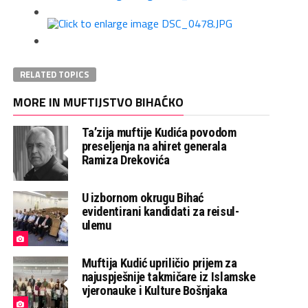
RELATED TOPICS
MORE IN MUFTIJSTVO BIHAĆKO
Ta’zija muftije Kudića povodom
preseljenja na ahiret generala
Ramiza Drekovića
U izbornom okrugu Bihać
evidentirani kandidati za reisul-
ulemu
Muftija Kudić upriličio prijem za
najuspješnije takmičare iz Islamske
vjeronauke i Kulture Bošnjaka