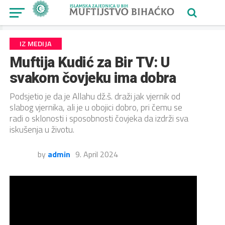
IZ MEDIJA
Muftija Kudić za Bir TV: U
svakom čovjeku ima dobra
Podsjetio je da je Allahu dž.š. draži jak vjernik od
slabog vjernika, ali je u obojici dobro, pri čemu se
radi o sklonosti i sposobnosti čovjeka da izdrži sva
iskušenja u životu.
by
admin
9. April 2024