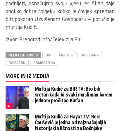
podnijeti, osnažujmo svoju vjeru jer Allah daje
onoliko dobra čovjeku koliko je čovjek spreman
biti pokoran Uzvišenom Gospodaru – poručio je
muftija Kudić.
Izvor: Preporod.info/Televizija Bir
RELATED TOPICS
BIR
MUFTIJA
NASLOVNA
RAMAZAN
RAMAZAN 24
MORE IN IZ MEDIJA
Muftija Kudić za BIR TV: Bio bih
sretan kada bi svaki musliman barem
jednom pročitao Kur’an
Muftija Kudić za Hayat TV: Reis
Čaušević je jedna od najznačajnijih
historijskih ličnosti za Bošnjake