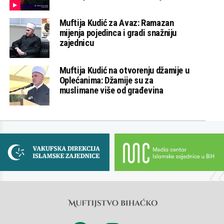
Muftija Kudić za Avaz: Ramazan
mijenja pojedinca i gradi snažniju
zajednicu
Muftija Kudić na otvorenju džamije u
Oplećanima: Džamije su za
muslimane više od građevina