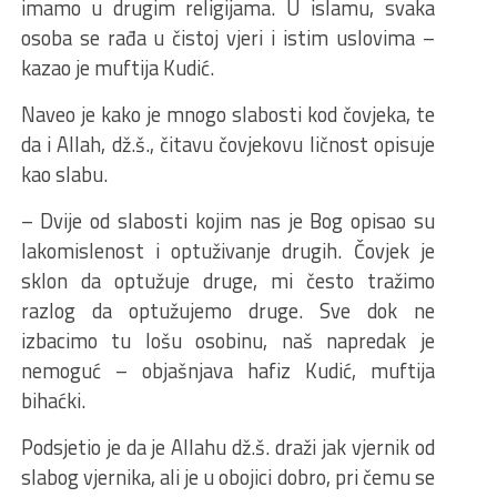
imamo u drugim religijama. U islamu, svaka
osoba se rađa u čistoj vjeri i istim uslovima –
kazao je muftija Kudić.
Naveo je kako je mnogo slabosti kod čovjeka, te
da i Allah, dž.š., čitavu čovjekovu ličnost opisuje
kao slabu.
– Dvije od slabosti kojim nas je Bog opisao su
lakomislenost i optuživanje drugih. Čovjek je
sklon da optužuje druge, mi često tražimo
razlog da optužujemo druge. Sve dok ne
izbacimo tu lošu osobinu, naš napredak je
nemoguć – objašnjava hafiz Kudić, muftija
bihaćki.
Podsjetio je da je Allahu dž.š. draži jak vjernik od
slabog vjernika, ali je u obojici dobro, pri čemu se